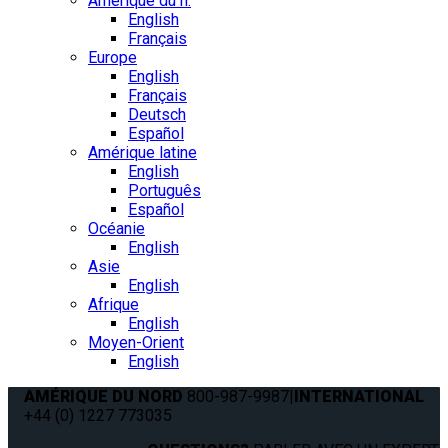
Amérique du n.
English
Français
Europe
English
Français
Deutsch
Español
Amérique latine
English
Português
Español
Océanie
English
Asie
English
Afrique
English
Moyen-Orient
English
AMÉRIQUE DU NORD
800-987-9987
|
INTERNATIONAL
+44 (0) 1227 773035