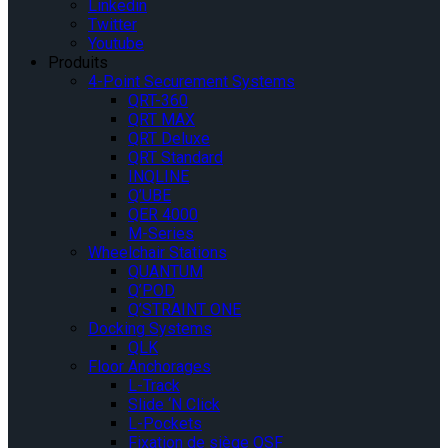
Linkedin
Twitter
Youtube
Produits
4-Point Securement Systems
QRT-360
QRT MAX
QRT Deluxe
QRT Standard
INQLINE
Q’UBE
QER 4000
M-Series
Wheelchair Stations
QUANTUM
Q’POD
Q’STRAINT ONE
Docking Systems
QLK
Floor Anchorages
L-Track
Slide ‘N Click
L-Pockets
Fixation de siège QSF