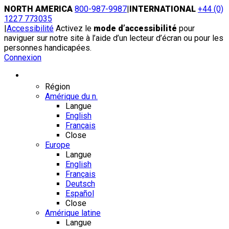
Skip
NORTH AMERICA
800-987-9987
|
INTERNATIONAL
+44 (0)
to
1227 773035
content
|
Accessibilité
Activez le
mode d’accessibilité
pour
naviguer sur notre site à l’aide d’un lecteur d’écran ou pour les
personnes handicapées.
Connexion
Région / Langue
Région
Amérique du n.
Langue
English
Français
Close
Europe
Langue
English
Français
Deutsch
Español
Close
Amérique latine
Langue