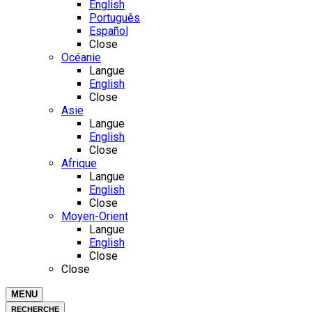
English
Português
Español
Close
Océanie
Langue
English
Close
Asie
Langue
English
Close
Afrique
Langue
English
Close
Moyen-Orient
Langue
English
Close
Close
MENU
RECHERCHE