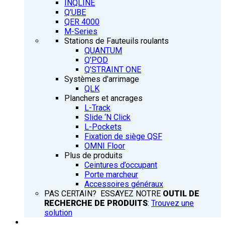
INQLINE
Q’UBE
QER 4000
M-Series
Stations de Fauteuils roulants
QUANTUM
Q’POD
Q’STRAINT ONE
Systèmes d'arrimage
QLK
Planchers et ancrages
L-Track
Slide ‘N Click
L-Pockets
Fixation de siège QSF
OMNI Floor
Plus de produits
Ceintures d’occupant
Porte marcheur
Accessoires généraux
PAS CERTAIN? ESSAYEZ NOTRE
OUTIL DE
RECHERCHE DE PRODUITS
:
Trouvez une
solution
FORMATION