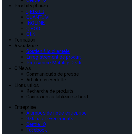
Centre IQ
Produits phares
QRT-360
QUANTUM
INQLINE
Q’POD
QLK
Formation
Assistance
Soutien à la clientèle
Enregistrement de produit
Programme Mobility Dealer
Q’News
Communiqués de presse
Articles en vedette
Liens utiles
Recherche de produits
Connexion au tableau de bord
Entreprise
À propos de notre entreprise
Salons et événements
Centre IQ
Facebook