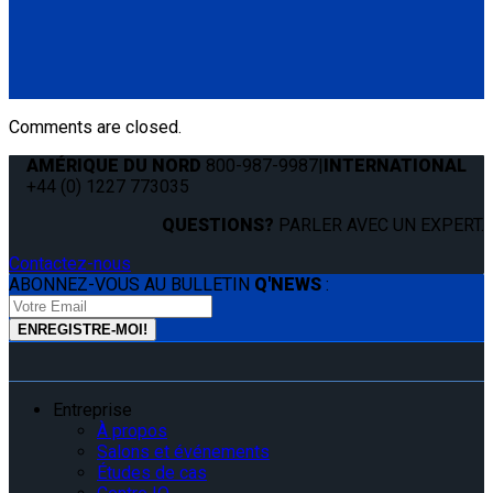
Q04F0013
Manual Cable Release
(1) Manual Cable Release (Q04F0013)
Comments are closed.
AMÉRIQUE DU NORD
800-987-9987
|
INTERNATIONAL
+44 (0) 1227 773035
QUESTIONS?
PARLER AVEC UN EXPERT.
Contactez-nous
ABONNEZ-VOUS AU BULLETIN
Q'NEWS
:
Entreprise
À propos
Salons et événements
Études de cas