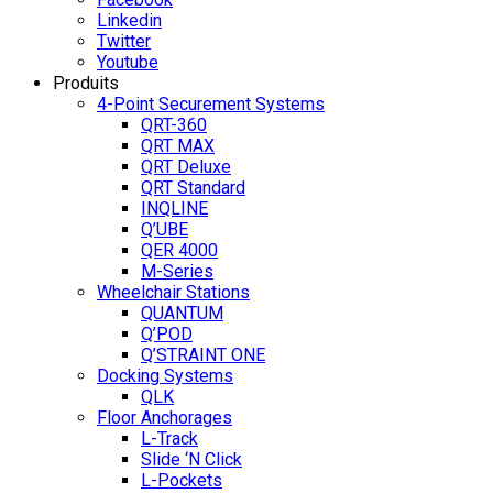
Linkedin
Twitter
Youtube
Produits
4-Point Securement Systems
QRT-360
QRT MAX
QRT Deluxe
QRT Standard
INQLINE
Q’UBE
QER 4000
M-Series
Wheelchair Stations
QUANTUM
Q’POD
Q’STRAINT ONE
Docking Systems
QLK
Floor Anchorages
L-Track
Slide ‘N Click
L-Pockets