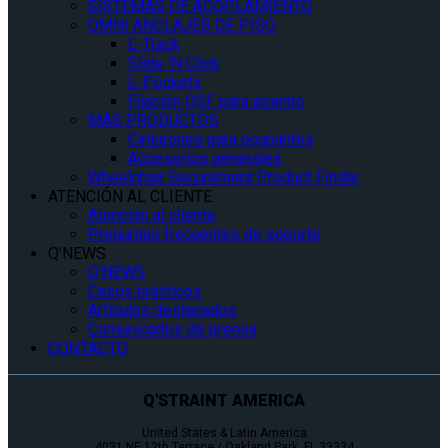
SISTEMAS DE ACOPLAMIENTO
OMNI ANCLAJES DE PISO
L-Track
Slide ‘N Click
L-Pockets
Fijación QSF para asiento
MÁS PRODUCTOS
Cinturones para ocupantes
Accesorios generales
Wheelchair Securement Product Finder
ATENCIÓN AL CLIENTE
Atención al cliente
Preguntas frecuentes de soporte
Q’NEWS
Q’NEWS
Casos prácticos
Artículos destacados
Comunicados de prensa
CONTACTO
Q'STRAINT AMERICA
United States & Latin America
4031 NE 12th Terrace / Oakland Park, FL 33334