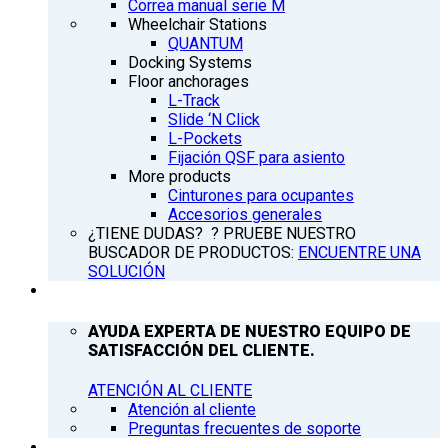
Correa manual serie M
Wheelchair Stations
QUANTUM
Docking Systems
Floor anchorages
L-Track
Slide ‘N Click
L-Pockets
Fijación QSF para asiento
More products
Cinturones para ocupantes
Accesorios generales
¿TIENE DUDAS? ? PRUEBE NUESTRO
BUSCADOR DE PRODUCTOS:
ENCUENTRE UNA
SOLUCIÓN
ATENCIÓN AL CLIENTE
AYUDA EXPERTA DE NUESTRO EQUIPO DE
SATISFACCIÓN DEL CLIENTE.
ATENCIÓN AL CLIENTE
Atención al cliente
Preguntas frecuentes de soporte
Q’NEWS