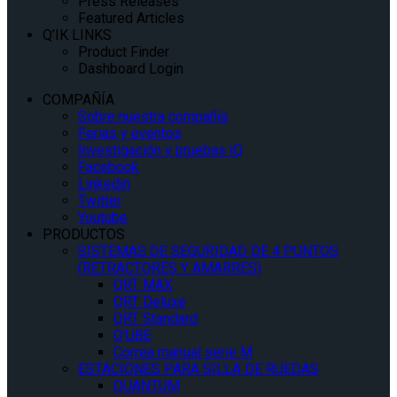
Press Releases
Featured Articles
Q’IK LINKS
Product Finder
Dashboard Login
COMPAÑÍA
Sobre nuestra compañía
Ferias y eventos
Investigación y pruebas iQ
Facebook
Linkedin
Twitter
Youtube
PRODUCTOS
SISTEMAS DE SEGURIDAD DE 4 PUNTOS
(RETRACTORES Y AMARRES)
QRT MAX
QRT Deluxe
QRT Standard
Q’UBE
Correa manual serie M
ESTACIONES PARA SILLA DE RUEDAS
QUANTUM