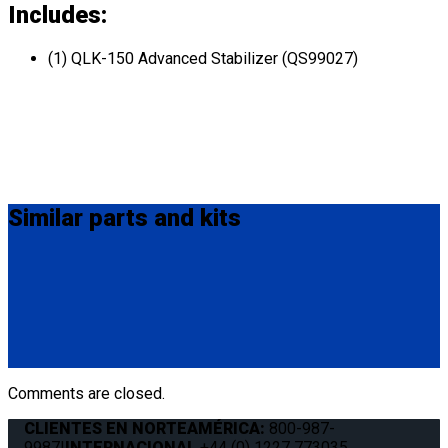
Includes:
(1) QLK-150 Advanced Stabilizer (QS99027)
Similar
parts and kits
Q04F0013
Manual Cable Release
(1) Manual Cable Release (Q04F0013)
Comments are closed.
CLIENTES EN NORTEAMÉRICA:
800-987-
9987
|
INTERNACIONAL
+44 (0) 1227 773035