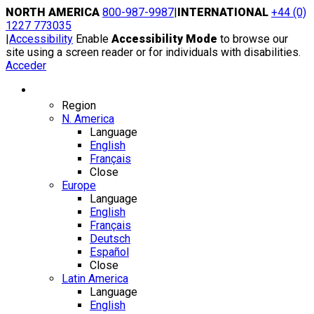
Skip
NORTH AMERICA
800-987-9987
|
INTERNATIONAL
+44 (0)
to
1227 773035
content
|
Accessibility
Enable
Accessibility Mode
to browse our
site using a screen reader or for individuals with disabilities.
Acceder
Region / Language
Region
N. America
Language
English
Français
Close
Europe
Language
English
Français
Deutsch
Español
Close
Latin America
Language
English