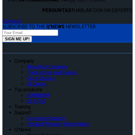
PERGUNTAS?
HABLAR CON UN EXPERTO.
Contacto
SUBSCRIBE TO THE
Q'NEWS
NEWSLETTER:
Company
About Our Company
Tradeshows and Events
Case Studies
IQ Center
Top products
QUANTUM
QLK-150
Training
Support
Customer Support
Product Warranty Registration
Q’News