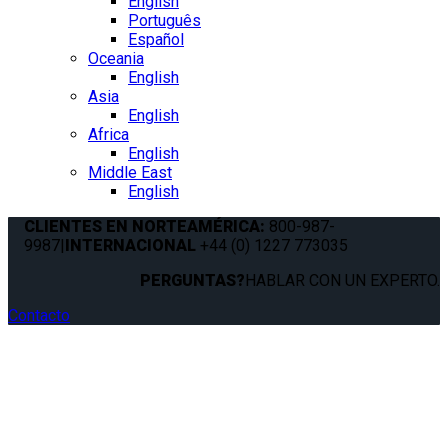
English
Português
Español
Oceania
English
Asia
English
Africa
English
Middle East
English
CLIENTES EN NORTEAMÉRICA:
800-987-
9987
|
INTERNACIONAL
+44 (0) 1227 773035
PERGUNTAS?
HABLAR CON UN EXPERTO.
Contacto