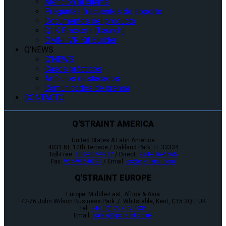
Atención al cliente
Preguntas frecuentes de soporte
Documentos del producto
QLK Brackets (Launch)
OMNI-VR Kit Builder
Q’NEWS
Q’NEWS
Casos prácticos
Artículos destacados
Comunicados de prensa
CONTACTO
Q'STRAINT AMERICA
United States & Latin America
4031 NE 12th Terrace / Oakland Park, FL 33334
Toll-Free:
800-987-9987
/ Direct:
954-986-6665
Fax:
954-986-0021
/ Email:
cs@qstraint.com
Q'STRAINT EUROPE
Europe, Middle-East, Africa & Asia
72-76 John Wilson Business Park / Whitstable, Kent, CT5 3QT, UK
Tel:
+44 (0)1227 773035
Email:
sales@qstraint.co.uk