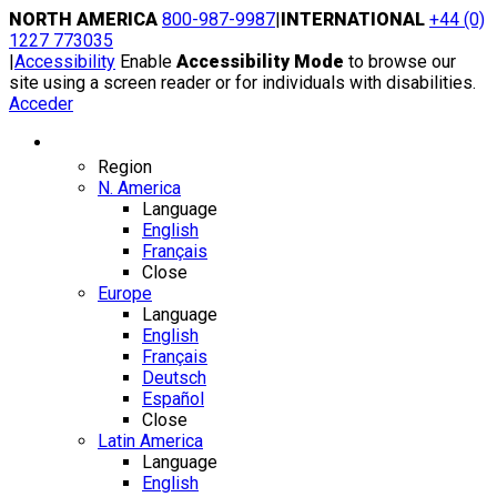
Skip
NORTH AMERICA
800-987-9987
|
INTERNATIONAL
+44 (0)
to
1227 773035
content
|
Accessibility
Enable
Accessibility Mode
to browse our
site using a screen reader or for individuals with disabilities.
Acceder
Region / Language
Region
N. America
Language
English
Français
Close
Europe
Language
English
Français
Deutsch
Español
Close
Latin America
Language
English