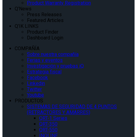
Product Warranty Registration
Q’News
Press Releases
Featured Articles
Q’IK LINKS
Product Finder
Dashboard Login
COMPAÑÍA
Sobre nuestra compañía
Ferias y eventos
Investigación y pruebas iQ
Estrategia fiscal
Facebook
Linkedin
Twitter
Youtube
PRODUCTOS
SISTEMAS DE SEGURIDAD DE 4 PUNTOS
(RETRACTORES Y AMARRES)
QRT-1 Series
QRT-350
QRT-550
INQLINE