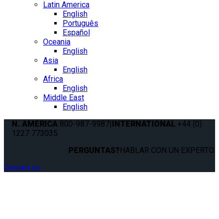
Latin America
English
Português
Español
Oceania
English
Asia
English
Africa
English
Middle East
English
N. AMERICA
800-987-9987
|
INTERNATIONAL
+44 (0)
1227 773035
PERGUNTAS?
HABLAR CON UN EXPERTO.
Contact us