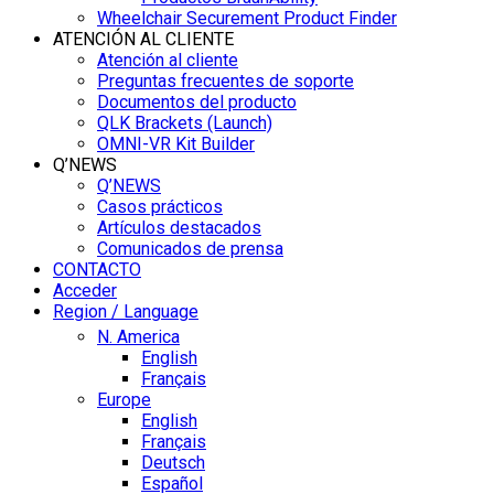
Wheelchair Securement Product Finder
ATENCIÓN AL CLIENTE
Atención al cliente
Preguntas frecuentes de soporte
Documentos del producto
QLK Brackets (Launch)
OMNI-VR Kit Builder
Q’NEWS
Q’NEWS
Casos prácticos
Artículos destacados
Comunicados de prensa
CONTACTO
Acceder
Region / Language
N. America
English
Français
Europe
English
Français
Deutsch
Español