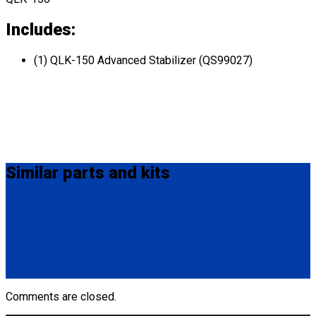
Includes:
(1) QLK-150 Advanced Stabilizer (QS99027)
Similar
parts and kits
Q04F0013
Manual Cable Release
(1) Manual Cable Release (Q04F0013)
Comments are closed.