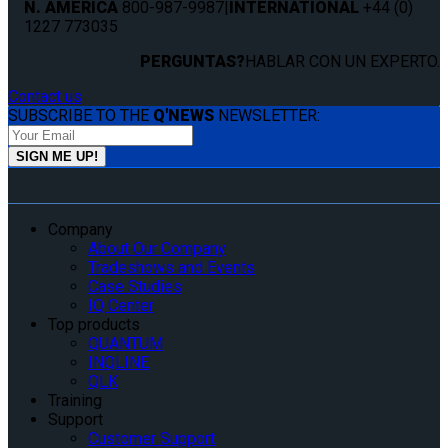
N. AMERICA
800-987-9987
|
INTERNATIONAL
+44 (0)
1227 773035
PERGUNTAS?
HABLAR CON UN EXPERTO.
Contact us
SUBSCRIBE TO THE
Q'NEWS
NEWSLETTER:
Company
About Our Company
Tradeshows and Events
Case Studies
IQ Center
Top products
QUANTUM
INQLINE
QLK
Training
Support
Customer Support