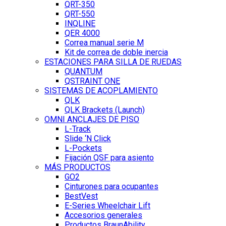
QRT-350
QRT-550
INQLINE
QER 4000
Correa manual serie M
Kit de correa de doble inercia
ESTACIONES PARA SILLA DE RUEDAS
QUANTUM
QSTRAINT ONE
SISTEMAS DE ACOPLAMIENTO
QLK
QLK Brackets (Launch)
OMNI ANCLAJES DE PISO
L-Track
Slide ‘N Click
L-Pockets
Fijación QSF para asiento
MÁS PRODUCTOS
GO2
Cinturones para ocupantes
BestVest
E-Series Wheelchair Lift
Accesorios generales
Productos BraunAbility