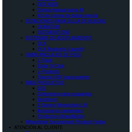
QER 4000
Correa manual serie M
Kit de correa de doble inercia
ESTACIONES PARA SILLA DE RUEDAS
QUANTUM
QSTRAINT ONE
SISTEMAS DE ACOPLAMIENTO
QLK
QLK Brackets (Launch)
OMNI ANCLAJES DE PISO
L-Track
Slide ‘N Click
L-Pockets
Fijación QSF para asiento
MÁS PRODUCTOS
GO2
Cinturones para ocupantes
BestVest
E-Series Wheelchair Lift
Accesorios generales
Productos BraunAbility
Wheelchair Securement Product Finder
ATENCIÓN AL CLIENTE