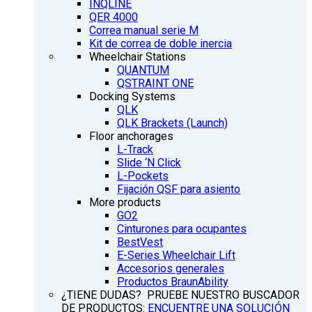
INQLINE
QER 4000
Correa manual serie M
Kit de correa de doble inercia
Wheelchair Stations
QUANTUM
QSTRAINT ONE
Docking Systems
QLK
QLK Brackets (Launch)
Floor anchorages
L-Track
Slide ‘N Click
L-Pockets
Fijación QSF para asiento
More products
GO2
Cinturones para ocupantes
BestVest
E-Series Wheelchair Lift
Accesorios generales
Productos BraunAbility
¿TIENE DUDAS? PRUEBE NUESTRO BUSCADOR
DE PRODUCTOS:
ENCUENTRE UNA SOLUCIÓN