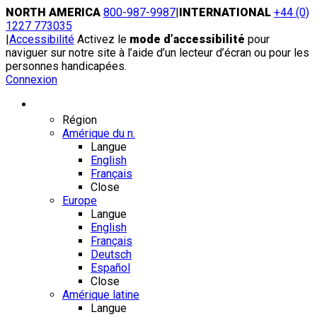
Skip
NORTH AMERICA
800-987-9987
|
INTERNATIONAL
+44 (0)
to
1227 773035
content
|
Accessibilité
Activez le
mode d’accessibilité
pour
naviguer sur notre site à l’aide d’un lecteur d’écran ou pour les
personnes handicapées.
Connexion
Région / Langue
Région
Amérique du n.
Langue
English
Français
Close
Europe
Langue
English
Français
Deutsch
Español
Close
Amérique latine
Langue