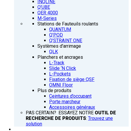
INQLINE
Q’UBE
QER 4000
M-Series
Stations de Fauteuils roulants
QUANTUM
Q’POD
Q’STRAINT ONE
Systèmes d'arrimage
QLK
Planchers et ancrages
L-Track
Slide ‘N Click
L-Pockets
Fixation de siège QSF
OMNI Floor
Plus de produits
Ceintures d’occupant
Porte marcheur
Accessoires généraux
PAS CERTAIN? ESSAYEZ NOTRE
OUTIL DE
RECHERCHE DE PRODUITS
:
Trouvez une
solution
FORMATION