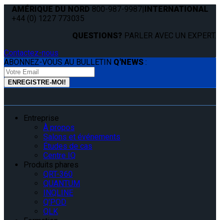
AMÉRIQUE DU NORD
800-987-9987
|
INTERNATIONAL
+44 (0) 1227 773035
QUESTIONS?
PARLER AVEC UN EXPERT.
Contactez-nous
ABONNEZ-VOUS AU BULLETIN
Q'NEWS
:
Entreprise
À propos
Salons et événements
Études de cas
Centre IQ
Produits phares
QRT-360
QUANTUM
INQLINE
Q’POD
QLK