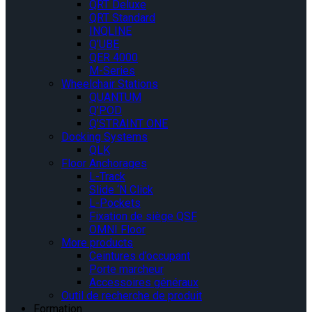
QRT Deluxe
QRT Standard
INQLINE
Q’UBE
QER 4000
M-Series
Wheelchair Stations
QUANTUM
Q’POD
Q’STRAINT ONE
Docking Systems
QLK
Floor Anchorages
L-Track
Slide ‘N Click
L-Pockets
Fixation de siège QSF
OMNI Floor
More products
Ceintures d’occupant
Porte marcheur
Accessoires généraux
Outil de recherche de produit
Formation