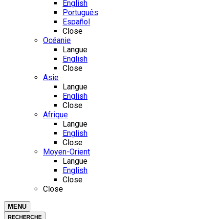
English
Português
Español
Close
Océanie
Langue
English
Close
Asie
Langue
English
Close
Afrique
Langue
English
Close
Moyen-Orient
Langue
English
Close
Close
MENU
RECHERCHE