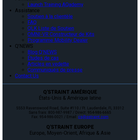
Launch Training AQademy
Assistance
Soutien à la clientèle
FAQ
QLK Liste de Soutien
OMNI-VR Constructeur de Kits
Programme Mobility Dealer
Q’NEWS
Blog Q’NEWS
Études de cas
Articles en vedette
Communiqués de presse
Contact Us
Q'STRAINT AMÉRIQUE
États-Unis & Amérique latine
5553 Ravenswood Road, Suite #110 / Ft. Lauderdale, FL 33312
Sans frais: 800-987-9987 / Direct: 954-986-6665
Fax: 954-986-0021 / Email:
cs@qstraint.com
Q'STRAINT EUROPE
Europe, Moyen-Orient, Afrique & Asie