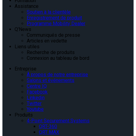
Formation
Assistance
Soutien à la clientèle
Enregistrement de produit
Programme Mobility Dealer
Q’News
Communiqués de presse
Articles en vedette
Liens utiles
Recherche de produits
Connexion au tableau de bord
Entreprise
À propos de notre entreprise
Salons et événements
Centre IQ
Facebook
Linkedin
Twitter
Youtube
Produits
4-Point Securement Systems
QRT-360
QRT MAX