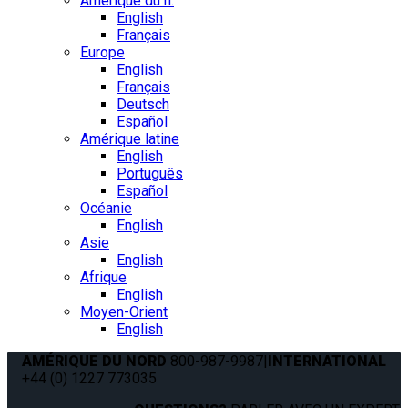
Amérique du n.
English
Français
Europe
English
Français
Deutsch
Español
Amérique latine
English
Português
Español
Océanie
English
Asie
English
Afrique
English
Moyen-Orient
English
AMÉRIQUE DU NORD
800-987-9987
|
INTERNATIONAL
+44 (0) 1227 773035