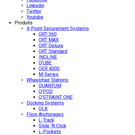
Linkedin
Twitter
Youtube
Produits
4-Point Securement Systems
QRT-360
QRT MAX
QRT Deluxe
QRT Standard
INQLINE
Q’UBE
QER 4000
M-Series
Wheelchair Stations
QUANTUM
Q’POD
Q’STRAINT ONE
Docking Systems
QLK
Floor Anchorages
L-Track
Slide ‘N Click
L-Pockets