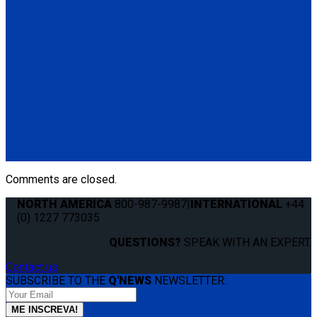
Q060003
Q'UBE left-handed unit (street side)
(1) Q'UBE left-handed unit (street side) (Q060003)
Q060002
Q'UBE right-handed unit (curbside)
(1) Q'UBE right-handed unit (curbside) (Q060002)
Comments are closed.
NORTH AMERICA
800-987-9987
|
INTERNATIONAL
+44
(0) 1227 773035
QUESTIONS?
SPEAK WITH AN EXPERT.
Contact us
SUBSCRIBE TO THE
Q'NEWS
NEWSLETTER: