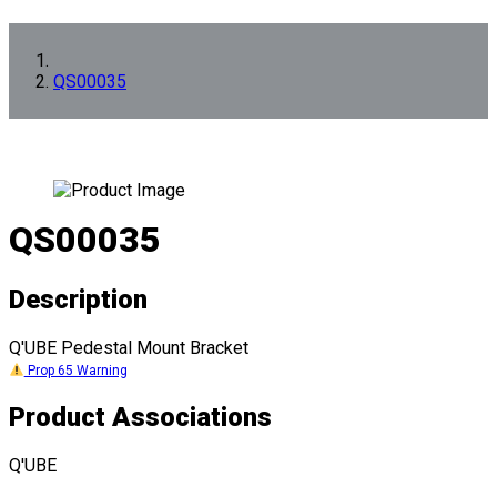
QS00035
QS00035
Description
Q'UBE Pedestal Mount Bracket
Prop 65 Warning
Product Associations
Q'UBE