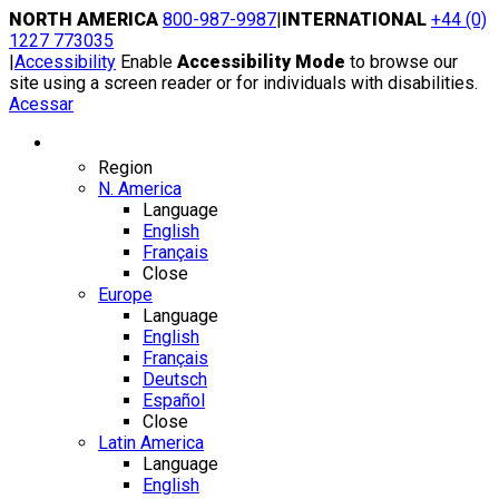
Skip
NORTH AMERICA
800-987-9987
|
INTERNATIONAL
+44 (0)
to
1227 773035
content
|
Accessibility
Enable
Accessibility Mode
to browse our
site using a screen reader or for individuals with disabilities.
Acessar
Region / Language
Region
N. America
Language
English
Français
Close
Europe
Language
English
Français
Deutsch
Español
Close
Latin America
Language
English