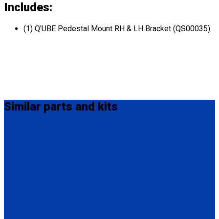
Includes:
(1) Q'UBE Pedestal Mount RH & LH Bracket (QS00035)
Similar
parts and kits
HK0003
Pin Connector part for Q'UBE
(1) Pin Connector part for Q'UBE (HK0003)
QS00033
Q'UBE Floor Bracket
(1) Q'UBE Floor RH & LH Bracket (QS00033)