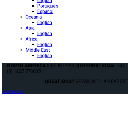
English
Português
Español
Oceania
English
Asia
English
Africa
English
Middle East
English
NORTH AMERICA
800-987-9987
|
INTERNATIONAL
+44
(0) 1227 773035
QUESTIONS?
SPEAK WITH AN EXPERT.
Contact us