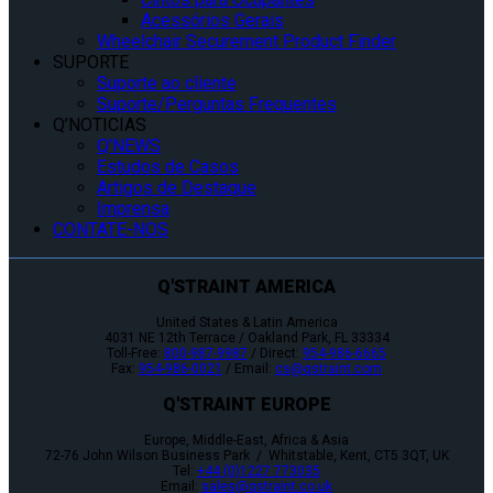
Acessórios Gerais
Wheelchair Securement Product Finder
SUPORTE
Suporte ao cliente
Suporte/Perguntas Frequentes
Q’NOTICIAS
Q’NEWS
Estudos de Casos
Artigos de Destaque
Imprensa
CONTATE-NOS
Q'STRAINT AMERICA
United States & Latin America
4031 NE 12th Terrace / Oakland Park, FL 33334
Toll-Free:
800-987-9987
/ Direct:
954-986-6665
Fax:
954-986-0021
/ Email:
cs@qstraint.com
Q'STRAINT EUROPE
Europe, Middle-East, Africa & Asia
72-76 John Wilson Business Park / Whitstable, Kent, CT5 3QT, UK
Tel:
+44 (0)1227 773035
Email:
sales@qstraint.co.uk