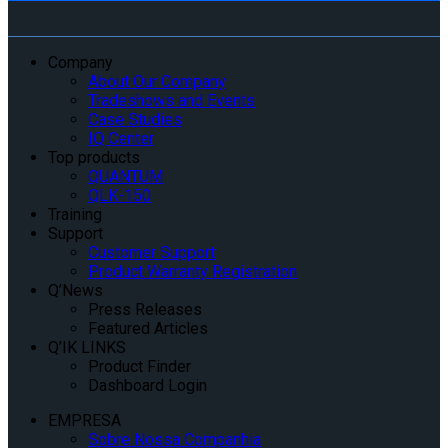
Company
About Our Company
Tradeshows and Events
Case Studies
IQ Center
Top products
QUANTUM
QLK-150
Training
Support
Customer Support
Product Warranty Registration
Q’News
Press Releases
Featured Articles
Q’IK LINKS
Product Finder
Dashboard Login
EMPRESA
Sobre Nossa Companhia