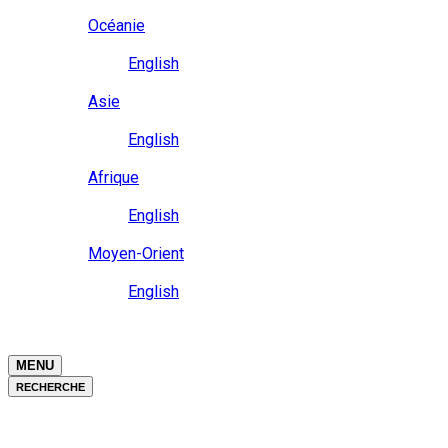
Close
Océanie
Langue
English
Close
Asie
Langue
English
Close
Afrique
Langue
English
Close
Moyen-Orient
Langue
English
Close
Close
MENU
RECHERCHE