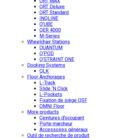
QRT MAX
QRT Deluxe
QRT Standard
INQLINE
Q’UBE
QER 4000
M-Series
Wheelchair Stations
QUANTUM
Q’POD
Q’STRAINT ONE
Docking Systems
QLK
Floor Anchorages
L-Track
Slide ‘N Click
L-Pockets
Fixation de siège QSF
OMNI Floor
More products
Ceintures d’occupant
Porte marcheur
Accessoires généraux
Outil de recherche de produit