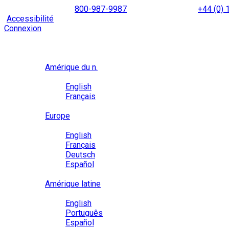
Skip
NORTH AMERICA
800-987-9987
|
INTERNATIONAL
+44 (0)
to
|
Accessibilité
Activez le
mode d’accessibilité
pour naviguer 
content
Connexion
Région / Langue
Région
Amérique du n.
Langue
English
Français
Close
Europe
Langue
English
Français
Deutsch
Español
Close
Amérique latine
Langue
English
Português
Español