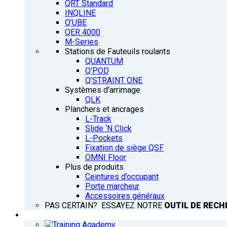
QRT Standard
INQLINE
Q’UBE
QER 4000
M-Series
Stations de Fauteuils roulants
QUANTUM
Q’POD
Q’STRAINT ONE
Systèmes d'arrimage
QLK
Planchers et ancrages
L-Track
Slide ‘N Click
L-Pockets
Fixation de siège QSF
OMNI Floor
Plus de produits
Ceintures d’occupant
Porte marcheur
Accessoires généraux
PAS CERTAIN? ESSAYEZ NOTRE
OUTIL DE RECH
FORMATION