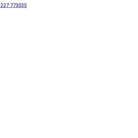
 1227 773035
sur notre site à l’aide d’un lecteur d’écran ou pour les personne