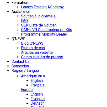
Formation
Launch Training AQademy
Assistance
Soutien à la clientèle
FAQ
QLK Liste de Soutien
OMNI-VR Constructeur de Kits
Programme Mobility Dealer
Q’NEWS
Blog Q’NEWS
Études de cas
Articles en vedette
Communiqués de presse
Contact Us
Connexion
Région / Langue
Amérique du n.
English
Français
Europe
English
Français
Deutsch