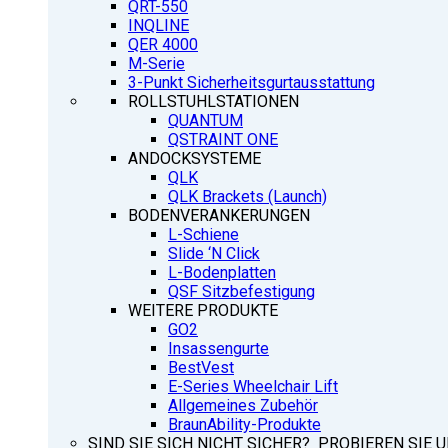
QRT-550
INQLINE
QER 4000
M-Serie
3-Punkt Sicherheitsgurtausstattung
ROLLSTUHLSTATIONEN
QUANTUM
QSTRAINT ONE
ANDOCKSYSTEME
QLK
QLK Brackets (Launch)
BODENVERANKERUNGEN
L-Schiene
Slide ‘N Click
L-Bodenplatten
QSF Sitzbefestigung
WEITERE PRODUKTE
GO2
Insassengurte
BestVest
E-Series Wheelchair Lift
Allgemeines Zubehör
BraunAbility-Produkte
SIND SIE SICH NICHT SICHER? PROBIEREN SIE