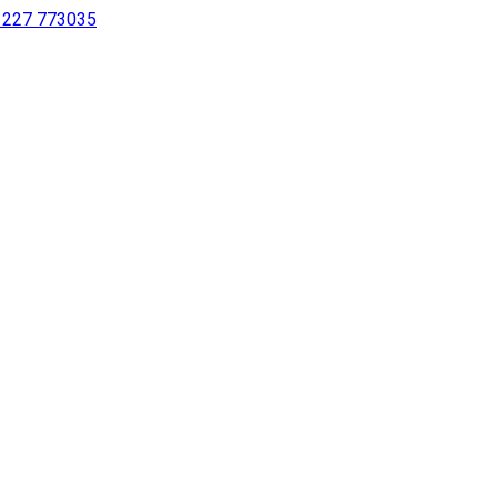
 1227 773035
sing a screen reader or for individuals with disabilities.