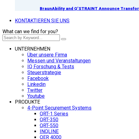
BraunAbility and Q’STRAINT Announce Transform
KONTAKTIEREN SIE UNS
What can we find for you?
UNTERNEHMEN
Über unsere Firma
Messen und Veranstaltungen
IQ Forschung & Tests
Steuerstrategie
Facebook
Linkedin
Twitter
Youtube
PRODUKTE
4-Point Securement Systems
QRT-1 Series
QRT-350
QRT-550
INQLINE
QER 4000