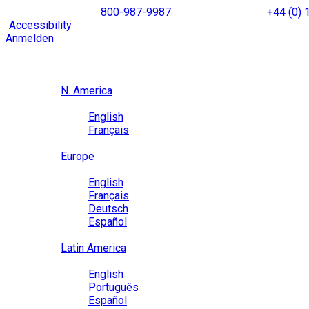
Skip
NORTH AMERICA
800-987-9987
|
INTERNATIONAL
+44 (0)
to
|
Accessibility
Enable
Accessibility Mode
to browse our site u
content
Anmelden
Region / Language
Region
N. America
Language
English
Français
Close
Europe
Language
English
Français
Deutsch
Español
Close
Latin America
Language
English
Português
Español