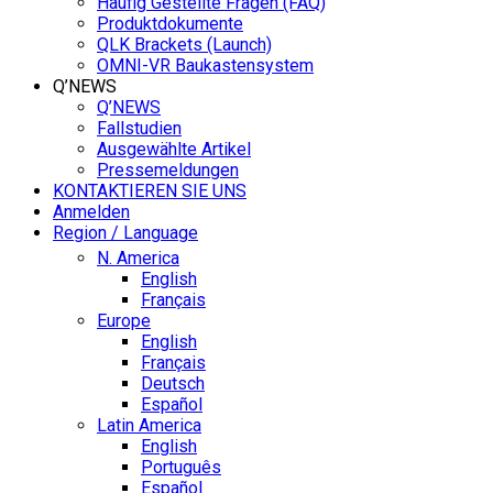
Häufig Gestellte Fragen (FAQ)
Produktdokumente
QLK Brackets (Launch)
OMNI-VR Baukastensystem
Q’NEWS
Q’NEWS
Fallstudien
Ausgewählte Artikel
Pressemeldungen
KONTAKTIEREN SIE UNS
Anmelden
Region / Language
N. America
English
Français
Europe
English
Français
Deutsch
Español
Latin America
English
Português
Español