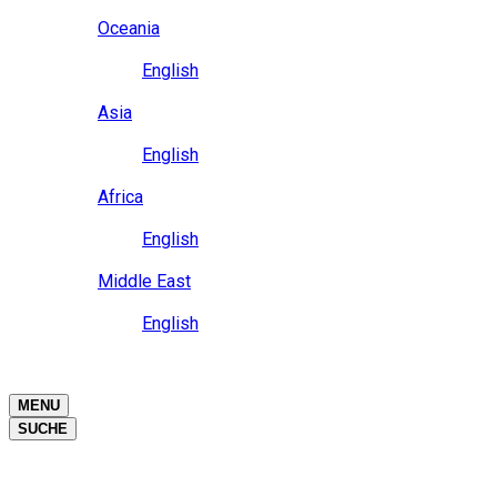
Close
Oceania
Language
English
Close
Asia
Language
English
Close
Africa
Language
English
Close
Middle East
Language
English
Close
Close
MENU
SUCHE