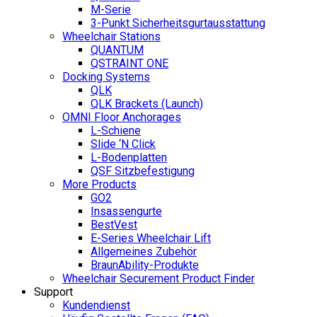
M-Serie
3-Punkt Sicherheitsgurtausstattung
Wheelchair Stations
QUANTUM
QSTRAINT ONE
Docking Systems
QLK
QLK Brackets (Launch)
OMNI Floor Anchorages
L-Schiene
Slide ‘N Click
L-Bodenplatten
QSF Sitzbefestigung
More Products
GO2
Insassengurte
BestVest
E-Series Wheelchair Lift
Allgemeines Zubehör
BraunAbility-Produkte
Wheelchair Securement Product Finder
Support
Kundendienst