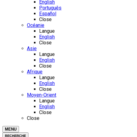
English
Português
Español
Close
Océanie
Langue
English
Close
Asie
Langue
English
Close
Afrique
Langue
English
Close
Moyen-Orient
Langue
English
Close
Close
MENU
RECHERCHE