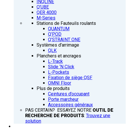
INQLINE
Q’UBE
QER 4000
M-Series
Stations de Fauteuils roulants
QUANTUM
Q’POD
Q’STRAINT ONE
Systèmes d'arrimage
QLK
Planchers et ancrages
L-Track
Slide ‘N Click
L-Pockets
Fixation de siège QSF
OMNI Floor
Plus de produits
Ceintures d’occupant
Porte marcheur
Accessoires généraux
PAS CERTAIN? ESSAYEZ NOTRE
OUTIL DE
RECHERCHE DE PRODUITS
:
Trouvez une
solution
FORMATION