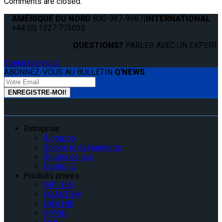
Comments are closed.
AMÉRIQUE DU NORD
800-987-9987
|
INTERNATIONAL
+44 (0) 1227 773035
QUESTIONS?
PARLER AVEC UN EXPERT.
Contactez-nous
ABONNEZ-VOUS AU BULLETIN
Q'NEWS
:
Entreprise
À propos
Salons et événements
Études de cas
Centre IQ
Produits phares
QRT-360
QUANTUM
INQLINE
Q’POD