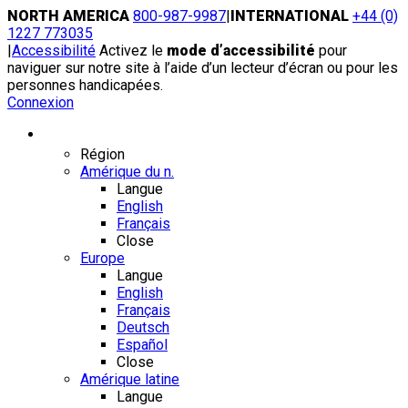
Skip
NORTH AMERICA
800-987-9987
|
INTERNATIONAL
+44 (0)
to
1227 773035
content
|
Accessibilité
Activez le
mode d’accessibilité
pour
naviguer sur notre site à l’aide d’un lecteur d’écran ou pour les
personnes handicapées.
Connexion
Région / Langue
Région
Amérique du n.
Langue
English
Français
Close
Europe
Langue
English
Français
Deutsch
Español
Close
Amérique latine
Langue