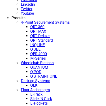
Linkedin
Twitter
Youtube
Produits
4-Point Securement Systems
QRT-360
QRT MAX
QRT Deluxe
QRT Standard
INQLINE
Q’UBE
QER 4000
M-Series
Wheelchair Stations
QUANTUM
Q’POD
Q’STRAINT ONE
Docking Systems
QLK
Floor Anchorages
L-Track
Slide ‘N Click
L-Pockets