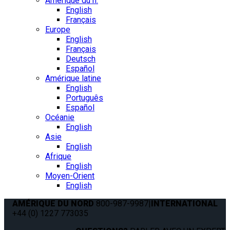
Amérique du n.
English
Français
Europe
English
Français
Deutsch
Español
Amérique latine
English
Português
Español
Océanie
English
Asie
English
Afrique
English
Moyen-Orient
English
AMÉRIQUE DU NORD
800-987-9987
|
INTERNATIONAL
+44 (0) 1227 773035