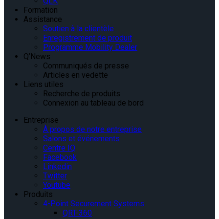
QLK
Formation
Assistance
Soutien à la clientèle
Enregistrement de produit
Programme Mobility Dealer
Q’News
Communiqués de presse
Articles en vedette
Liens utiles
Recherche de produits
Connexion au tableau de bord
Entreprise
À propos de notre entreprise
Salons et événements
Centre IQ
Facebook
Linkedin
Twitter
Youtube
Produits
4-Point Securement Systems
QRT-360