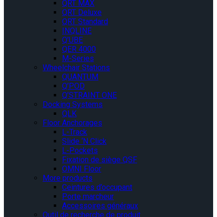
QRT MAX
QRT Deluxe
QRT Standard
INQLINE
Q’UBE
QER 4000
M-Series
Wheelchair Stations
QUANTUM
Q’POD
Q’STRAINT ONE
Docking Systems
QLK
Floor Anchorages
L-Track
Slide ‘N Click
L-Pockets
Fixation de siège QSF
OMNI Floor
More products
Ceintures d’occupant
Porte marcheur
Accessoires généraux
Outil de recherche de produit