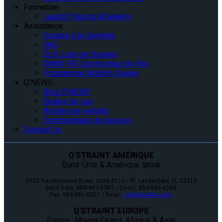
Formation
Launch Training AQademy
Assistance
Soutien à la clientèle
FAQ
QLK Liste de Soutien
OMNI-VR Constructeur de Kits
Programme Mobility Dealer
Q’NEWS
Blog Q’NEWS
Études de cas
Articles en vedette
Communiqués de presse
Contact Us
Q'STRAINT AMÉRIQUE
États-Unis & Amérique latine
5553 Ravenswood Road, Suite #110 / Ft. Lauderdale, FL 33312
Sans frais: 800-987-9987 / Direct: 954-986-6665
Fax: 954-986-0021 / Email:
cs@qstraint.com
Q'STRAINT EUROPE
Europe, Moyen-Orient, Afrique & Asie