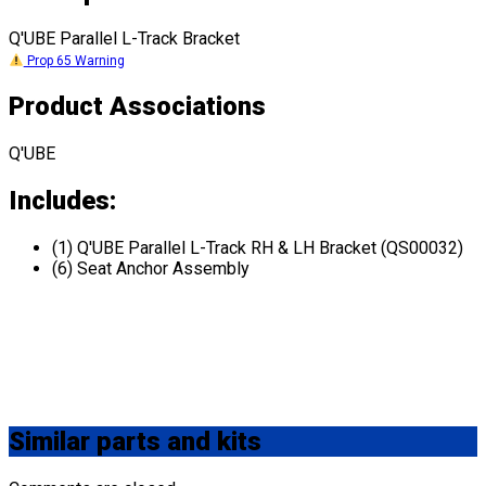
Q'UBE Parallel L-Track Bracket
Prop 65 Warning
Product Associations
Q'UBE
Includes:
(1) Q'UBE Parallel L-Track RH & LH Bracket (QS00032)
(6) Seat Anchor Assembly
Similar
parts and kits