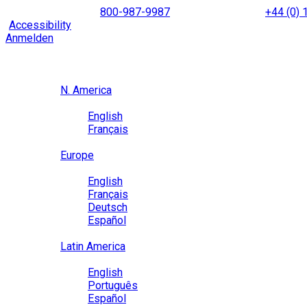
Skip
NORTH AMERICA
800-987-9987
|
INTERNATIONAL
+44 (0)
to
|
Accessibility
Enable
Accessibility Mode
to browse our site u
content
Anmelden
Region / Language
Region
N. America
Language
English
Français
Close
Europe
Language
English
Français
Deutsch
Español
Close
Latin America
Language
English
Português
Español