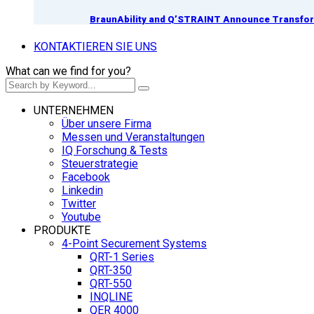
BraunAbility and Q’STRAINT Announce Transform
KONTAKTIEREN SIE UNS
What can we find for you?
UNTERNEHMEN
Über unsere Firma
Messen und Veranstaltungen
IQ Forschung & Tests
Steuerstrategie
Facebook
Linkedin
Twitter
Youtube
PRODUKTE
4-Point Securement Systems
QRT-1 Series
QRT-350
QRT-550
INQLINE
QER 4000