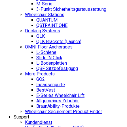
M-Serie
3-Punkt Sicherheitsgurtausstattung
Wheelchair Stations
QUANTUM
QSTRAINT ONE
Docking Systems
QLK
QLK Brackets (Launch)
OMNI Floor Anchorages
L-Schiene
Slide ‘N Click
L-Bodenplatten
QSF Sitzbefestigung
More Products
GO2
Insassengurte
BestVest
E-Series Wheelchair Lift
Allgemeines Zubehör
BraunAbility-Produkte
Wheelchair Securement Product Finder
Support
Kundendienst