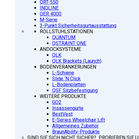
QRT-550
INQLINE
QER 4000
M-Serie
3-Punkt Sicherheitsgurtausstattung
ROLLSTUHLSTATIONEN
QUANTUM
QSTRAINT ONE
ANDOCKSYSTEME
QLK
QLK Brackets (Launch)
BODENVERANKERUNGEN
L-Schiene
Slide ‘N Click
L-Bodenplatten
QSF Sitzbefestigung
WEITERE PRODUKTE
GO2
Insassengurte
BestVest
E-Series Wheelchair Lift
Allgemeines Zubehör
BraunAbility-Produkte
SIND SIE SICH NICHT SICHER? PROBIEREN SIE