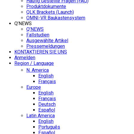
Häufig Gestellte Fragen (FAQ)
Produktdokumente
QLK Brackets (Launch)
OMNI-VR Baukastensystem
Q’NEWS
Q’NEWS
Fallstudien
Ausgewählte Artikel
Pressemeldungen
KONTAKTIEREN SIE UNS
Anmelden
Region / Language
N. America
English
Français
Europe
English
Français
Deutsch
Español
Latin America
English
Português
Español