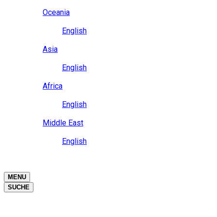
Close
Oceania
Language
English
Close
Asia
Language
English
Close
Africa
Language
English
Close
Middle East
Language
English
Close
Close
MENU
SUCHE