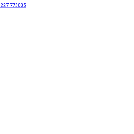
 1227 773035
sing a screen reader or for individuals with disabilities.