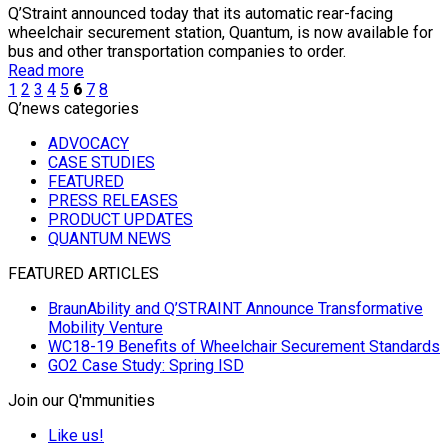
Q’Straint announced today that its automatic rear-facing
wheelchair securement station, Quantum, is now available for
bus and other transportation companies to order.
Read more
1
2
3
4
5
6
7
8
Q’news categories
ADVOCACY
CASE STUDIES
FEATURED
PRESS RELEASES
PRODUCT UPDATES
QUANTUM NEWS
FEATURED ARTICLES
BraunAbility and Q’STRAINT Announce Transformative
Mobility Venture
WC18-19 Benefits of Wheelchair Securement Standards
GO2 Case Study: Spring ISD
Join our Q'mmunities
Like us!