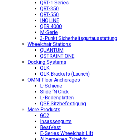
QRT-1 Series
QRT-350
QRT-550
INQLINE
QER 4000
M-Serie
3-Punkt Sicherheitsgurtausstattung
Wheelchair Stations
QUANTUM
QSTRAINT ONE
Docking Systems
QLK
QLK Brackets (Launch)
OMNI Floor Anchorages
L-Schiene
Slide ‘N Click
L-Bodenplatten
QSF Sitzbefestigung
More Products
GO2
Insassengurte
BestVest
E-Series Wheelchair Lift
Allgemeines Zubehör