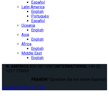
Español
Latin America
English
Português
Español
Oceania
English
Asia
English
Africa
English
Middle East
English
N. AMERICA
800-987-9987
|
INTERNATIONAL
+44 (0)
1227 773035
FRAGEN?
Sprechen Sie mit einem Experten.
KONTAKTIEREN SIE UNS