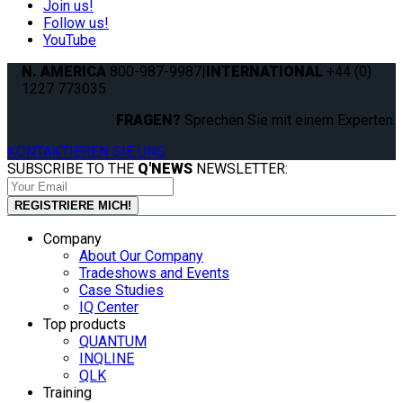
Join us!
Follow us!
YouTube
N. AMERICA
800-987-9987
|
INTERNATIONAL
+44 (0)
1227 773035
FRAGEN?
Sprechen Sie mit einem Experten.
KONTAKTIEREN SIE UNS
SUBSCRIBE TO THE
Q'NEWS
NEWSLETTER:
Company
About Our Company
Tradeshows and Events
Case Studies
IQ Center
Top products
QUANTUM
INQLINE
QLK
Training