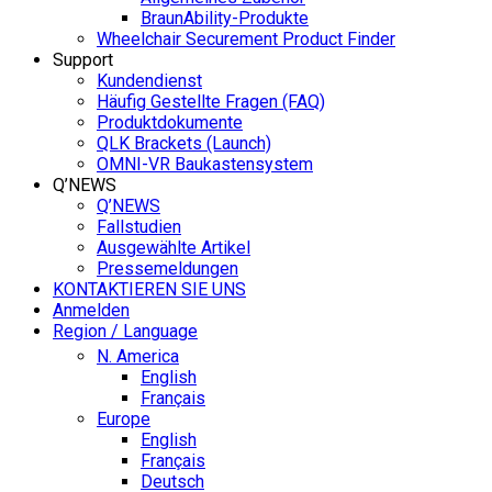
BraunAbility-Produkte
Wheelchair Securement Product Finder
Support
Kundendienst
Häufig Gestellte Fragen (FAQ)
Produktdokumente
QLK Brackets (Launch)
OMNI-VR Baukastensystem
Q’NEWS
Q’NEWS
Fallstudien
Ausgewählte Artikel
Pressemeldungen
KONTAKTIEREN SIE UNS
Anmelden
Region / Language
N. America
English
Français
Europe
English
Français
Deutsch