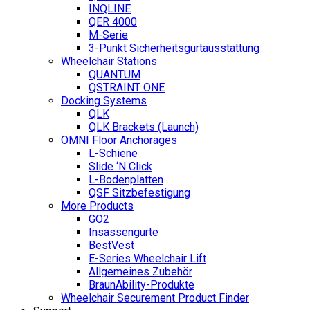
INQLINE
QER 4000
M-Serie
3-Punkt Sicherheitsgurtausstattung
Wheelchair Stations
QUANTUM
QSTRAINT ONE
Docking Systems
QLK
QLK Brackets (Launch)
OMNI Floor Anchorages
L-Schiene
Slide ‘N Click
L-Bodenplatten
QSF Sitzbefestigung
More Products
GO2
Insassengurte
BestVest
E-Series Wheelchair Lift
Allgemeines Zubehör
BraunAbility-Produkte
Wheelchair Securement Product Finder