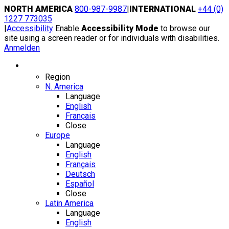
Skip
NORTH AMERICA
800-987-9987
|
INTERNATIONAL
+44 (0)
to
1227 773035
content
|
Accessibility
Enable
Accessibility Mode
to browse our
site using a screen reader or for individuals with disabilities.
Anmelden
Region / Language
Region
N. America
Language
English
Français
Close
Europe
Language
English
Français
Deutsch
Español
Close
Latin America
Language
English