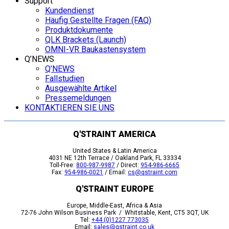
Support
Kundendienst
Häufig Gestellte Fragen (FAQ)
Produktdokumente
QLK Brackets (Launch)
OMNI-VR Baukastensystem
Q’NEWS
Q’NEWS
Fallstudien
Ausgewählte Artikel
Pressemeldungen
KONTAKTIEREN SIE UNS
Q'STRAINT AMERICA
United States & Latin America
4031 NE 12th Terrace / Oakland Park, FL 33334
Toll-Free:
800-987-9987
/ Direct:
954-986-6665
Fax:
954-986-0021
/ Email:
cs@qstraint.com
Q'STRAINT EUROPE
Europe, Middle-East, Africa & Asia
72-76 John Wilson Business Park / Whitstable, Kent, CT5 3QT, UK
Tel:
+44 (0)1227 773035
Email:
sales@qstraint.co.uk