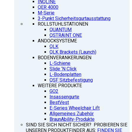
INQLINE
QER 4000
M-Serie
3-Punkt Sicherheitsgurtausstattung
ROLLSTUHLSTATIONEN
QUANTUM
QSTRAINT ONE
ANDOCKSYSTEME
QLK
QLK Brackets (Launch)
BODENVERANKERUNGEN
L-Schiene
Slide ‘N Click
L-Bodenplatten
QSF Sitzbefestigung
WEITERE PRODUKTE
GO2
Insassengurte
BestVest
E-Series Wheelchair Lift
Allgemeines Zubehör
BraunAbility-Produkte
SIND SIE SICH NICHT SICHER? PROBIEREN SIE
UNSEREN PRODUKTFINDER AUS:
FINDEN SIE