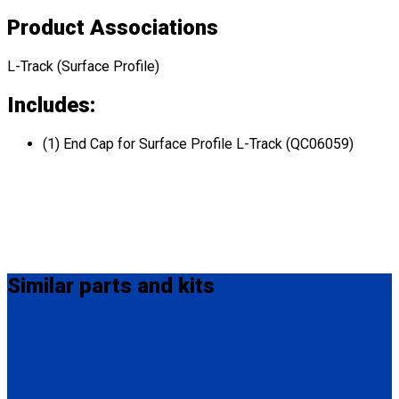
Product Associations
L-Track (Surface Profile)
Includes:
(1) End Cap for Surface Profile L-Track (QC06059)
Similar
parts and kits
Q5-7535A-S
Seat Stud fitting for L-Track