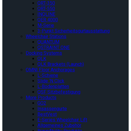
QRT-350
QRT-550
INQLINE
QER 4000
M-Serie
3-Punkt Sicherheitsgurtausstattung
Wheelchair Stations
QUANTUM
QSTRAINT ONE
Docking Systems
QLK
QLK Brackets (Launch)
OMNI Floor Anchorages
L-Schiene
Slide ‘N Click
L-Bodenplatten
QSF Sitzbefestigung
More Products
GO2
Insassengurte
BestVest
E-Series Wheelchair Lift
Allgemeines Zubehör
BraunAbility-Produkte