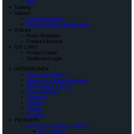
QLK
Training
Support
Customer Support
Product Warranty Registration
Q’News
Press Releases
Featured Articles
Q’IK LINKS
Product Finder
Dashboard Login
UNTERNEHMEN
Über unsere Firma
Messen und Veranstaltungen
IQ Forschung & Tests
Steuerstrategie
Facebook
Linkedin
Twitter
Youtube
PRODUKTE
4-Point Securement Systems
QRT-1 Series