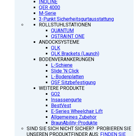
INQLINE
QER 4000
M-Serie
3-Punkt Sicherheitsgurtausstattung
ROLLSTUHLSTATIONEN
QUANTUM
QSTRAINT ONE
ANDOCKSYSTEME
QLK
QLK Brackets (Launch)
BODENVERANKERUNGEN
L-Schiene
Slide ‘N Click
L-Bodenplatten
QSF Sitzbefestigung
WEITERE PRODUKTE
GO2
Insassengurte
BestVest
E-Series Wheelchair Lift
Allgemeines Zubehör
BraunAbility-Produkte
SIND SIE SICH NICHT SICHER? PROBIEREN SIE
UNSEREN PRODUKTFINDER AUS:
FINDEN SIE