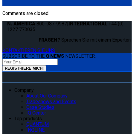
(1) Cover Strip for L-Track 60" (Q5-7550-T60)
Comments are closed.
N. AMERICA
800-987-9987
|
INTERNATIONAL
+44 (0)
1227 773035
FRAGEN?
Sprechen Sie mit einem Experten.
KONTAKTIEREN SIE UNS
SUBSCRIBE TO THE
Q'NEWS
NEWSLETTER:
Company
About Our Company
Tradeshows and Events
Case Studies
IQ Center
Top products
QUANTUM
INQLINE