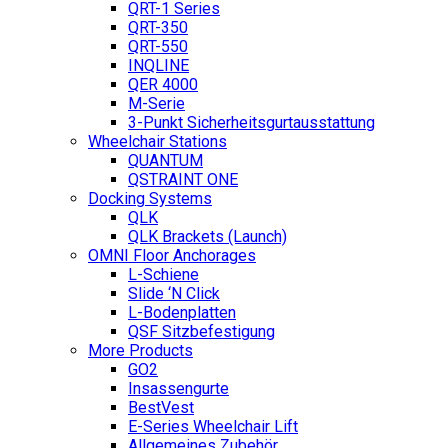
QRT-1 Series
QRT-350
QRT-550
INQLINE
QER 4000
M-Serie
3-Punkt Sicherheitsgurtausstattung
Wheelchair Stations
QUANTUM
QSTRAINT ONE
Docking Systems
QLK
QLK Brackets (Launch)
OMNI Floor Anchorages
L-Schiene
Slide ‘N Click
L-Bodenplatten
QSF Sitzbefestigung
More Products
GO2
Insassengurte
BestVest
E-Series Wheelchair Lift
Allgemeines Zubehör