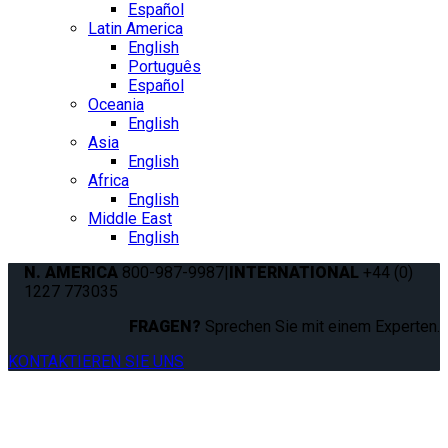
Español
Latin America
English
Português
Español
Oceania
English
Asia
English
Africa
English
Middle East
English
N. AMERICA
800-987-9987
|
INTERNATIONAL
+44 (0)
1227 773035
FRAGEN?
Sprechen Sie mit einem Experten.
KONTAKTIEREN SIE UNS