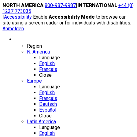
Skip
NORTH AMERICA
800-987-9987
|
INTERNATIONAL
+44 (0)
to
1227 773035
content
|
Accessibility
Enable
Accessibility Mode
to browse our
site using a screen reader or for individuals with disabilities.
Anmelden
Region / Language
Region
N. America
Language
English
Français
Close
Europe
Language
English
Français
Deutsch
Español
Close
Latin America
Language
English