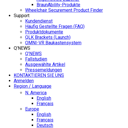
BraunAbility-Produkte
Wheelchair Securement Product Finder
Support
Kundendienst
Häufig Gestellte Fragen (FAQ)
Produktdokumente
QLK Brackets (Launch)
OMNI-VR Baukastensystem
Q’NEWS
Q’NEWS
Fallstudien
Ausgewählte Artikel
Pressemeldungen
KONTAKTIEREN SIE UNS
Anmelden
Region / Language
N. America
English
Français
Europe
English
Français
Deutsch