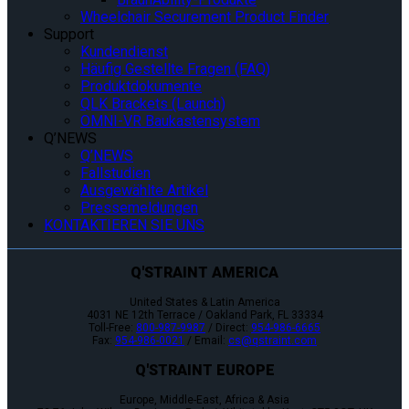
Wheelchair Securement Product Finder
Support
Kundendienst
Häufig Gestellte Fragen (FAQ)
Produktdokumente
QLK Brackets (Launch)
OMNI-VR Baukastensystem
Q’NEWS
Q’NEWS
Fallstudien
Ausgewählte Artikel
Pressemeldungen
KONTAKTIEREN SIE UNS
Q'STRAINT AMERICA
United States & Latin America
4031 NE 12th Terrace / Oakland Park, FL 33334
Toll-Free:
800-987-9987
/ Direct:
954-986-6665
Fax:
954-986-0021
/ Email:
cs@qstraint.com
Q'STRAINT EUROPE
Europe, Middle-East, Africa & Asia