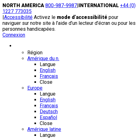
Skip
NORTH AMERICA
800-987-9987
|
INTERNATIONAL
+44 (0)
to
1227 773035
content
|
Accessibilité
Activez le
mode d’accessibilité
pour
naviguer sur notre site à l’aide d’un lecteur d’écran ou pour les
personnes handicapées.
Connexion
Région / Langue
Région
Amérique du n.
Langue
English
Français
Close
Europe
Langue
English
Français
Deutsch
Español
Close
Amérique latine
Langue