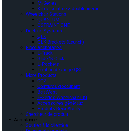
M-Series
Kit de ceinture à double inertie
Wheelchair Stations
QUANTUM
QSTRAINT ONE
Docking Systems
QLK
QLK Brackets (Launch)
Floor Anchorages
L-Track
Slide ‘N Click
L-Pockets
Fixation de siège QSF
More Products
GO2
Ceintures d’occupant
BestVest
E-Series Wheelchair Lift
Accessoires généraux
Produits BraunAbility
Chercheur de produit
Assistance
Soutien à la clientèle
Documents produits