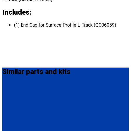
Includes:
(1) End Cap for Surface Profile L-Track (QC06059)
Similar
parts and kits
Q5-7535A-S
Seat Stud fitting for L-Track
(1) Seat Stud fitting for L-Track (Q5-7535A-S)
FE201006