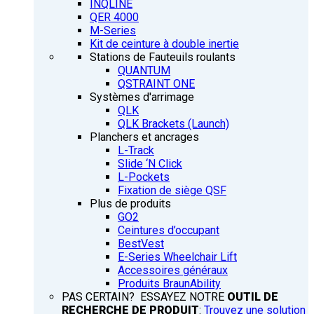
INQLINE
QER 4000
M-Series
Kit de ceinture à double inertie
Stations de Fauteuils roulants
QUANTUM
QSTRAINT ONE
Systèmes d'arrimage
QLK
QLK Brackets (Launch)
Planchers et ancrages
L-Track
Slide ‘N Click
L-Pockets
Fixation de siège QSF
Plus de produits
GO2
Ceintures d’occupant
BestVest
E-Series Wheelchair Lift
Accessoires généraux
Produits BraunAbility
PAS CERTAIN? ESSAYEZ NOTRE
OUTIL DE
RECHERCHE DE PRODUIT
:
Trouvez une solution