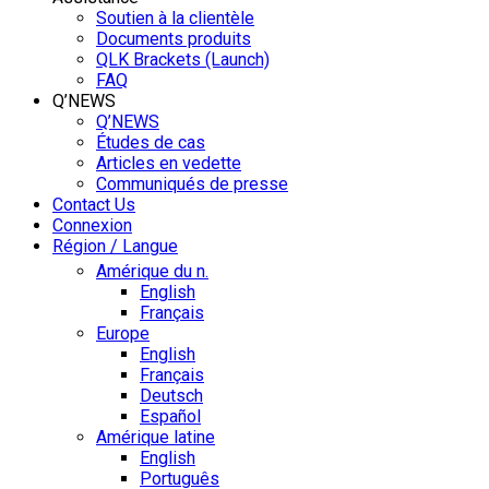
Soutien à la clientèle
Documents produits
QLK Brackets (Launch)
FAQ
Q’NEWS
Q’NEWS
Études de cas
Articles en vedette
Communiqués de presse
Contact Us
Connexion
Région / Langue
Amérique du n.
English
Français
Europe
English
Français
Deutsch
Español
Amérique latine
English
Português