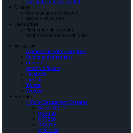
Enregistrement de produit
Q’News
Communiqués de presse
Articles en vedette
Liens utiles
Recherche de produits
Connexion au tableau de bord
Entreprise
À propos de notre entreprise
Salons et événements
Centre IQ
Stratégie fiscale
Facebook
Linkedin
Twitter
Youtube
Produits
4-Point Securement Systems
Séries QRT-1
QRT-350
QRT-550
INQLINE
QER 4000