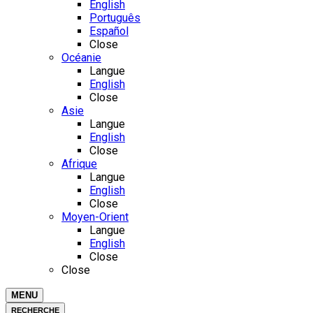
English
Português
Español
Close
Océanie
Langue
English
Close
Asie
Langue
English
Close
Afrique
Langue
English
Close
Moyen-Orient
Langue
English
Close
Close
MENU
RECHERCHE