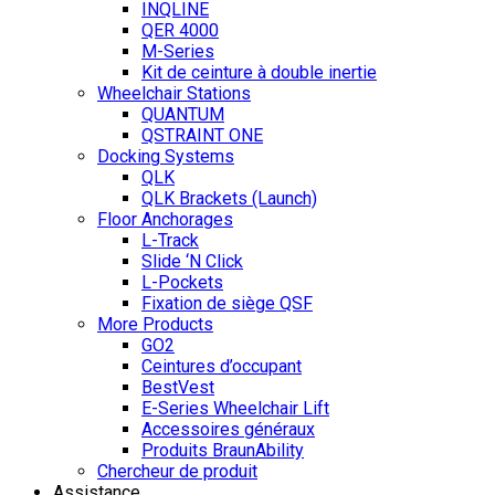
INQLINE
QER 4000
M-Series
Kit de ceinture à double inertie
Wheelchair Stations
QUANTUM
QSTRAINT ONE
Docking Systems
QLK
QLK Brackets (Launch)
Floor Anchorages
L-Track
Slide ‘N Click
L-Pockets
Fixation de siège QSF
More Products
GO2
Ceintures d’occupant
BestVest
E-Series Wheelchair Lift
Accessoires généraux
Produits BraunAbility
Chercheur de produit
Assistance