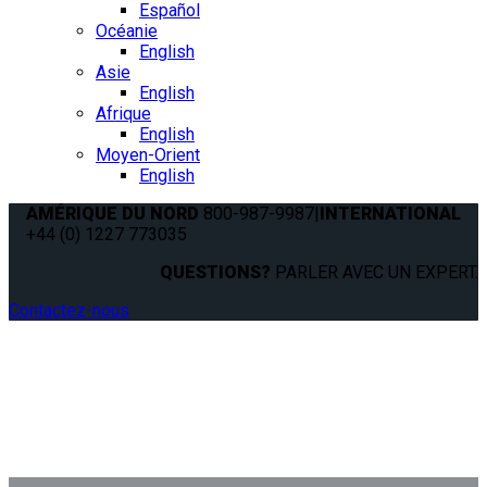
Español
Océanie
English
Asie
English
Afrique
English
Moyen-Orient
English
AMÉRIQUE DU NORD
800-987-9987
|
INTERNATIONAL
+44 (0) 1227 773035
QUESTIONS?
PARLER AVEC UN EXPERT.
Contactez-nous