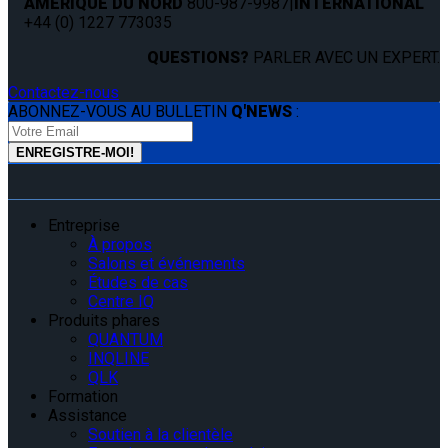
AMÉRIQUE DU NORD
800-987-9987
|
INTERNATIONAL
+44 (0) 1227 773035
QUESTIONS?
PARLER AVEC UN EXPERT.
Contactez-nous
ABONNEZ-VOUS AU BULLETIN
Q'NEWS
:
Entreprise
À propos
Salons et événements
Études de cas
Centre IQ
Produits phares
QUANTUM
INQLINE
QLK
Formation
Assistance
Soutien à la clientèle