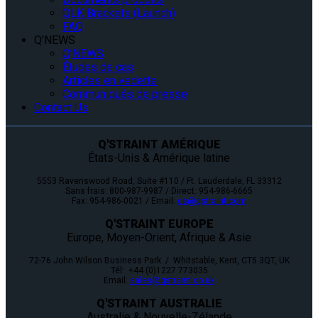
QLK Brackets (Launch)
FAQ
Q’NEWS
Q’NEWS
Études de cas
Articles en vedette
Communiqués de presse
Contact Us
Q'STRAINT AMÉRIQUE
États-Unis & Amérique latine
5553 Ravenswood Road, Suite #110 / Ft. Lauderdale, FL 33312
Sans frais: 800-987-9987 / Direct: 954-986-6665
Fax: 954-986-0021 / Email:
cs@qstraint.com
Q'STRAINT EUROPE
Europe, Moyen-Orient, Afrique & Asie
72-76 John Wilson Business Park / Whitstable, Kent, CT5 3QT, UK
Tél: +44 (0)1227 773035
Email:
sales@qstraint.co.uk
Q'STRAINT AUSTRALIE
Australie & Nouvelle-Zélande