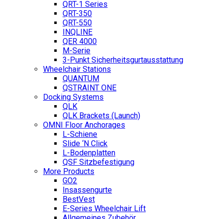
QRT-1 Series
QRT-350
QRT-550
INQLINE
QER 4000
M-Serie
3-Punkt Sicherheitsgurtausstattung
Wheelchair Stations
QUANTUM
QSTRAINT ONE
Docking Systems
QLK
QLK Brackets (Launch)
OMNI Floor Anchorages
L-Schiene
Slide ‘N Click
L-Bodenplatten
QSF Sitzbefestigung
More Products
GO2
Insassengurte
BestVest
E-Series Wheelchair Lift
Allgemeines Zubehör