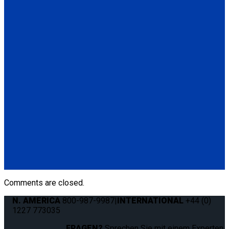
Slide ‘N Click Stowage Bracket for 4 SNC. Stores 4 Slide 'N
Click retractors. Bracket has passed the vibration and crash
test and is designed to be mounted on the vehicle interior
wall.
(1) Slide ‘N Click Stowage Bracket for 4 SNC (Q5-8525-SC)
Q8-7582-BLACK
Slide ‘N Click Black Cap (alternative to standard blue cap).
(1) Slide ‘N Click Black Cap (Q8-7582-BLACK)
Q8-7582-RED
Slide ‘N Click Red Cap (alternative to standard blue cap).
(1) Slide ‘N Click Red Cap (Q8-7582-RED)
Comments are closed.
N. AMERICA
800-987-9987
|
INTERNATIONAL
+44 (0)
1227 773035
FRAGEN?
Sprechen Sie mit einem Experten.