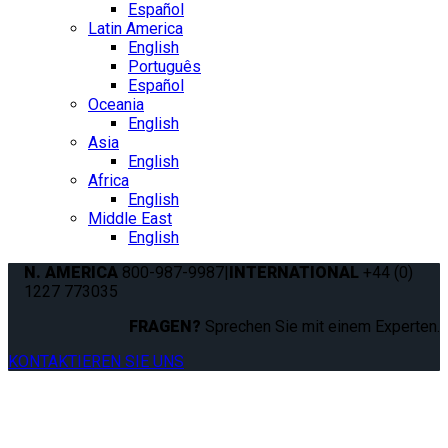
Español
Latin America
English
Português
Español
Oceania
English
Asia
English
Africa
English
Middle East
English
N. AMERICA
800-987-9987
|
INTERNATIONAL
+44 (0)
1227 773035
FRAGEN?
Sprechen Sie mit einem Experten.
KONTAKTIEREN SIE UNS