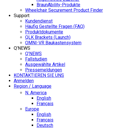
BraunAbility-Produkte
Wheelchair Securement Product Finder
Support
Kundendienst
Häufig Gestellte Fragen (FAQ)
Produktdokumente
QLK Brackets (Launch)
OMNI-VR Baukastensystem
Q’NEWS
Q’NEWS
Fallstudien
Ausgewählte Artikel
Pressemeldungen
KONTAKTIEREN SIE UNS
Anmelden
Region / Language
N. America
English
Français
Europe
English
Français
Deutsch