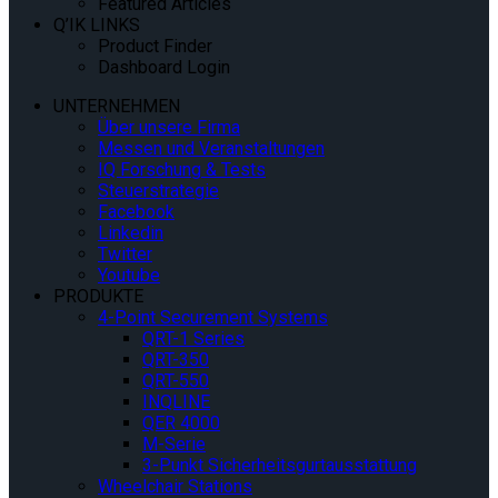
Featured Articles
Q’IK LINKS
Product Finder
Dashboard Login
UNTERNEHMEN
Über unsere Firma
Messen und Veranstaltungen
IQ Forschung & Tests
Steuerstrategie
Facebook
Linkedin
Twitter
Youtube
PRODUKTE
4-Point Securement Systems
QRT-1 Series
QRT-350
QRT-550
INQLINE
QER 4000
M-Serie
3-Punkt Sicherheitsgurtausstattung
Wheelchair Stations