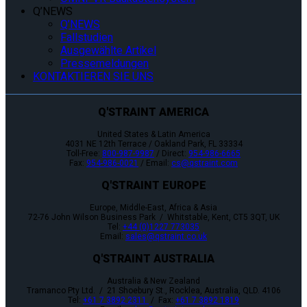
Q’NEWS
Q’NEWS
Fallstudien
Ausgewählte Artikel
Pressemeldungen
KONTAKTIEREN SIE UNS
Q'STRAINT AMERICA
United States & Latin America
4031 NE 12th Terrace / Oakland Park, FL 33334
Toll-Free:
800-987-9987
/ Direct:
954-986-6665
Fax:
954-986-0021
/ Email:
cs@qstraint.com
Q'STRAINT EUROPE
Europe, Middle-East, Africa & Asia
72-76 John Wilson Business Park / Whitstable, Kent, CT5 3QT, UK
Tel:
+44 (0)1227 773035
Email:
sales@qstraint.co.uk
Q'STRAINT AUSTRALIA
Australia & New Zealand
Tramanco Pty Ltd. / 21 Shoebury St., Rocklea, Australia, QLD. 4106
Tel:
+61 7 3892 2311
/ Fax:
+61 7 3892 1819