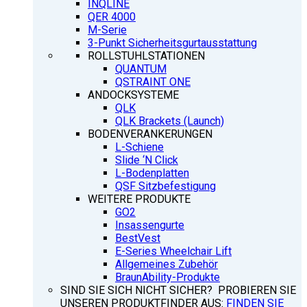
INQLINE
QER 4000
M-Serie
3-Punkt Sicherheitsgurtausstattung
ROLLSTUHLSTATIONEN
QUANTUM
QSTRAINT ONE
ANDOCKSYSTEME
QLK
QLK Brackets (Launch)
BODENVERANKERUNGEN
L-Schiene
Slide ‘N Click
L-Bodenplatten
QSF Sitzbefestigung
WEITERE PRODUKTE
GO2
Insassengurte
BestVest
E-Series Wheelchair Lift
Allgemeines Zubehör
BraunAbility-Produkte
SIND SIE SICH NICHT SICHER? PROBIEREN SIE
UNSEREN PRODUKTFINDER AUS:
FINDEN SIE