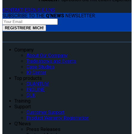
KONTAKTIEREN SIE UNS
SUBSCRIBE TO THE
Q'NEWS
NEWSLETTER:
Company
About Our Company
Tradeshows and Events
Case Studies
IQ Center
Top products
QUANTUM
INQLINE
QLK
Training
Support
Customer Support
Product Warranty Registration
Q’News
Press Releases