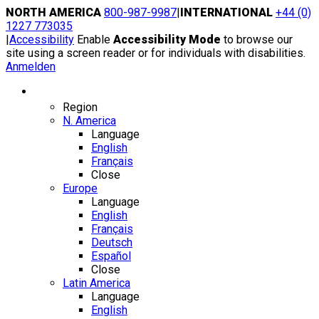
Skip
NORTH AMERICA
800-987-9987
|
INTERNATIONAL
+44 (0)
to
1227 773035
content
|
Accessibility
Enable
Accessibility Mode
to browse our
site using a screen reader or for individuals with disabilities.
Anmelden
Region / Language
Region
N. America
Language
English
Français
Close
Europe
Language
English
Français
Deutsch
Español
Close
Latin America
Language
English