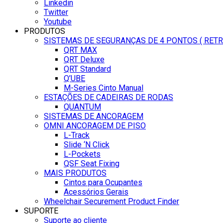
Linkedin
Twitter
Youtube
PRODUTOS
SISTEMAS DE SEGURANÇAS DE 4 PONTOS ( RET
QRT MAX
QRT Deluxe
QRT Standard
Q’UBE
M-Series Cinto Manual
ESTAÇÕES DE CADEIRAS DE RODAS
QUANTUM
SISTEMAS DE ANCORAGEM
OMNI ANCORAGEM DE PISO
L-Track
Slide ‘N Click
L-Pockets
QSF Seat Fixing
MAIS PRODUTOS
Cintos para Ocupantes
Acessórios Gerais
Wheelchair Securement Product Finder
SUPORTE
Suporte ao cliente