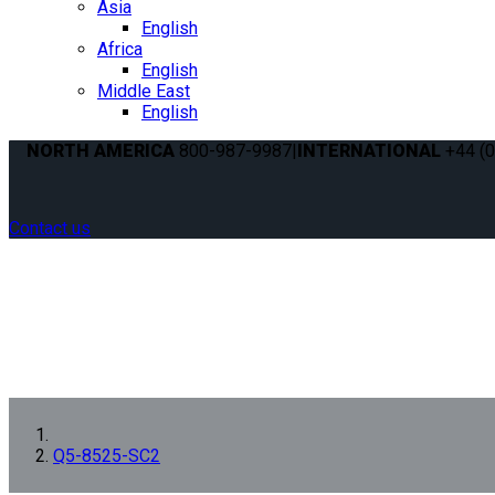
Asia
English
Africa
English
Middle East
English
NORTH AMERICA
800-987-9987
|
INTERNATIONAL
+44 (0
Contact us
Q5-8525-SC2