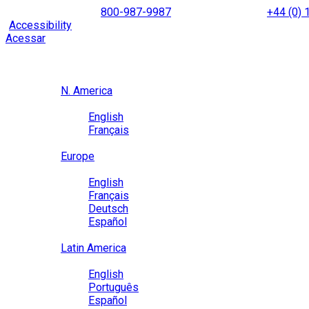
Skip
NORTH AMERICA
800-987-9987
|
INTERNATIONAL
+44 (0)
to
|
Accessibility
Enable
Accessibility Mode
to browse our site u
content
Acessar
Region / Language
Region
N. America
Language
English
Français
Close
Europe
Language
English
Français
Deutsch
Español
Close
Latin America
Language
English
Português
Español