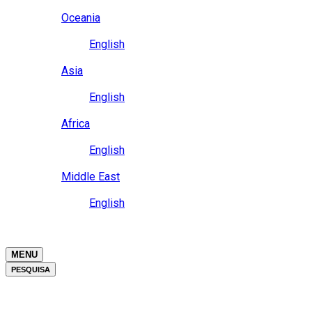
Close
Oceania
Language
English
Close
Asia
Language
English
Close
Africa
Language
English
Close
Middle East
Language
English
Close
Close
MENU
PESQUISA