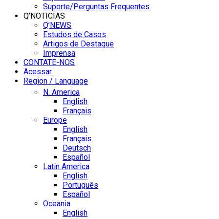
Suporte/Perguntas Frequentes
Q’NOTICIAS
Q’NEWS
Estudos de Casos
Artigos de Destaque
Imprensa
CONTATE-NOS
Acessar
Region / Language
N. America
English
Français
Europe
English
Français
Deutsch
Español
Latin America
English
Português
Español
Oceania
English