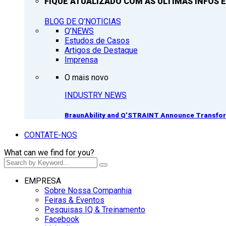
FIQUE ATUALIZADO COM AS ULTIMAS INFOS E
BLOG DE Q’NOTICIAS
Q’NEWS
Estudos de Casos
Artigos de Destaque
Imprensa
O mais novo
INDUSTRY NEWS
BraunAbility and Q’STRAINT Announce Transform
CONTATE-NOS
What can we find for you?
EMPRESA
Sobre Nossa Companhia
Feiras & Eventos
Pesquisas IQ & Treinamento
Facebook