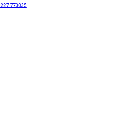
 1227 773035
sing a screen reader or for individuals with disabilities.