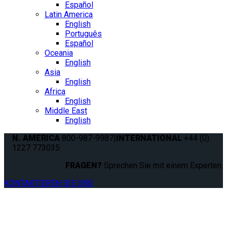
Español
Latin America
English
Português
Español
Oceania
English
Asia
English
Africa
English
Middle East
English
N. AMERICA
800-987-9987
|
INTERNATIONAL
+44 (0)
1227 773035
FRAGEN?
Sprechen Sie mit einem Experten.
KONTAKTIEREN SIE UNS