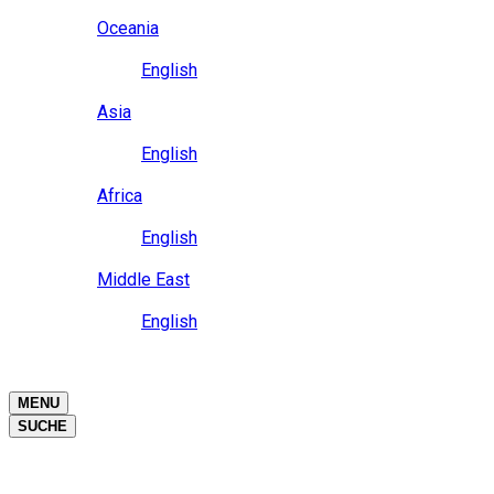
Close
Oceania
Language
English
Close
Asia
Language
English
Close
Africa
Language
English
Close
Middle East
Language
English
Close
Close
MENU
SUCHE