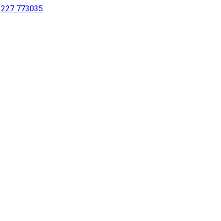
 1227 773035
sing a screen reader or for individuals with disabilities.