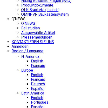
Häufig Gestellte Fragen (FAQ)
Produktdokumente
QLK Brackets (Launch)
OMNI-VR Baukastensystem
Q’NEWS
Q’NEWS
Fallstudien
Ausgewählte Artikel
Pressemeldungen
KONTAKTIEREN SIE UNS
Anmelden
Region / Language
N. America
English
Français
Europe
English
Français
Deutsch
Español
Latin America
English
Português
Español