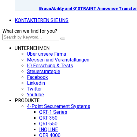
BraunAbility and Q’STRAINT Announce Transform
KONTAKTIEREN SIE UNS
What can we find for you?
UNTERNEHMEN
Über unsere Firma
Messen und Veranstaltungen
IQ Forschung & Tests
Steuerstrategie
Facebook
Linkedin
Twitter
Youtube
PRODUKTE
4-Point Securement Systems
QRT-1 Series
QRT-350
QRT-550
INQLINE
QER 4000