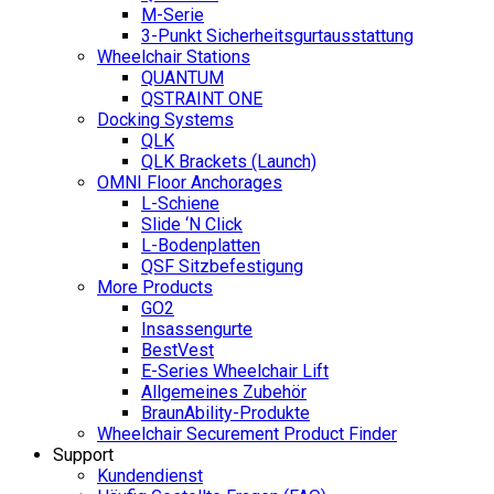
M-Serie
3-Punkt Sicherheitsgurtausstattung
Wheelchair Stations
QUANTUM
QSTRAINT ONE
Docking Systems
QLK
QLK Brackets (Launch)
OMNI Floor Anchorages
L-Schiene
Slide ‘N Click
L-Bodenplatten
QSF Sitzbefestigung
More Products
GO2
Insassengurte
BestVest
E-Series Wheelchair Lift
Allgemeines Zubehör
BraunAbility-Produkte
Wheelchair Securement Product Finder
Support
Kundendienst