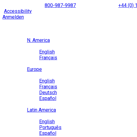
Skip
NORTH AMERICA
800-987-9987
|
INTERNATIONAL
+44 (0)
to
|
Accessibility
Enable
Accessibility Mode
to browse our site u
content
Anmelden
Region / Language
Region
N. America
Language
English
Français
Close
Europe
Language
English
Français
Deutsch
Español
Close
Latin America
Language
English
Português
Español