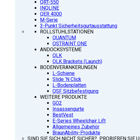
QRT-550
INQLINE
QER 4000
M-Serie
3-Punkt Sicherheitsgurtausstattung
ROLLSTUHLSTATIONEN
QUANTUM
QSTRAINT ONE
ANDOCKSYSTEME
QLK
QLK Brackets (Launch)
BODENVERANKERUNGEN
L-Schiene
Slide ‘N Click
L-Bodenplatten
QSF Sitzbefestigung
WEITERE PRODUKTE
GO2
Insassengurte
BestVest
E-Series Wheelchair Lift
Allgemeines Zubehör
BraunAbility-Produkte
SIND SIE SICH NICHT SICHER? PROBIEREN SIE