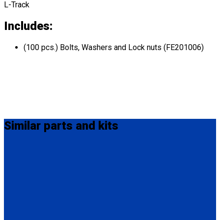
L-Track
Includes:
(100 pcs.) Bolts, Washers and Lock nuts (FE201006)
Similar
parts and kits
Q5-7535A-S
Seat Stud fitting for L-Track
(1) Seat Stud fitting for L-Track (Q5-7535A-S)