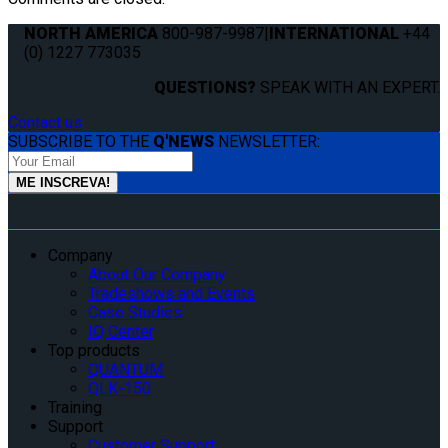
NORTH AMERICA
800-987-9987
|
INTERNATIONAL
+44
(0) 1227 773035
QUESTIONS?
SPEAK WITH AN EXPERT.
Contact us
SUBSCRIBE TO THE
Q'NEWS
NEWSLETTER:
Company
About Our Company
Tradeshows and Events
Case Studies
IQ Center
Top products
QUANTUM
QLK-150
Training
Support
Customer Support