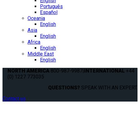
English
Português
Español
Oceania
English
Asia
English
Africa
English
Middle East
English
NORTH AMERICA
800-987-9987
|
INTERNATIONAL
+44
(0) 1227 773035
QUESTIONS?
SPEAK WITH AN EXPERT.
Contact us