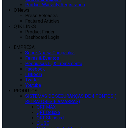
Product Warranty Registration
Q’News
Press Releases
Featured Articles
Q’IK LINKS
Product Finder
Dashboard Login
EMPRESA
Sobre Nossa Companhia
Feiras & Eventos
Pesquisas IQ & Treinamento
Facebook
Linkedin
Twitter
Youtube
PRODUTOS
SISTEMAS DE SEGURANÇAS DE 4 PONTOS (
RETRATORES E AMARRAS)
QRT MAX
QRT Deluxe
QRT Standard
Q’UBE