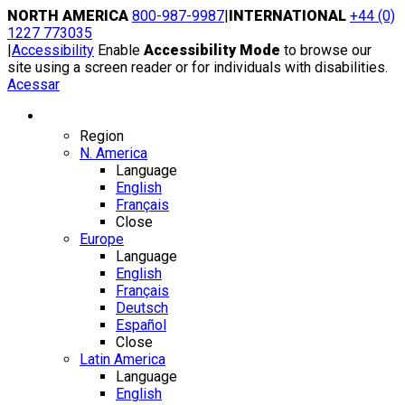
Skip
NORTH AMERICA
800-987-9987
|
INTERNATIONAL
+44 (0)
to
1227 773035
content
|
Accessibility
Enable
Accessibility Mode
to browse our
site using a screen reader or for individuals with disabilities.
Acessar
Region / Language
Region
N. America
Language
English
Français
Close
Europe
Language
English
Français
Deutsch
Español
Close
Latin America
Language
English