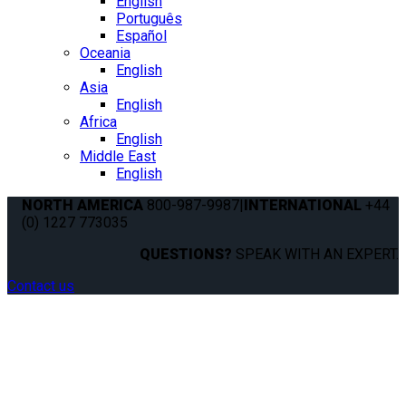
English
Português
Español
Oceania
English
Asia
English
Africa
English
Middle East
English
NORTH AMERICA
800-987-9987
|
INTERNATIONAL
+44
(0) 1227 773035
QUESTIONS?
SPEAK WITH AN EXPERT.
Contact us