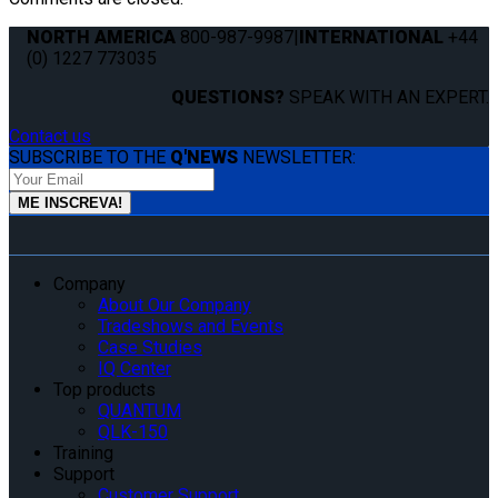
NORTH AMERICA
800-987-9987
|
INTERNATIONAL
+44
(0) 1227 773035
QUESTIONS?
SPEAK WITH AN EXPERT.
Contact us
SUBSCRIBE TO THE
Q'NEWS
NEWSLETTER:
Company
About Our Company
Tradeshows and Events
Case Studies
IQ Center
Top products
QUANTUM
QLK-150
Training
Support
Customer Support