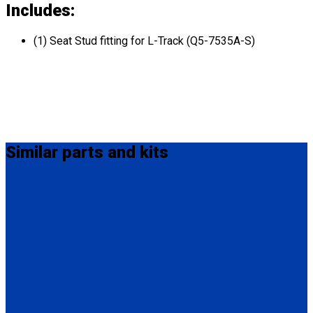
Includes:
(1) Seat Stud fitting for L-Track (Q5-7535A-S)
Similar
parts and kits
FE201006
5/16” (8mm) Bolts for L-Track. 3” (76.2mm) long with
automotive grade plating. A special sealant is applied under
the bolt head to provide a seal between the track and the bolt.
(100 pcs.) Bolts, Washers and Lock nuts (FE201006)