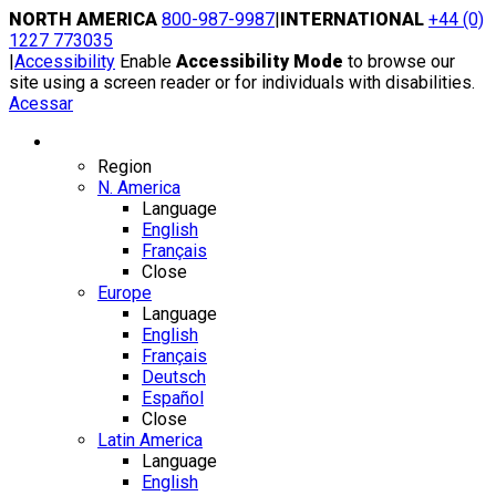
Skip
NORTH AMERICA
800-987-9987
|
INTERNATIONAL
+44 (0)
to
1227 773035
content
|
Accessibility
Enable
Accessibility Mode
to browse our
site using a screen reader or for individuals with disabilities.
Acessar
Region / Language
Region
N. America
Language
English
Français
Close
Europe
Language
English
Français
Deutsch
Español
Close
Latin America
Language
English