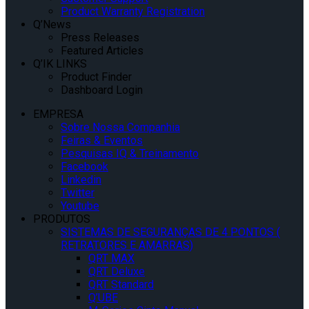
Product Warranty Registration
Q’News
Press Releases
Featured Articles
Q’IK LINKS
Product Finder
Dashboard Login
EMPRESA
Sobre Nossa Companhia
Feiras & Eventos
Pesquisas IQ & Treinamento
Facebook
Linkedin
Twitter
Youtube
PRODUTOS
SISTEMAS DE SEGURANÇAS DE 4 PONTOS (
RETRATORES E AMARRAS)
QRT MAX
QRT Deluxe
QRT Standard
Q’UBE