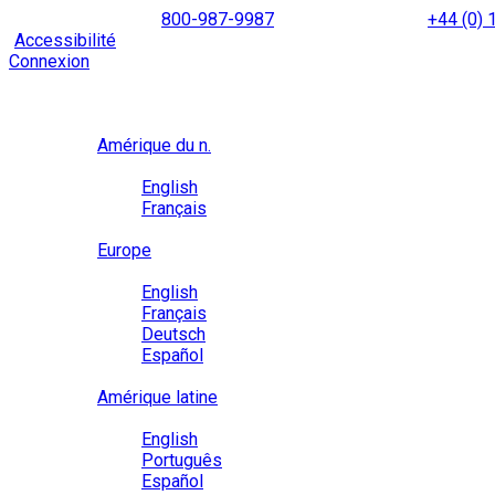
Skip
NORTH AMERICA
800-987-9987
|
INTERNATIONAL
+44 (0)
to
|
Accessibilité
Activez le
mode d’accessibilité
pour naviguer 
content
Connexion
Région / Langue
Région
Amérique du n.
Langue
English
Français
Close
Europe
Langue
English
Français
Deutsch
Español
Close
Amérique latine
Langue
English
Português
Español