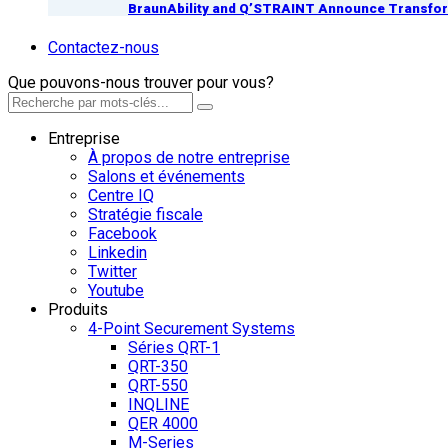
BraunAbility and Q’STRAINT Announce Transform
Contactez-nous
Que pouvons-nous trouver pour vous?
Entreprise
À propos de notre entreprise
Salons et événements
Centre IQ
Stratégie fiscale
Facebook
Linkedin
Twitter
Youtube
Produits
4-Point Securement Systems
Séries QRT-1
QRT-350
QRT-550
INQLINE
QER 4000
M-Series