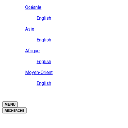
Close
Océanie
Langue
English
Close
Asie
Langue
English
Close
Afrique
Langue
English
Close
Moyen-Orient
Langue
English
Close
Close
MENU
RECHERCHE