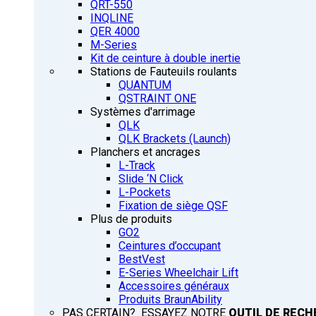
QRT-550
INQLINE
QER 4000
M-Series
Kit de ceinture à double inertie
Stations de Fauteuils roulants
QUANTUM
QSTRAINT ONE
Systèmes d'arrimage
QLK
QLK Brackets (Launch)
Planchers et ancrages
L-Track
Slide ‘N Click
L-Pockets
Fixation de siège QSF
Plus de produits
GO2
Ceintures d’occupant
BestVest
E-Series Wheelchair Lift
Accessoires généraux
Produits BraunAbility
PAS CERTAIN? ESSAYEZ NOTRE
OUTIL DE RECH