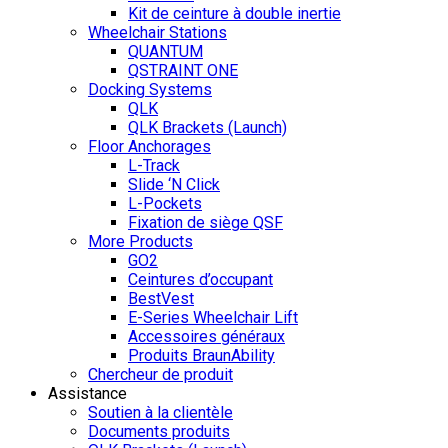
Kit de ceinture à double inertie
Wheelchair Stations
QUANTUM
QSTRAINT ONE
Docking Systems
QLK
QLK Brackets (Launch)
Floor Anchorages
L-Track
Slide ‘N Click
L-Pockets
Fixation de siège QSF
More Products
GO2
Ceintures d’occupant
BestVest
E-Series Wheelchair Lift
Accessoires généraux
Produits BraunAbility
Chercheur de produit
Assistance
Soutien à la clientèle
Documents produits