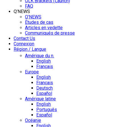
QLK Brackets (Launch)
FAQ
Q’NEWS
Q’NEWS
Études de cas
Articles en vedette
Communiqués de presse
Contact Us
Connexion
Région / Langue
Amérique du n.
English
Français
Europe
English
Français
Deutsch
Español
Amérique latine
English
Português
Español
Océanie
English