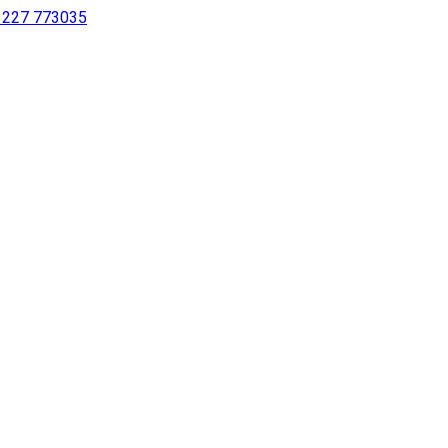
 1227 773035
sur notre site à l’aide d’un lecteur d’écran ou pour les personne