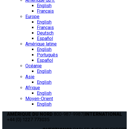
Amérique du n.
English
Français
Europe
English
Français
Deutsch
Español
Amérique latine
English
Português
Español
Océanie
English
Asie
English
Afrique
English
Moyen-Orient
English
AMÉRIQUE DU NORD
800-987-9987
|
INTERNATIONAL
+44 (0) 1227 773035