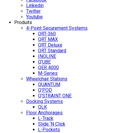
Linkedin
Twitter
Youtube
Produits
4-Point Securement Systems
QRT-360
QRT MAX
QRT Deluxe
QRT Standard
INQLINE
Q’UBE
QER 4000
M-Series
Wheelchair Stations
QUANTUM
Q’POD
Q’STRAINT ONE
Docking Systems
QLK
Floor Anchorages
L-Track
Slide ‘N Click
L-Pockets