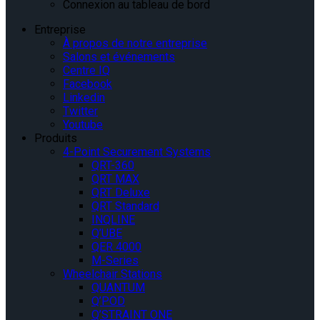
Connexion au tableau de bord
Entreprise
À propos de notre entreprise
Salons et événements
Centre IQ
Facebook
Linkedin
Twitter
Youtube
Produits
4-Point Securement Systems
QRT-360
QRT MAX
QRT Deluxe
QRT Standard
INQLINE
Q’UBE
QER 4000
M-Series
Wheelchair Stations
QUANTUM
Q’POD
Q’STRAINT ONE