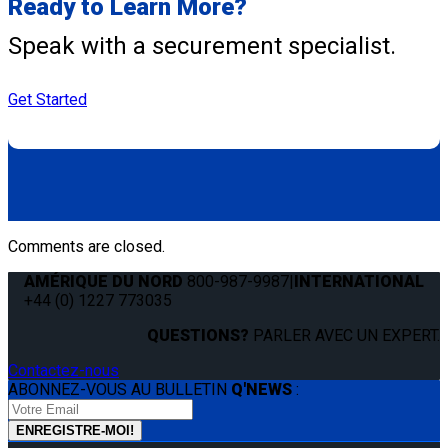
Ready to Learn More?
Speak with a securement specialist.
Get Started
Comments are closed.
AMÉRIQUE DU NORD
800-987-9987
|
INTERNATIONAL
+44 (0) 1227 773035
QUESTIONS?
PARLER AVEC UN EXPERT.
Contactez-nous
ABONNEZ-VOUS AU BULLETIN
Q'NEWS
: