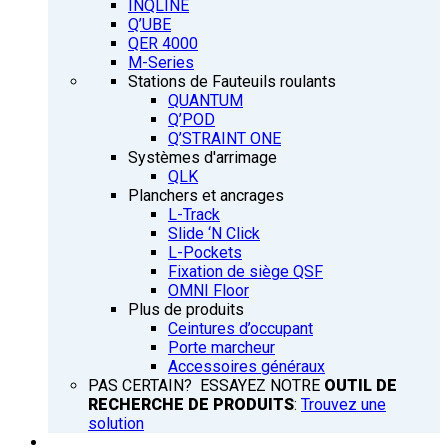
INQLINE
Q’UBE
QER 4000
M-Series
Stations de Fauteuils roulants
QUANTUM
Q’POD
Q’STRAINT ONE
Systèmes d'arrimage
QLK
Planchers et ancrages
L-Track
Slide ‘N Click
L-Pockets
Fixation de siège QSF
OMNI Floor
Plus de produits
Ceintures d’occupant
Porte marcheur
Accessoires généraux
PAS CERTAIN? ESSAYEZ NOTRE
OUTIL DE
RECHERCHE DE PRODUITS
:
Trouvez une
solution
FORMATION