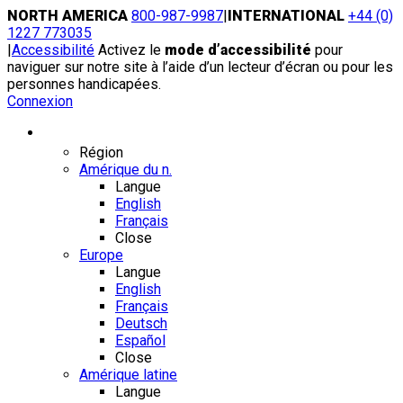
Skip
NORTH AMERICA
800-987-9987
|
INTERNATIONAL
+44 (0)
to
1227 773035
content
|
Accessibilité
Activez le
mode d’accessibilité
pour
naviguer sur notre site à l’aide d’un lecteur d’écran ou pour les
personnes handicapées.
Connexion
Région / Langue
Région
Amérique du n.
Langue
English
Français
Close
Europe
Langue
English
Français
Deutsch
Español
Close
Amérique latine
Langue