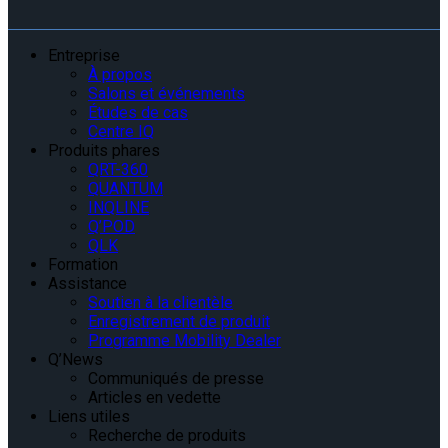
Entreprise
À propos
Salons et événements
Études de cas
Centre IQ
Produits phares
QRT-360
QUANTUM
INQLINE
Q’POD
QLK
Formation
Assistance
Soutien à la clientèle
Enregistrement de produit
Programme Mobility Dealer
Q’News
Communiqués de presse
Articles en vedette
Liens utiles
Recherche de produits