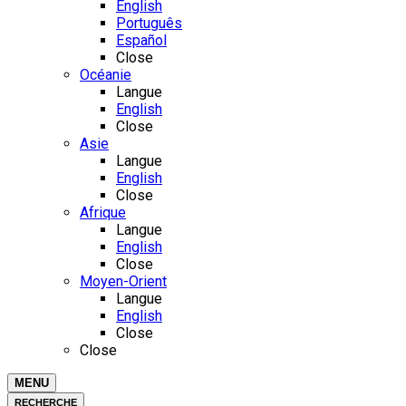
English
Português
Español
Close
Océanie
Langue
English
Close
Asie
Langue
English
Close
Afrique
Langue
English
Close
Moyen-Orient
Langue
English
Close
Close
MENU
RECHERCHE