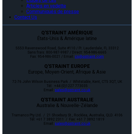
Études de cas
Articles en vedette
Communiqués de presse
Contact Us
Q'STRAINT AMÉRIQUE
États-Unis & Amérique latine
5553 Ravenswood Road, Suite #110 / Ft. Lauderdale, FL 33312
Sans frais: 800-987-9987 / Direct: 954-986-6665
Fax: 954-986-0021 / Email:
cs@qstraint.com
Q'STRAINT EUROPE
Europe, Moyen-Orient, Afrique & Asie
72-76 John Wilson Business Park / Whitstable, Kent, CT5 3QT, UK
Tél: +44 (0)1227 773035
Email:
sales@qstraint.co.uk
Q'STRAINT AUSTRALIE
Australie & Nouvelle-Zélande
Tramanco Pty Ltd. / 21 Shoebury St., Rocklea, Australia, QLD. 4106
Tél: +61 7 3892 2311 / Fax: +61 7 3892 1819
Email:
sales@qstraint.co.uk