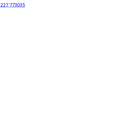
 1227 773035
sur notre site à l’aide d’un lecteur d’écran ou pour les personne