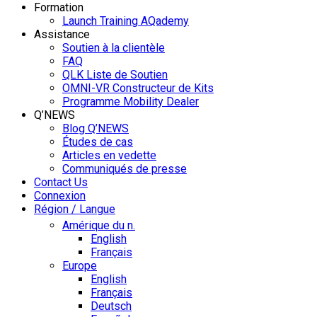
Formation
Launch Training AQademy
Assistance
Soutien à la clientèle
FAQ
QLK Liste de Soutien
OMNI-VR Constructeur de Kits
Programme Mobility Dealer
Q’NEWS
Blog Q’NEWS
Études de cas
Articles en vedette
Communiqués de presse
Contact Us
Connexion
Région / Langue
Amérique du n.
English
Français
Europe
English
Français
Deutsch