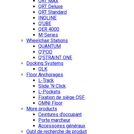
QRT MAX
QRT Deluxe
QRT Standard
INQLINE
Q’UBE
QER 4000
M-Series
Wheelchair Stations
QUANTUM
Q’POD
Q’STRAINT ONE
Docking Systems
QLK
Floor Anchorages
L-Track
Slide ‘N Click
L-Pockets
Fixation de siège QSF
OMNI Floor
More products
Ceintures d’occupant
Porte marcheur
Accessoires généraux
Outil de recherche de produit