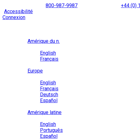
Skip
NORTH AMERICA
800-987-9987
|
INTERNATIONAL
+44 (0)
to
|
Accessibilité
Activez le
mode d’accessibilité
pour naviguer 
content
Connexion
Région / Langue
Région
Amérique du n.
Langue
English
Français
Close
Europe
Langue
English
Français
Deutsch
Español
Close
Amérique latine
Langue
English
Português
Español