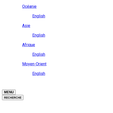
Close
Océanie
Langue
English
Close
Asie
Langue
English
Close
Afrique
Langue
English
Close
Moyen-Orient
Langue
English
Close
Close
MENU
RECHERCHE