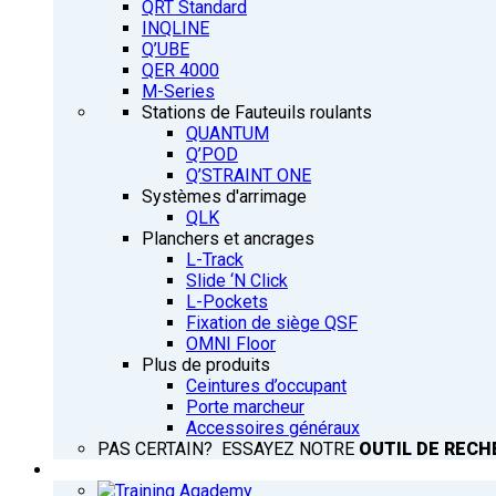
QRT Standard
INQLINE
Q’UBE
QER 4000
M-Series
Stations de Fauteuils roulants
QUANTUM
Q’POD
Q’STRAINT ONE
Systèmes d'arrimage
QLK
Planchers et ancrages
L-Track
Slide ‘N Click
L-Pockets
Fixation de siège QSF
OMNI Floor
Plus de produits
Ceintures d’occupant
Porte marcheur
Accessoires généraux
PAS CERTAIN? ESSAYEZ NOTRE
OUTIL DE RECH
FORMATION