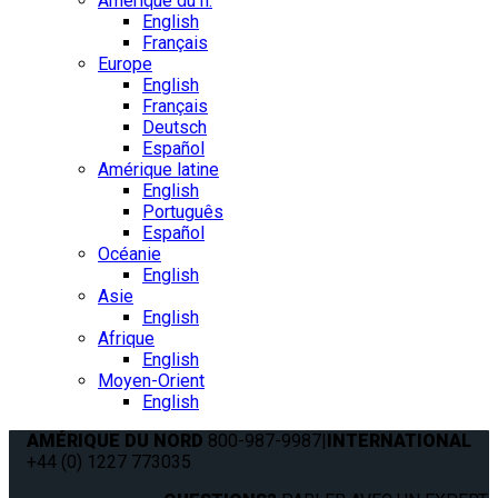
Amérique du n.
English
Français
Europe
English
Français
Deutsch
Español
Amérique latine
English
Português
Español
Océanie
English
Asie
English
Afrique
English
Moyen-Orient
English
AMÉRIQUE DU NORD
800-987-9987
|
INTERNATIONAL
+44 (0) 1227 773035