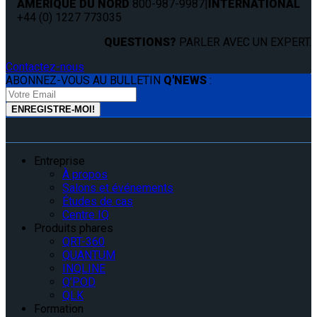
AMÉRIQUE DU NORD
800-987-9987
|
INTERNATIONAL
+44 (0) 1227 773035
QUESTIONS?
PARLER AVEC UN EXPERT.
Contactez-nous
ABONNEZ-VOUS AU BULLETIN
Q'NEWS
:
Entreprise
À propos
Salons et événements
Études de cas
Centre IQ
Produits phares
QRT-360
QUANTUM
INQLINE
Q’POD
QLK
Formation