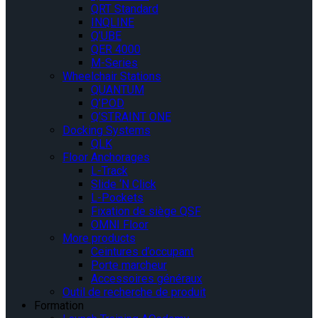
QRT Standard
INQLINE
Q’UBE
QER 4000
M-Series
Wheelchair Stations
QUANTUM
Q’POD
Q’STRAINT ONE
Docking Systems
QLK
Floor Anchorages
L-Track
Slide ‘N Click
L-Pockets
Fixation de siège QSF
OMNI Floor
More products
Ceintures d’occupant
Porte marcheur
Accessoires généraux
Outil de recherche de produit
Formation