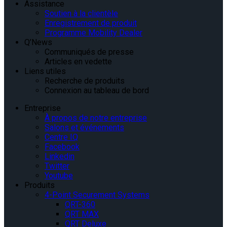
Assistance
Soutien à la clientèle
Enregistrement de produit
Programme Mobility Dealer
Q’News
Communiqués de presse
Articles en vedette
Liens utiles
Recherche de produits
Connexion au tableau de bord
Entreprise
À propos de notre entreprise
Salons et événements
Centre IQ
Facebook
Linkedin
Twitter
Youtube
Produits
4-Point Securement Systems
QRT-360
QRT MAX
QRT Deluxe