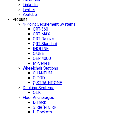
Linkedin
Twitter
Youtube
Produits
4-Point Securement Systems
QRT-360
QRT MAX
QRT Deluxe
QRT Standard
INQLINE
Q’UBE
QER 4000
M-Series
Wheelchair Stations
QUANTUM
Q’POD
Q’STRAINT ONE
Docking Systems
QLK
Floor Anchorages
L-Track
Slide ‘N Click
L-Pockets