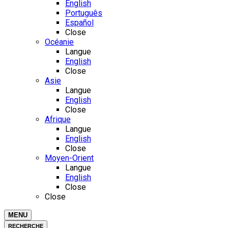
English
Português
Español
Close
Océanie
Langue
English
Close
Asie
Langue
English
Close
Afrique
Langue
English
Close
Moyen-Orient
Langue
English
Close
Close
MENU
RECHERCHE