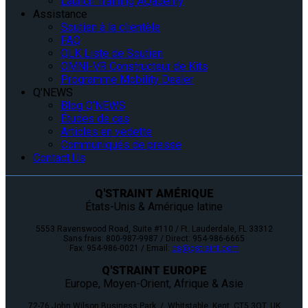
Launch Training AQademy
Assistance
Soutien à la clientèle
FAQ
QLK Liste de Soutien
OMNI-VR Constructeur de Kits
Programme Mobility Dealer
Q’NEWS
Blog Q’NEWS
Études de cas
Articles en vedette
Communiqués de presse
Contact Us
Q'STRAINT AMÉRIQUE
États-Unis & Amérique latine
5553 Ravenswood Road, Suite #110 / Ft. Lauderdale, FL 33312
Sans frais: 800-987-9987 / Direct: 954-986-6665
Fax: 954-986-0021 / Email:
cs@qstraint.com
Q'STRAINT EUROPE
Europe, Moyen-Orient, Afrique & Asie
72-76 John Wilson Business Park / Whitstable, Kent, CT5 3QT, UK