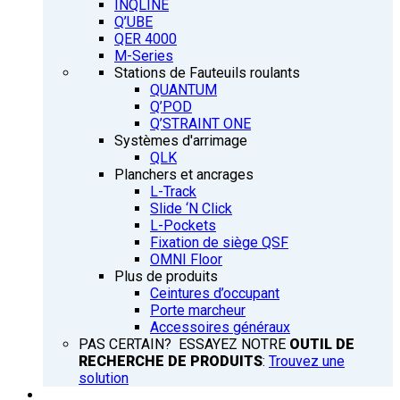
INQLINE
Q’UBE
QER 4000
M-Series
Stations de Fauteuils roulants
QUANTUM
Q’POD
Q’STRAINT ONE
Systèmes d'arrimage
QLK
Planchers et ancrages
L-Track
Slide ‘N Click
L-Pockets
Fixation de siège QSF
OMNI Floor
Plus de produits
Ceintures d’occupant
Porte marcheur
Accessoires généraux
PAS CERTAIN? ESSAYEZ NOTRE
OUTIL DE
RECHERCHE DE PRODUITS
:
Trouvez une
solution
FORMATION