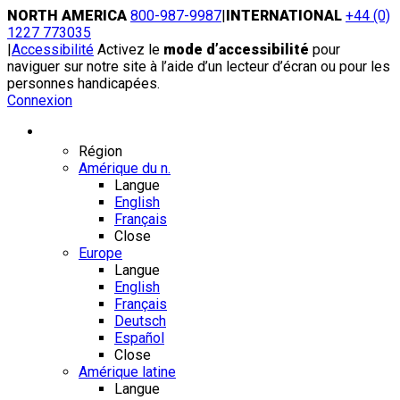
Skip
NORTH AMERICA
800-987-9987
|
INTERNATIONAL
+44 (0)
to
1227 773035
content
|
Accessibilité
Activez le
mode d’accessibilité
pour
naviguer sur notre site à l’aide d’un lecteur d’écran ou pour les
personnes handicapées.
Connexion
Région / Langue
Région
Amérique du n.
Langue
English
Français
Close
Europe
Langue
English
Français
Deutsch
Español
Close
Amérique latine
Langue