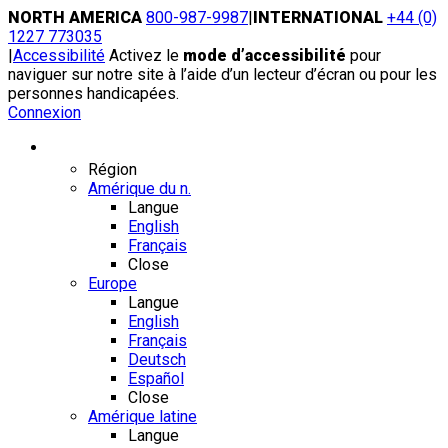
Skip
NORTH AMERICA
800-987-9987
|
INTERNATIONAL
+44 (0)
to
1227 773035
content
|
Accessibilité
Activez le
mode d’accessibilité
pour
naviguer sur notre site à l’aide d’un lecteur d’écran ou pour les
personnes handicapées.
Connexion
Région / Langue
Région
Amérique du n.
Langue
English
Français
Close
Europe
Langue
English
Français
Deutsch
Español
Close
Amérique latine
Langue