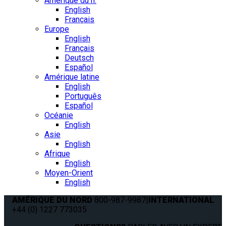
Amérique du n.
English
Français
Europe
English
Français
Deutsch
Español
Amérique latine
English
Português
Español
Océanie
English
Asie
English
Afrique
English
Moyen-Orient
English
AMÉRIQUE DU NORD
800-987-9987
|
INTERNATIONAL
+44 (0) 1227 773035