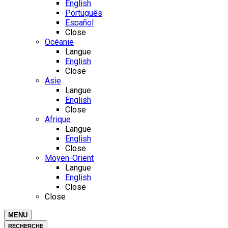
English
Português
Español
Close
Océanie
Langue
English
Close
Asie
Langue
English
Close
Afrique
Langue
English
Close
Moyen-Orient
Langue
English
Close
Close
MENU
RECHERCHE