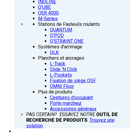
INQLINE
Q’UBE
QER 4000
M-Series
Stations de Fauteuils roulants
QUANTUM
Q’POD
Q’STRAINT ONE
Systèmes d'arrimage
QLK
Planchers et ancrages
L-Track
Slide ‘N Click
L-Pockets
Fixation de siège QSF
OMNI Floor
Plus de produits
Ceintures d’occupant
Porte marcheur
Accessoires généraux
PAS CERTAIN? ESSAYEZ NOTRE
OUTIL DE
RECHERCHE DE PRODUITS
:
Trouvez une
solution
FORMATION