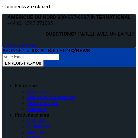
Comments are closed.
AMÉRIQUE DU NORD
800-987-9987
|
INTERNATIONAL
+44 (0) 1227 773035
QUESTIONS?
PARLER AVEC UN EXPERT.
Contactez-nous
ABONNEZ-VOUS AU BULLETIN
Q'NEWS
:
Entreprise
À propos
Salons et événements
Études de cas
Centre IQ
Produits phares
QRT-360
QUANTUM
INQLINE