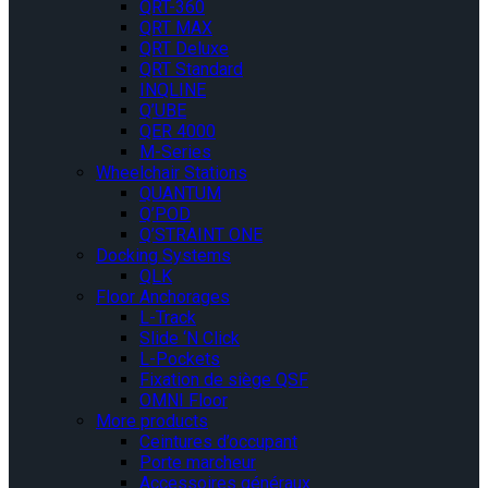
QRT-360
QRT MAX
QRT Deluxe
QRT Standard
INQLINE
Q’UBE
QER 4000
M-Series
Wheelchair Stations
QUANTUM
Q’POD
Q’STRAINT ONE
Docking Systems
QLK
Floor Anchorages
L-Track
Slide ‘N Click
L-Pockets
Fixation de siège QSF
OMNI Floor
More products
Ceintures d’occupant
Porte marcheur
Accessoires généraux