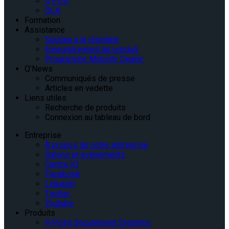
Q’POD
QLK
Formation
Assistance
Soutien à la clientèle
Enregistrement de produit
Programme Mobility Dealer
Q’News
Communiqués de presse
Articles en vedette
Liens utiles
Recherche de produits
Connexion au tableau de bord
Entreprise
À propos de notre entreprise
Salons et événements
Centre IQ
Facebook
Linkedin
Twitter
Youtube
Produits
4-Point Securement Systems