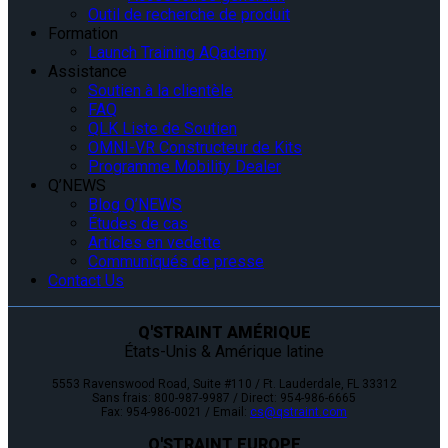
Outil de recherche de produit
Formation
Launch Training AQademy
Assistance
Soutien à la clientèle
FAQ
QLK Liste de Soutien
OMNI-VR Constructeur de Kits
Programme Mobility Dealer
Q’NEWS
Blog Q’NEWS
Études de cas
Articles en vedette
Communiqués de presse
Contact Us
Q'STRAINT AMÉRIQUE
États-Unis & Amérique latine
5553 Ravenswood Road, Suite #110 / Ft. Lauderdale, FL 33312
Sans frais: 800-987-9987 / Direct: 954-986-6665
Fax: 954-986-0021 / Email:
cs@qstraint.com
Q'STRAINT EUROPE