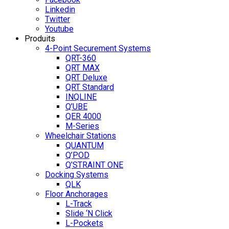
Linkedin
Twitter
Youtube
Produits
4-Point Securement Systems
QRT-360
QRT MAX
QRT Deluxe
QRT Standard
INQLINE
Q’UBE
QER 4000
M-Series
Wheelchair Stations
QUANTUM
Q’POD
Q’STRAINT ONE
Docking Systems
QLK
Floor Anchorages
L-Track
Slide ‘N Click
L-Pockets