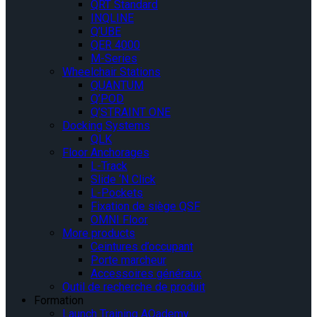
QRT Standard
INQLINE
Q’UBE
QER 4000
M-Series
Wheelchair Stations
QUANTUM
Q’POD
Q’STRAINT ONE
Docking Systems
QLK
Floor Anchorages
L-Track
Slide ‘N Click
L-Pockets
Fixation de siège QSF
OMNI Floor
More products
Ceintures d’occupant
Porte marcheur
Accessoires généraux
Outil de recherche de produit
Formation
Launch Training AQademy