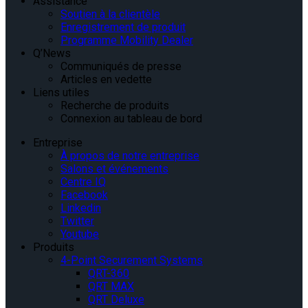
Assistance
Soutien à la clientèle
Enregistrement de produit
Programme Mobility Dealer
Q’News
Communiqués de presse
Articles en vedette
Liens utiles
Recherche de produits
Connexion au tableau de bord
Entreprise
À propos de notre entreprise
Salons et événements
Centre IQ
Facebook
Linkedin
Twitter
Youtube
Produits
4-Point Securement Systems
QRT-360
QRT MAX
QRT Deluxe