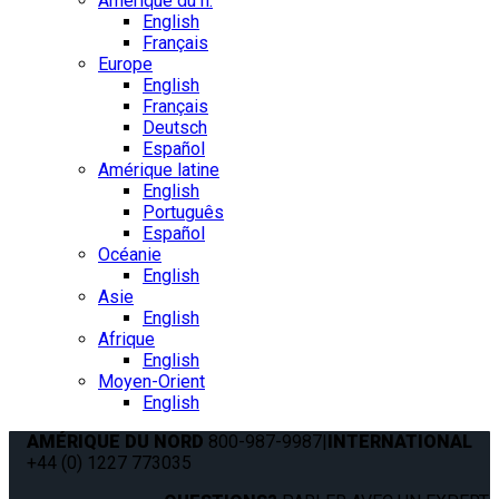
Amérique du n.
English
Français
Europe
English
Français
Deutsch
Español
Amérique latine
English
Português
Español
Océanie
English
Asie
English
Afrique
English
Moyen-Orient
English
AMÉRIQUE DU NORD
800-987-9987
|
INTERNATIONAL
+44 (0) 1227 773035