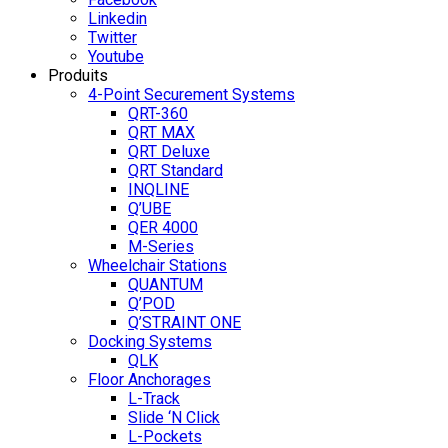
Linkedin
Twitter
Youtube
Produits
4-Point Securement Systems
QRT-360
QRT MAX
QRT Deluxe
QRT Standard
INQLINE
Q’UBE
QER 4000
M-Series
Wheelchair Stations
QUANTUM
Q’POD
Q’STRAINT ONE
Docking Systems
QLK
Floor Anchorages
L-Track
Slide ‘N Click
L-Pockets