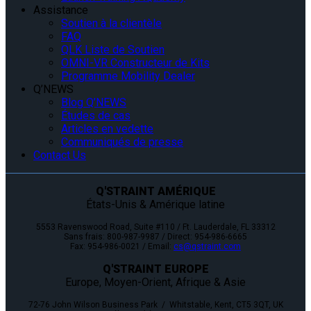
Assistance
Soutien à la clientèle
FAQ
QLK Liste de Soutien
OMNI-VR Constructeur de Kits
Programme Mobility Dealer
Q’NEWS
Blog Q’NEWS
Études de cas
Articles en vedette
Communiqués de presse
Contact Us
Q'STRAINT AMÉRIQUE
États-Unis & Amérique latine
5553 Ravenswood Road, Suite #110 / Ft. Lauderdale, FL 33312
Sans frais: 800-987-9987 / Direct: 954-986-6665
Fax: 954-986-0021 / Email:
cs@qstraint.com
Q'STRAINT EUROPE
Europe, Moyen-Orient, Afrique & Asie
72-76 John Wilson Business Park / Whitstable, Kent, CT5 3QT, UK