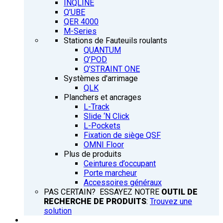
INQLINE
Q’UBE
QER 4000
M-Series
Stations de Fauteuils roulants
QUANTUM
Q’POD
Q’STRAINT ONE
Systèmes d'arrimage
QLK
Planchers et ancrages
L-Track
Slide ‘N Click
L-Pockets
Fixation de siège QSF
OMNI Floor
Plus de produits
Ceintures d’occupant
Porte marcheur
Accessoires généraux
PAS CERTAIN? ESSAYEZ NOTRE
OUTIL DE
RECHERCHE DE PRODUITS
:
Trouvez une
solution
FORMATION