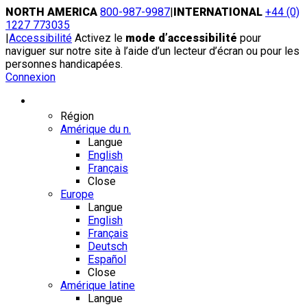
Skip
NORTH AMERICA
800-987-9987
|
INTERNATIONAL
+44 (0)
to
1227 773035
content
|
Accessibilité
Activez le
mode d’accessibilité
pour
naviguer sur notre site à l’aide d’un lecteur d’écran ou pour les
personnes handicapées.
Connexion
Région / Langue
Région
Amérique du n.
Langue
English
Français
Close
Europe
Langue
English
Français
Deutsch
Español
Close
Amérique latine
Langue