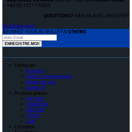
+44 (0) 1227 773035
QUESTIONS?
PARLER AVEC UN EXPERT.
Contactez-nous
ABONNEZ-VOUS AU BULLETIN
Q'NEWS
:
Entreprise
À propos
Salons et événements
Études de cas
Centre IQ
Produits phares
QRT-360
QUANTUM
INQLINE
Q’POD
QLK
Formation