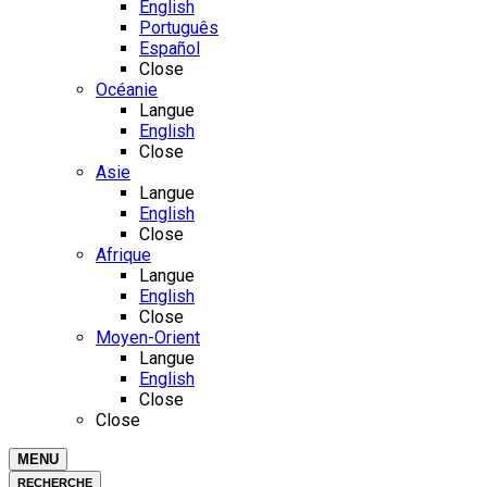
English
Português
Español
Close
Océanie
Langue
English
Close
Asie
Langue
English
Close
Afrique
Langue
English
Close
Moyen-Orient
Langue
English
Close
Close
MENU
RECHERCHE