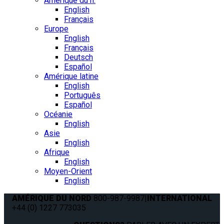
Amérique du n.
English
Français
Europe
English
Français
Deutsch
Español
Amérique latine
English
Português
Español
Océanie
English
Asie
English
Afrique
English
Moyen-Orient
English
AMÉRIQUE DU NORD
800-987-9987
|
INTERNATIONAL
+44 (0) 1227 773035