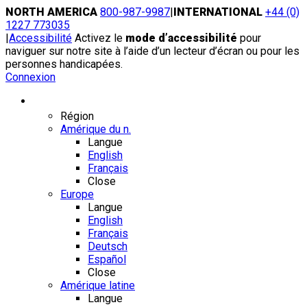
Skip
NORTH AMERICA
800-987-9987
|
INTERNATIONAL
+44 (0)
to
1227 773035
content
|
Accessibilité
Activez le
mode d’accessibilité
pour
naviguer sur notre site à l’aide d’un lecteur d’écran ou pour les
personnes handicapées.
Connexion
Région / Langue
Région
Amérique du n.
Langue
English
Français
Close
Europe
Langue
English
Français
Deutsch
Español
Close
Amérique latine
Langue