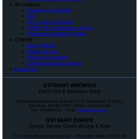
Assistance
Soutien à la clientèle
FAQ
QLK Liste de Soutien
OMNI-VR Constructeur de Kits
Programme Mobility Dealer
Q’NEWS
Blog Q’NEWS
Études de cas
Articles en vedette
Communiqués de presse
Contact Us
Q'STRAINT AMÉRIQUE
États-Unis & Amérique latine
5553 Ravenswood Road, Suite #110 / Ft. Lauderdale, FL 33312
Sans frais: 800-987-9987 / Direct: 954-986-6665
Fax: 954-986-0021 / Email:
cs@qstraint.com
Q'STRAINT EUROPE
Europe, Moyen-Orient, Afrique & Asie
72-76 John Wilson Business Park / Whitstable, Kent, CT5 3QT, UK