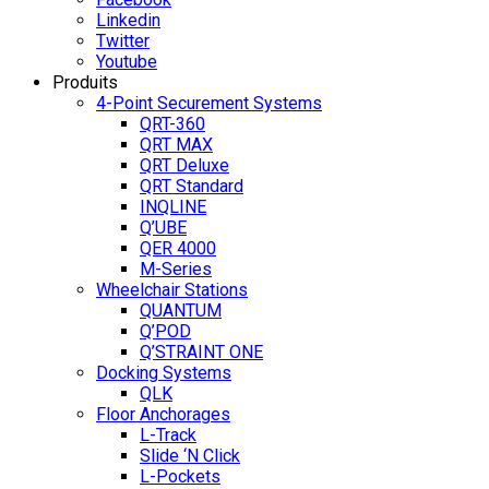
Linkedin
Twitter
Youtube
Produits
4-Point Securement Systems
QRT-360
QRT MAX
QRT Deluxe
QRT Standard
INQLINE
Q’UBE
QER 4000
M-Series
Wheelchair Stations
QUANTUM
Q’POD
Q’STRAINT ONE
Docking Systems
QLK
Floor Anchorages
L-Track
Slide ‘N Click
L-Pockets