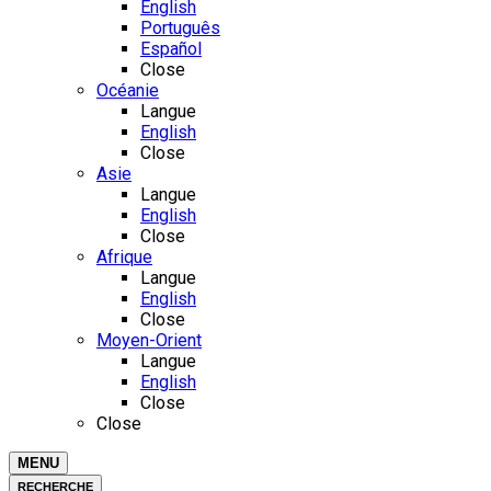
English
Português
Español
Close
Océanie
Langue
English
Close
Asie
Langue
English
Close
Afrique
Langue
English
Close
Moyen-Orient
Langue
English
Close
Close
MENU
RECHERCHE