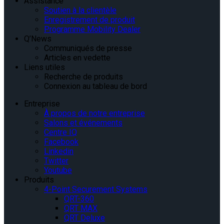
Assistance
Soutien à la clientèle
Enregistrement de produit
Programme Mobility Dealer
Q’News
Communiqués de presse
Articles en vedette
Liens utiles
Recherche de produits
Connexion au tableau de bord
Entreprise
À propos de notre entreprise
Salons et événements
Centre IQ
Facebook
Linkedin
Twitter
Youtube
Produits
4-Point Securement Systems
QRT-360
QRT MAX
QRT Deluxe