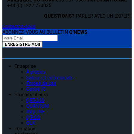
+44 (0) 1227 773035
QUESTIONS?
PARLER AVEC UN EXPERT.
Contactez-nous
ABONNEZ-VOUS AU BULLETIN
Q'NEWS
:
Entreprise
À propos
Salons et événements
Études de cas
Centre IQ
Produits phares
QRT-360
QUANTUM
INQLINE
Q’POD
QLK
Formation