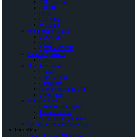
QRT Standard
INQLINE
Q’UBE
QER 4000
M-Series
Wheelchair Stations
QUANTUM
Q’POD
Q’STRAINT ONE
Docking Systems
QLK
Floor Anchorages
L-Track
Slide ‘N Click
L-Pockets
Fixation de siège QSF
OMNI Floor
More products
Ceintures d’occupant
Porte marcheur
Accessoires généraux
Outil de recherche de produit
Formation
Launch Training AQademy