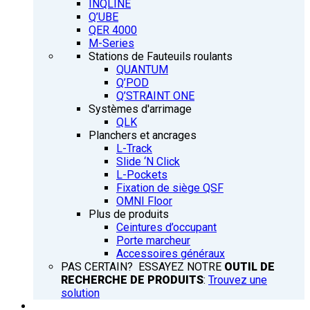
INQLINE
Q’UBE
QER 4000
M-Series
Stations de Fauteuils roulants
QUANTUM
Q’POD
Q’STRAINT ONE
Systèmes d'arrimage
QLK
Planchers et ancrages
L-Track
Slide ‘N Click
L-Pockets
Fixation de siège QSF
OMNI Floor
Plus de produits
Ceintures d’occupant
Porte marcheur
Accessoires généraux
PAS CERTAIN? ESSAYEZ NOTRE
OUTIL DE
RECHERCHE DE PRODUITS
:
Trouvez une
solution
FORMATION