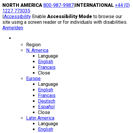
Skip
NORTH AMERICA
800-987-9987
|
INTERNATIONAL
+44 (0)
to
1227 773035
content
|
Accessibility
Enable
Accessibility Mode
to browse our
site using a screen reader or for individuals with disabilities.
Anmelden
Region / Language
Region
N. America
Language
English
Français
Close
Europe
Language
English
Français
Deutsch
Español
Close
Latin America
Language
English