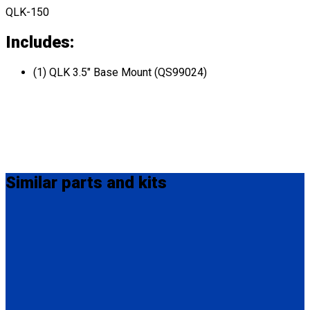
QLK-150
Includes:
(1) QLK 3.5" Base Mount (QS99024)
Similar
parts and kits
QC04057
QLK 3/16" Base Mount (Shim)
(1) QLK 3/16" Base Mount (Shim) (QC04057)