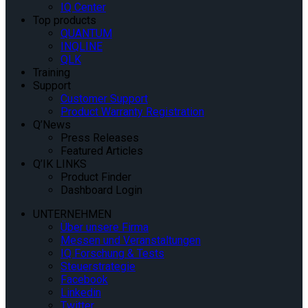
IQ Center
Top products
QUANTUM
INQLINE
QLK
Training
Support
Customer Support
Product Warranty Registration
Q’News
Press Releases
Featured Articles
Q’IK LINKS
Product Finder
Dashboard Login
UNTERNEHMEN
Über unsere Firma
Messen und Veranstaltungen
IQ Forschung & Tests
Steuerstrategie
Facebook
Linkedin
Twitter