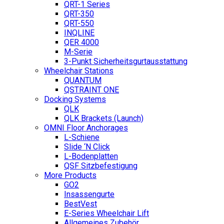
QRT-1 Series
QRT-350
QRT-550
INQLINE
QER 4000
M-Serie
3-Punkt Sicherheitsgurtausstattung
Wheelchair Stations
QUANTUM
QSTRAINT ONE
Docking Systems
QLK
QLK Brackets (Launch)
OMNI Floor Anchorages
L-Schiene
Slide ‘N Click
L-Bodenplatten
QSF Sitzbefestigung
More Products
GO2
Insassengurte
BestVest
E-Series Wheelchair Lift
Allgemeines Zubehör