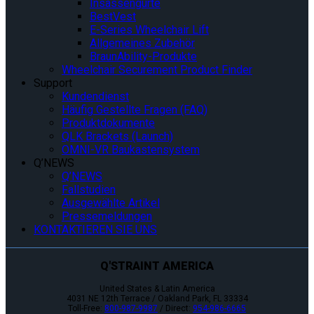
Insassengurte
BestVest
E-Series Wheelchair Lift
Allgemeines Zubehör
BraunAbility-Produkte
Wheelchair Securement Product Finder
Support
Kundendienst
Häufig Gestellte Fragen (FAQ)
Produktdokumente
QLK Brackets (Launch)
OMNI-VR Baukastensystem
Q’NEWS
Q’NEWS
Fallstudien
Ausgewählte Artikel
Pressemeldungen
KONTAKTIEREN SIE UNS
Q'STRAINT AMERICA
United States & Latin America
4031 NE 12th Terrace / Oakland Park, FL 33334
Toll-Free:
800-987-9987
/ Direct:
954-986-6665