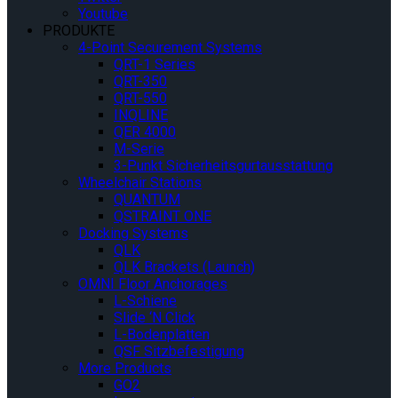
Youtube
PRODUKTE
4-Point Securement Systems
QRT-1 Series
QRT-350
QRT-550
INQLINE
QER 4000
M-Serie
3-Punkt Sicherheitsgurtausstattung
Wheelchair Stations
QUANTUM
QSTRAINT ONE
Docking Systems
QLK
QLK Brackets (Launch)
OMNI Floor Anchorages
L-Schiene
Slide ‘N Click
L-Bodenplatten
QSF Sitzbefestigung
More Products
GO2