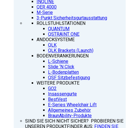
INQLINE
QER 4000
M-Serie
3-Punkt Sicherheitsgurtausstattung
ROLLSTUHLSTATIONEN
QUANTUM
QSTRAINT ONE
ANDOCKSYSTEME
QLK
QLK Brackets (Launch)
BODENVERANKERUNGEN
L-Schiene
Slide ‘N Click
L-Bodenplatten
QSF Sitzbefestigung
WEITERE PRODUKTE
GO2
Insassengurte
BestVest
E-Series Wheelchair Lift
Allgemeines Zubehör
BraunAbility-Produkte
SIND SIE SICH NICHT SICHER? PROBIEREN SIE
UNSEREN PRODUKTFINDER AUS:
FINDEN SIE