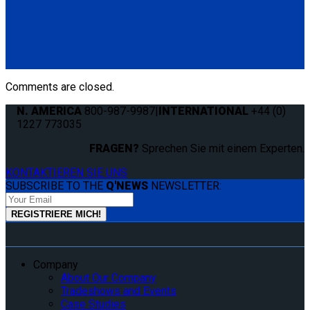
QS99020
QLK 1.5" Base Mount
(1) QLK 1.5" Base Mount (QS99020)
Comments are closed.
N. AMERICA
800-987-9987
|
INTERNATIONAL
+44 (0)
1227 773035
FRAGEN?
Sprechen Sie mit einem Experten.
KONTAKTIEREN SIE UNS
SUBSCRIBE TO THE
Q'NEWS
NEWSLETTER:
Company
About Our Company
Tradeshows and Events
Case Studies