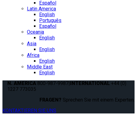
Español
Latin America
English
Português
Español
Oceania
English
Asia
English
Africa
English
Middle East
English
N. AMERICA
800-987-9987
|
INTERNATIONAL
+44 (0)
1227 773035
FRAGEN?
Sprechen Sie mit einem Experten.
KONTAKTIEREN SIE UNS