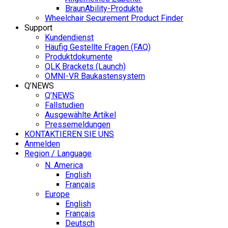
BraunAbility-Produkte
Wheelchair Securement Product Finder
Support
Kundendienst
Häufig Gestellte Fragen (FAQ)
Produktdokumente
QLK Brackets (Launch)
OMNI-VR Baukastensystem
Q’NEWS
Q’NEWS
Fallstudien
Ausgewählte Artikel
Pressemeldungen
KONTAKTIEREN SIE UNS
Anmelden
Region / Language
N. America
English
Français
Europe
English
Français
Deutsch