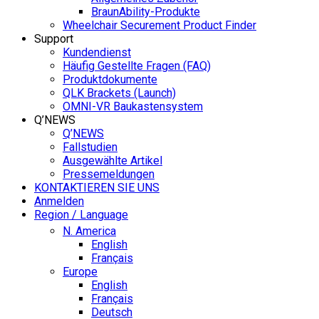
BraunAbility-Produkte
Wheelchair Securement Product Finder
Support
Kundendienst
Häufig Gestellte Fragen (FAQ)
Produktdokumente
QLK Brackets (Launch)
OMNI-VR Baukastensystem
Q’NEWS
Q’NEWS
Fallstudien
Ausgewählte Artikel
Pressemeldungen
KONTAKTIEREN SIE UNS
Anmelden
Region / Language
N. America
English
Français
Europe
English
Français
Deutsch