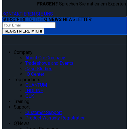
FRAGEN?
Sprechen Sie mit einem Experten.
KONTAKTIEREN SIE UNS
SUBSCRIBE TO THE
Q'NEWS
NEWSLETTER:
Company
About Our Company
Tradeshows and Events
Case Studies
IQ Center
Top products
QUANTUM
INQLINE
QLK
Training
Support
Customer Support
Product Warranty Registration
Q’News
Press Releases