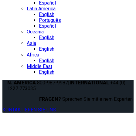
Español
Latin America
English
Português
Español
Oceania
English
Asia
English
Africa
English
Middle East
English
N. AMERICA
800-987-9987
|
INTERNATIONAL
+44 (0)
1227 773035
FRAGEN?
Sprechen Sie mit einem Experten.
KONTAKTIEREN SIE UNS