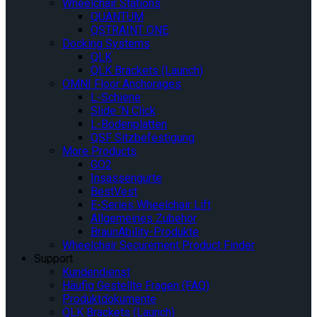
Wheelchair Stations
QUANTUM
QSTRAINT ONE
Docking Systems
QLK
QLK Brackets (Launch)
OMNI Floor Anchorages
L-Schiene
Slide ‘N Click
L-Bodenplatten
QSF Sitzbefestigung
More Products
GO2
Insassengurte
BestVest
E-Series Wheelchair Lift
Allgemeines Zubehör
BraunAbility-Produkte
Wheelchair Securement Product Finder
Support
Kundendienst
Häufig Gestellte Fragen (FAQ)
Produktdokumente
QLK Brackets (Launch)