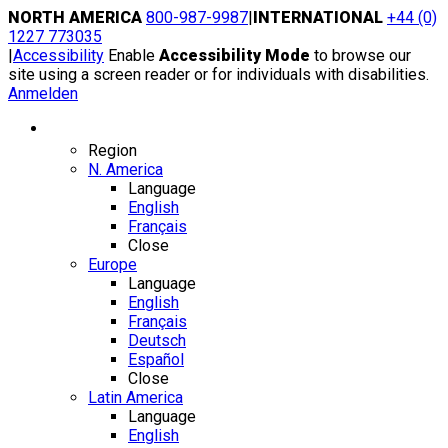
Skip
NORTH AMERICA
800-987-9987
|
INTERNATIONAL
+44 (0)
to
1227 773035
content
|
Accessibility
Enable
Accessibility Mode
to browse our
site using a screen reader or for individuals with disabilities.
Anmelden
Region / Language
Region
N. America
Language
English
Français
Close
Europe
Language
English
Français
Deutsch
Español
Close
Latin America
Language
English