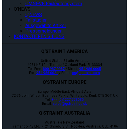
OMNI-VR Baukastensystem
Q’NEWS
Q’NEWS
Fallstudien
Ausgewählte Artikel
Pressemeldungen
KONTAKTIEREN SIE UNS
Q'STRAINT AMERICA
United States & Latin America
4031 NE 12th Terrace / Oakland Park, FL 33334
Toll-Free:
800-987-9987
/ Direct:
954-986-6665
Fax:
954-986-0021
/ Email:
cs@qstraint.com
Q'STRAINT EUROPE
Europe, Middle-East, Africa & Asia
72-76 John Wilson Business Park / Whitstable, Kent, CT5 3QT, UK
Tel:
+44 (0)1227 773035
Email:
sales@qstraint.co.uk
Q'STRAINT AUSTRALIA
Australia & New Zealand
Tramanco Pty Ltd. / 21 Shoebury St., Rocklea, Australia, QLD. 4106