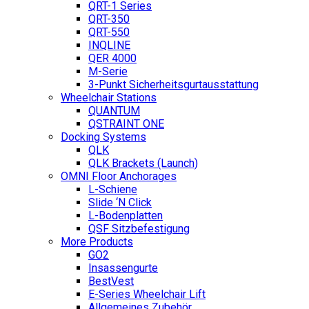
QRT-1 Series
QRT-350
QRT-550
INQLINE
QER 4000
M-Serie
3-Punkt Sicherheitsgurtausstattung
Wheelchair Stations
QUANTUM
QSTRAINT ONE
Docking Systems
QLK
QLK Brackets (Launch)
OMNI Floor Anchorages
L-Schiene
Slide ‘N Click
L-Bodenplatten
QSF Sitzbefestigung
More Products
GO2
Insassengurte
BestVest
E-Series Wheelchair Lift
Allgemeines Zubehör