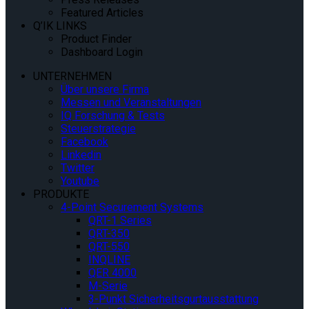
Featured Articles
Q’IK LINKS
Product Finder
Dashboard Login
UNTERNEHMEN
Über unsere Firma
Messen und Veranstaltungen
IQ Forschung & Tests
Steuerstrategie
Facebook
Linkedin
Twitter
Youtube
PRODUKTE
4-Point Securement Systems
QRT-1 Series
QRT-350
QRT-550
INQLINE
QER 4000
M-Serie
3-Punkt Sicherheitsgurtausstattung