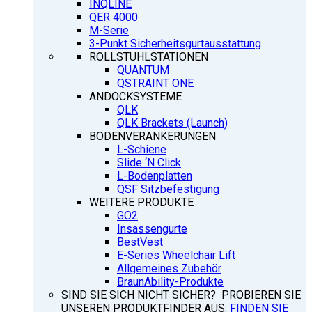
INQLINE
QER 4000
M-Serie
3-Punkt Sicherheitsgurtausstattung
ROLLSTUHLSTATIONEN
QUANTUM
QSTRAINT ONE
ANDOCKSYSTEME
QLK
QLK Brackets (Launch)
BODENVERANKERUNGEN
L-Schiene
Slide ‘N Click
L-Bodenplatten
QSF Sitzbefestigung
WEITERE PRODUKTE
GO2
Insassengurte
BestVest
E-Series Wheelchair Lift
Allgemeines Zubehör
BraunAbility-Produkte
SIND SIE SICH NICHT SICHER? PROBIEREN SIE
UNSEREN PRODUKTFINDER AUS:
FINDEN SIE