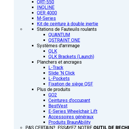
QRT-550
INQLINE
QER 4000
M-Series
Kit de ceinture à double inertie
Stations de Fauteuils roulants
QUANTUM
QSTRAINT ONE
Systèmes d'arrimage
QLK
QLK Brackets (Launch)
Planchers et ancrages
L-Track
Slide ‘N Click
L-Pockets
Fixation de siège QSF
Plus de produits
GO2
Ceintures d’occupant
BestVest
E-Series Wheelchair Lift
Accessoires généraux
Produits BraunAbility
PAS CERTAIN? ESSAYEZ NOTRE
OUTIL DE RECH