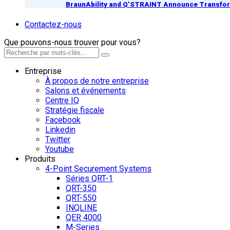
BraunAbility and Q’STRAINT Announce Transform
Contactez-nous
Que pouvons-nous trouver pour vous?
Entreprise
À propos de notre entreprise
Salons et événements
Centre IQ
Stratégie fiscale
Facebook
Linkedin
Twitter
Youtube
Produits
4-Point Securement Systems
Séries QRT-1
QRT-350
QRT-550
INQLINE
QER 4000
M-Series