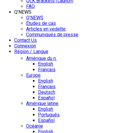
QLK Brackets (Launch)
FAQ
Q’NEWS
Q’NEWS
Études de cas
Articles en vedette
Communiqués de presse
Contact Us
Connexion
Région / Langue
Amérique du n.
English
Français
Europe
English
Français
Deutsch
Español
Amérique latine
English
Português
Español
Océanie
English