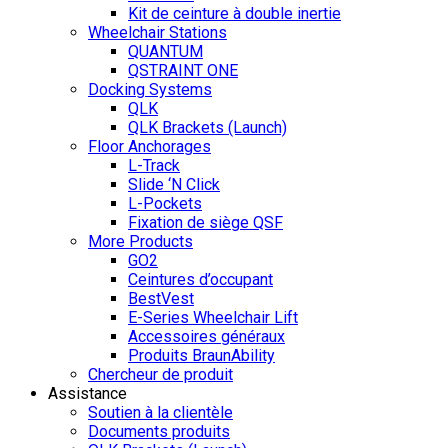
Kit de ceinture à double inertie
Wheelchair Stations
QUANTUM
QSTRAINT ONE
Docking Systems
QLK
QLK Brackets (Launch)
Floor Anchorages
L-Track
Slide ‘N Click
L-Pockets
Fixation de siège QSF
More Products
GO2
Ceintures d’occupant
BestVest
E-Series Wheelchair Lift
Accessoires généraux
Produits BraunAbility
Chercheur de produit
Assistance
Soutien à la clientèle
Documents produits