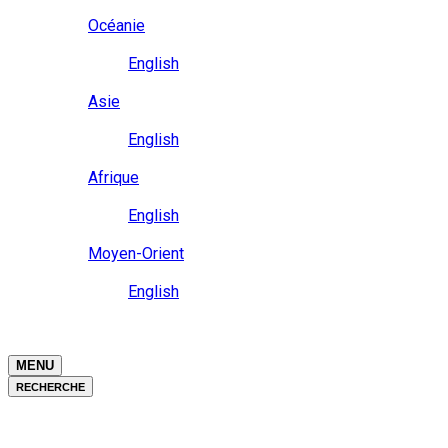
Close
Océanie
Langue
English
Close
Asie
Langue
English
Close
Afrique
Langue
English
Close
Moyen-Orient
Langue
English
Close
Close
MENU
RECHERCHE