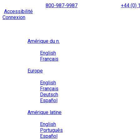
Skip
NORTH AMERICA
800-987-9987
|
INTERNATIONAL
+44 (0)
to
|
Accessibilité
Activez le
mode d’accessibilité
pour naviguer 
content
Connexion
Région / Langue
Région
Amérique du n.
Langue
English
Français
Close
Europe
Langue
English
Français
Deutsch
Español
Close
Amérique latine
Langue
English
Português
Español