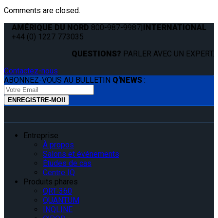
Comments are closed.
AMÉRIQUE DU NORD
800-987-9987
|
INTERNATIONAL
+44 (0) 1227 773035
QUESTIONS?
PARLER AVEC UN EXPERT.
Contactez-nous
ABONNEZ-VOUS AU BULLETIN
Q'NEWS
:
Entreprise
À propos
Salons et événements
Études de cas
Centre IQ
Produits phares
QRT-360
QUANTUM
INQLINE