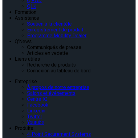
Q’POD
QLK
Formation
Assistance
Soutien à la clientèle
Enregistrement de produit
Programme Mobility Dealer
Q’News
Communiqués de presse
Articles en vedette
Liens utiles
Recherche de produits
Connexion au tableau de bord
Entreprise
À propos de notre entreprise
Salons et événements
Centre IQ
Facebook
Linkedin
Twitter
Youtube
Produits
4-Point Securement Systems