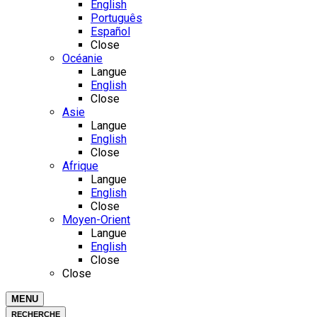
English
Português
Español
Close
Océanie
Langue
English
Close
Asie
Langue
English
Close
Afrique
Langue
English
Close
Moyen-Orient
Langue
English
Close
Close
MENU
RECHERCHE