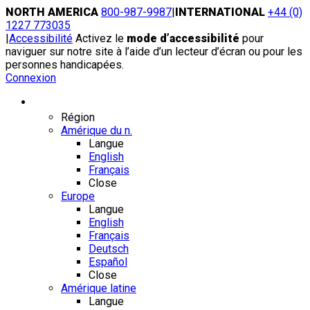
Skip
NORTH AMERICA
800-987-9987
|
INTERNATIONAL
+44 (0)
to
1227 773035
content
|
Accessibilité
Activez le
mode d’accessibilité
pour
naviguer sur notre site à l’aide d’un lecteur d’écran ou pour les
personnes handicapées.
Connexion
Région / Langue
Région
Amérique du n.
Langue
English
Français
Close
Europe
Langue
English
Français
Deutsch
Español
Close
Amérique latine
Langue