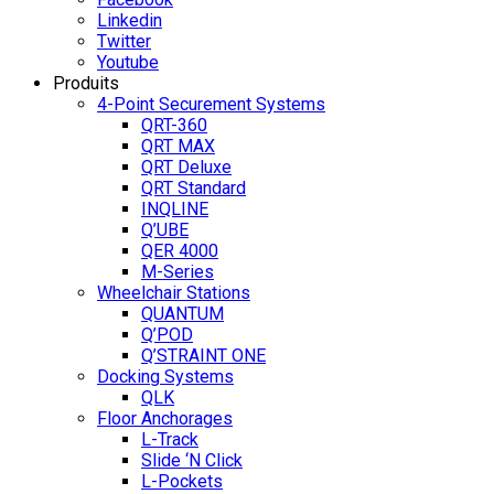
Linkedin
Twitter
Youtube
Produits
4-Point Securement Systems
QRT-360
QRT MAX
QRT Deluxe
QRT Standard
INQLINE
Q’UBE
QER 4000
M-Series
Wheelchair Stations
QUANTUM
Q’POD
Q’STRAINT ONE
Docking Systems
QLK
Floor Anchorages
L-Track
Slide ‘N Click
L-Pockets