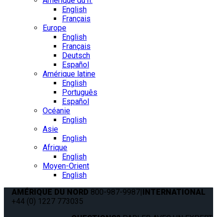
Amérique du n.
English
Français
Europe
English
Français
Deutsch
Español
Amérique latine
English
Português
Español
Océanie
English
Asie
English
Afrique
English
Moyen-Orient
English
AMÉRIQUE DU NORD
800-987-9987
|
INTERNATIONAL
+44 (0) 1227 773035