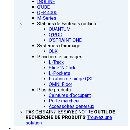
INQLINE
Q’UBE
QER 4000
M-Series
Stations de Fauteuils roulants
QUANTUM
Q’POD
Q’STRAINT ONE
Systèmes d'arrimage
QLK
Planchers et ancrages
L-Track
Slide ‘N Click
L-Pockets
Fixation de siège QSF
OMNI Floor
Plus de produits
Ceintures d’occupant
Porte marcheur
Accessoires généraux
PAS CERTAIN? ESSAYEZ NOTRE
OUTIL DE
RECHERCHE DE PRODUITS
:
Trouvez une
solution
FORMATION