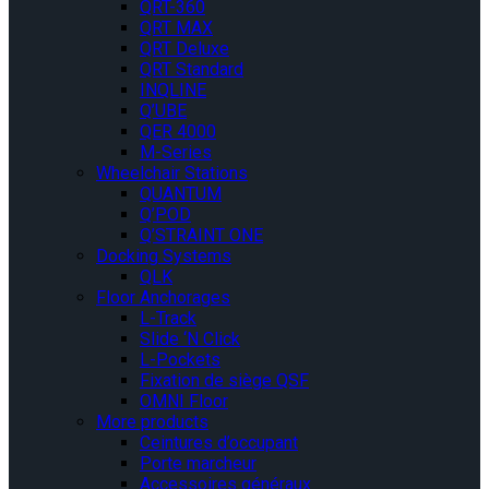
QRT-360
QRT MAX
QRT Deluxe
QRT Standard
INQLINE
Q’UBE
QER 4000
M-Series
Wheelchair Stations
QUANTUM
Q’POD
Q’STRAINT ONE
Docking Systems
QLK
Floor Anchorages
L-Track
Slide ‘N Click
L-Pockets
Fixation de siège QSF
OMNI Floor
More products
Ceintures d’occupant
Porte marcheur
Accessoires généraux