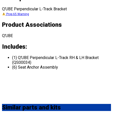
Q'UBE Perpendicular L-Track Bracket
Prop 65 Warning
Product Associations
Q'UBE
Includes:
(1) Q'UBE Perpendicular L-Track RH & LH Bracket
(QS00034)
(6) Seat Anchor Assembly
Similar
parts and kits