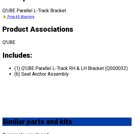
Q'UBE Parallel L-Track Bracket
Prop 65 Warning
Product Associations
Q'UBE
Includes:
(1) Q'UBE Parallel L-Track RH & LH Bracket (QS00032)
(6) Seat Anchor Assembly
Similar
parts and kits