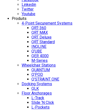
Linkedin
Twitter
Youtube
Produits
4-Point Securement Systems
QRT-360
QRT MAX
QRT Deluxe
QRT Standard
INQLINE
Q’UBE
QER 4000
M-Series
Wheelchair Stations
QUANTUM
Q’POD
Q’STRAINT ONE
Docking Systems
QLK
Floor Anchorages
L-Track
Slide ‘N Click
L-Pockets