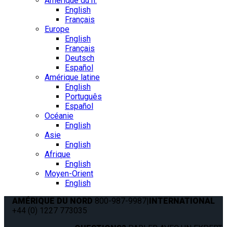
Amérique du n.
English
Français
Europe
English
Français
Deutsch
Español
Amérique latine
English
Português
Español
Océanie
English
Asie
English
Afrique
English
Moyen-Orient
English
AMÉRIQUE DU NORD
800-987-9987
|
INTERNATIONAL
+44 (0) 1227 773035