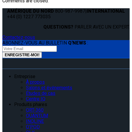
Comments are closed.
AMÉRIQUE DU NORD
800-987-9987
|
INTERNATIONAL
+44 (0) 1227 773035
QUESTIONS?
PARLER AVEC UN EXPERT.
Contactez-nous
ABONNEZ-VOUS AU BULLETIN
Q'NEWS
:
Entreprise
À propos
Salons et événements
Études de cas
Centre IQ
Produits phares
QRT-360
QUANTUM
INQLINE
Q’POD