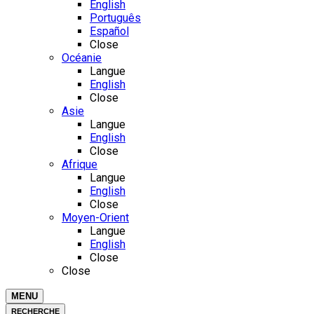
English
Português
Español
Close
Océanie
Langue
English
Close
Asie
Langue
English
Close
Afrique
Langue
English
Close
Moyen-Orient
Langue
English
Close
Close
MENU
RECHERCHE