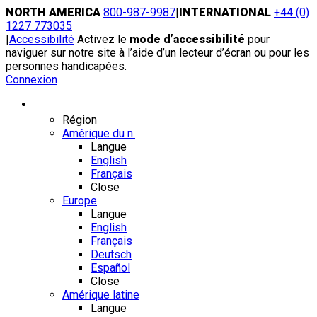
Skip
NORTH AMERICA
800-987-9987
|
INTERNATIONAL
+44 (0)
to
1227 773035
content
|
Accessibilité
Activez le
mode d’accessibilité
pour
naviguer sur notre site à l’aide d’un lecteur d’écran ou pour les
personnes handicapées.
Connexion
Région / Langue
Région
Amérique du n.
Langue
English
Français
Close
Europe
Langue
English
Français
Deutsch
Español
Close
Amérique latine
Langue