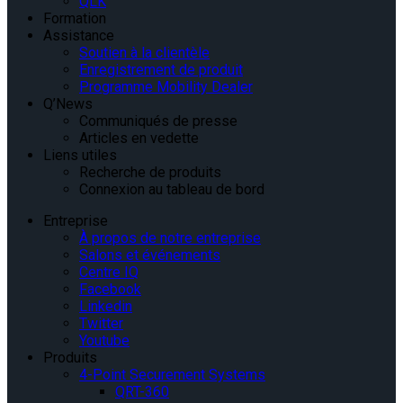
QLK
Formation
Assistance
Soutien à la clientèle
Enregistrement de produit
Programme Mobility Dealer
Q’News
Communiqués de presse
Articles en vedette
Liens utiles
Recherche de produits
Connexion au tableau de bord
Entreprise
À propos de notre entreprise
Salons et événements
Centre IQ
Facebook
Linkedin
Twitter
Youtube
Produits
4-Point Securement Systems
QRT-360