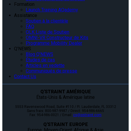
Formation
Launch Training AQademy
Assistance
Soutien à la clientèle
FAQ
QLK Liste de Soutien
OMNI-VR Constructeur de Kits
Programme Mobility Dealer
Q’NEWS
Blog Q’NEWS
Études de cas
Articles en vedette
Communiqués de presse
Contact Us
Q'STRAINT AMÉRIQUE
États-Unis & Amérique latine
5553 Ravenswood Road, Suite #110 / Ft. Lauderdale, FL 33312
Sans frais: 800-987-9987 / Direct: 954-986-6665
Fax: 954-986-0021 / Email:
cs@qstraint.com
Q'STRAINT EUROPE
Europe, Moyen-Orient, Afrique & Asie