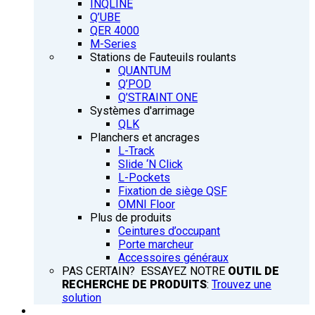
INQLINE
Q’UBE
QER 4000
M-Series
Stations de Fauteuils roulants
QUANTUM
Q’POD
Q’STRAINT ONE
Systèmes d'arrimage
QLK
Planchers et ancrages
L-Track
Slide ‘N Click
L-Pockets
Fixation de siège QSF
OMNI Floor
Plus de produits
Ceintures d’occupant
Porte marcheur
Accessoires généraux
PAS CERTAIN? ESSAYEZ NOTRE
OUTIL DE
RECHERCHE DE PRODUITS
:
Trouvez une
solution
FORMATION