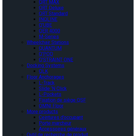
QRT MAX
QRT Deluxe
QRT Standard
INQLINE
Q’UBE
QER 4000
M-Series
Wheelchair Stations
QUANTUM
Q’POD
Q’STRAINT ONE
Docking Systems
QLK
Floor Anchorages
L-Track
Slide ‘N Click
L-Pockets
Fixation de siège QSF
OMNI Floor
More products
Ceintures d’occupant
Porte marcheur
Accessoires généraux
Outil de recherche de produit