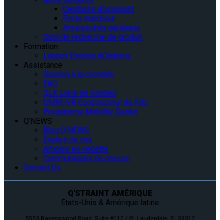
Ceintures d’occupant
Porte marcheur
Accessoires généraux
Outil de recherche de produit
Formation
Launch Training AQademy
Assistance
Soutien à la clientèle
FAQ
QLK Liste de Soutien
OMNI-VR Constructeur de Kits
Programme Mobility Dealer
Q’NEWS
Blog Q’NEWS
Études de cas
Articles en vedette
Communiqués de presse
Contact Us
Q'STRAINT AMÉRIQUE
États-Unis & Amérique latine
5553 Ravenswood Road, Suite #110 / Ft. Lauderdale, FL 33312