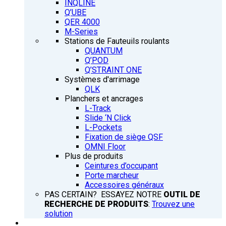
INQLINE
Q’UBE
QER 4000
M-Series
Stations de Fauteuils roulants
QUANTUM
Q’POD
Q’STRAINT ONE
Systèmes d'arrimage
QLK
Planchers et ancrages
L-Track
Slide ‘N Click
L-Pockets
Fixation de siège QSF
OMNI Floor
Plus de produits
Ceintures d’occupant
Porte marcheur
Accessoires généraux
PAS CERTAIN? ESSAYEZ NOTRE
OUTIL DE
RECHERCHE DE PRODUITS
:
Trouvez une
solution
FORMATION