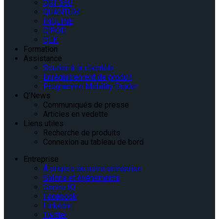
QRT-360
QUANTUM
INQLINE
Q’POD
QLK
Formation
Assistance
Soutien à la clientèle
Enregistrement de produit
Programme Mobility Dealer
Q’News
Communiqués de presse
Articles en vedette
Liens utiles
Recherche de produits
Connexion au tableau de bord
Entreprise
À propos de notre entreprise
Salons et événements
Centre IQ
Facebook
Linkedin
Twitter