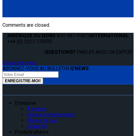
Cover Strip for L-Track. Keeps track clean and free of debris.
(1) Cover Strip for L-Track 60" (Q5-7550-T60)
Comments are closed.
AMÉRIQUE DU NORD
800-987-9987
|
INTERNATIONAL
+44 (0) 1227 773035
QUESTIONS?
PARLER AVEC UN EXPERT.
Contactez-nous
ABONNEZ-VOUS AU BULLETIN
Q'NEWS
:
Entreprise
À propos
Salons et événements
Études de cas
Centre IQ
Produits phares