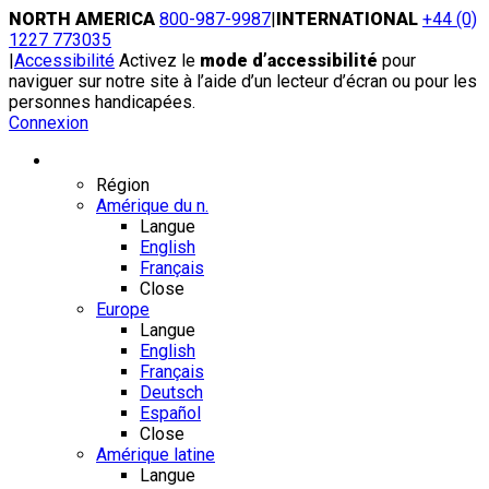
Skip
NORTH AMERICA
800-987-9987
|
INTERNATIONAL
+44 (0)
to
1227 773035
content
|
Accessibilité
Activez le
mode d’accessibilité
pour
naviguer sur notre site à l’aide d’un lecteur d’écran ou pour les
personnes handicapées.
Connexion
Région / Langue
Région
Amérique du n.
Langue
English
Français
Close
Europe
Langue
English
Français
Deutsch
Español
Close
Amérique latine
Langue