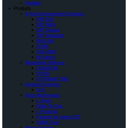
Youtube
Produits
4-Point Securement Systems
QRT-360
QRT MAX
QRT Deluxe
QRT Standard
INQLINE
Q’UBE
QER 4000
M-Series
Wheelchair Stations
QUANTUM
Q’POD
Q’STRAINT ONE
Docking Systems
QLK
Floor Anchorages
L-Track
Slide ‘N Click
L-Pockets
Fixation de siège QSF
OMNI Floor
More products