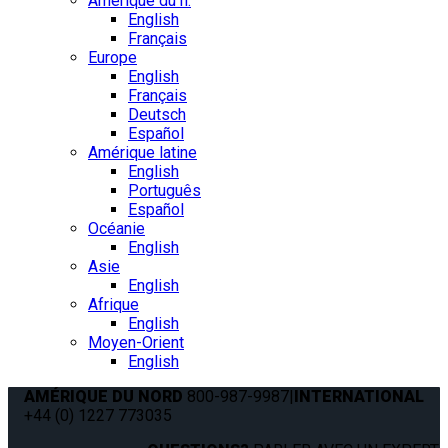
Amérique du n.
English
Français
Europe
English
Français
Deutsch
Español
Amérique latine
English
Português
Español
Océanie
English
Asie
English
Afrique
English
Moyen-Orient
English
AMÉRIQUE DU NORD
800-987-9987
|
INTERNATIONAL
+44 (0) 1227 773035