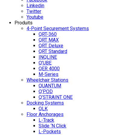
Linkedin
Twitter
Youtube
Produits
4-Point Securement Systems
QRT-360
QRT MAX
QRT Deluxe
QRT Standard
INQLINE
Q’UBE
QER 4000
M-Series
Wheelchair Stations
QUANTUM
Q’POD
Q’STRAINT ONE
Docking Systems
QLK
Floor Anchorages
L-Track
Slide ‘N Click
L-Pockets