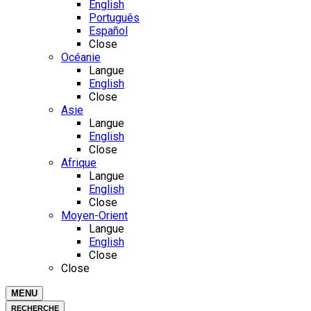
English
Português
Español
Close
Océanie
Langue
English
Close
Asie
Langue
English
Close
Afrique
Langue
English
Close
Moyen-Orient
Langue
English
Close
Close
MENU
RECHERCHE