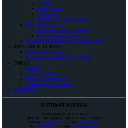
L-Track
Slide ‘N Click
L-Pockets
Fijación QSF para asiento
MÁS PRODUCTOS
Cinturones para ocupantes
Accesorios generales
Wheelchair Securement Product Finder
ATENCIÓN AL CLIENTE
Atención al cliente
Preguntas frecuentes de soporte
Q’NEWS
Q’NEWS
Casos prácticos
Artículos destacados
Comunicados de prensa
CONTACTO
Q'STRAINT AMERICA
United States & Latin America
4031 NE 12th Terrace / Oakland Park, FL 33334
Toll-Free:
800-987-9987
/ Direct:
954-986-6665
Fax:
954-986-0021
/ Email:
cs@qstraint.com