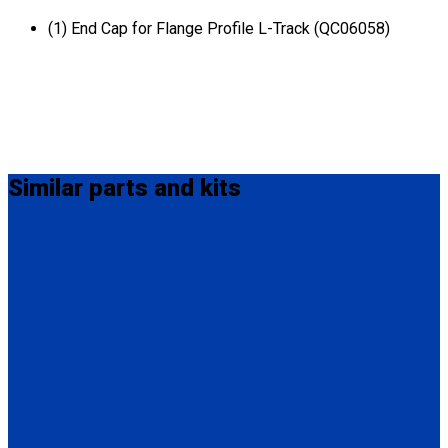
(1) End Cap for Flange Profile L-Track (QC06058)
Similar
parts and kits
Q5-7535A-S
Seat Stud fitting for L-Track
(1) Seat Stud fitting for L-Track (Q5-7535A-S)
FE201006
5/16” (8mm) Bolts for L-Track. 3” (76.2mm) long with
automotive grade plating. A special sealant is applied under