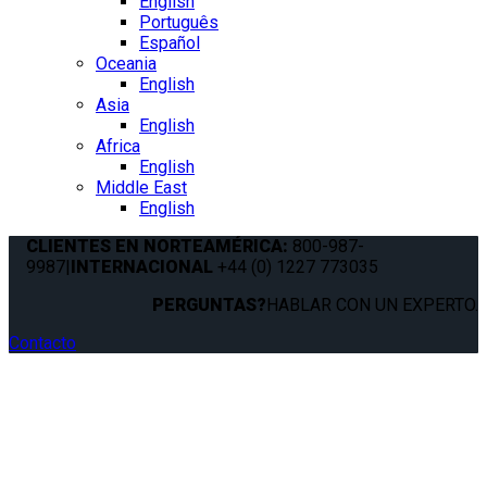
English
Português
Español
Oceania
English
Asia
English
Africa
English
Middle East
English
CLIENTES EN NORTEAMÉRICA:
800-987-
9987
|
INTERNACIONAL
+44 (0) 1227 773035
PERGUNTAS?
HABLAR CON UN EXPERTO.
Contacto