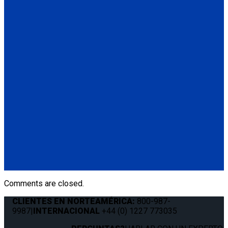
the bolt head to provide a seal between the track and the bolt.
(100 pcs.) Bolts, Washers and Lock nuts (FE201006)
QC06059
End Cap for Surface Profile L-Track. Finish off your surface-
mount flange series installation for a professional look.
Features a tapered edge to minimize snags and catches on
the track edge.
(1) End Cap for Surface Profile L-Track (QC06059)
Q5-7550-T60
Cover Strip for L-Track. Keeps track clean and free of debris.
(1) Cover Strip for L-Track 60" (Q5-7550-T60)
Comments are closed.
CLIENTES EN NORTEAMÉRICA:
800-987-
9987
|
INTERNACIONAL
+44 (0) 1227 773035