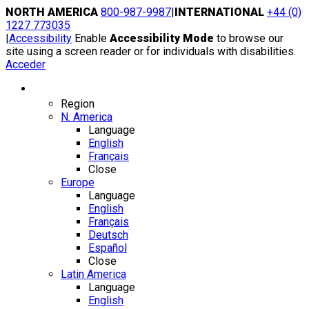
Skip
NORTH AMERICA
800-987-9987
|
INTERNATIONAL
+44 (0)
to
1227 773035
content
|
Accessibility
Enable
Accessibility Mode
to browse our
site using a screen reader or for individuals with disabilities.
Acceder
Region / Language
Region
N. America
Language
English
Français
Close
Europe
Language
English
Français
Deutsch
Español
Close
Latin America
Language
English