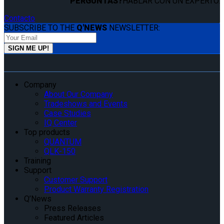
PERGUNTAS?
HABLAR CON UN EXPERTO.
Contacto
SUBSCRIBE TO THE
Q'NEWS
NEWSLETTER:
Company
About Our Company
Tradeshows and Events
Case Studies
IQ Center
Top products
QUANTUM
QLK-150
Training
Support
Customer Support
Product Warranty Registration
Q’News
Press Releases
Featured Articles