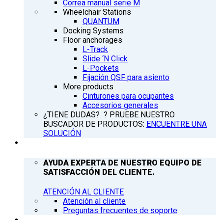
Correa manual serie M
Wheelchair Stations
QUANTUM
Docking Systems
Floor anchorages
L-Track
Slide ‘N Click
L-Pockets
Fijación QSF para asiento
More products
Cinturones para ocupantes
Accesorios generales
¿TIENE DUDAS? ? PRUEBE NUESTRO
BUSCADOR DE PRODUCTOS:
ENCUENTRE UNA
SOLUCIÓN
ATENCIÓN AL CLIENTE
AYUDA EXPERTA DE NUESTRO EQUIPO DE
SATISFACCIÓN DEL CLIENTE.
ATENCIÓN AL CLIENTE
Atención al cliente
Preguntas frecuentes de soporte
Q’NEWS