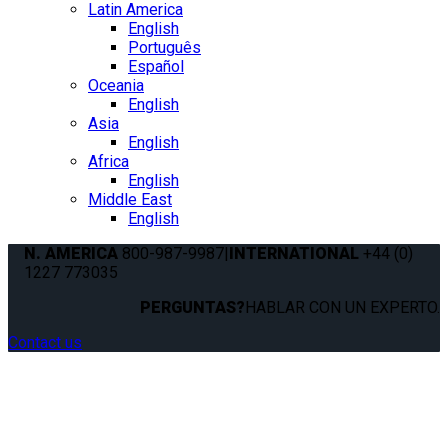
Latin America
English
Português
Español
Oceania
English
Asia
English
Africa
English
Middle East
English
N. AMERICA
800-987-9987
|
INTERNATIONAL
+44 (0)
1227 773035
PERGUNTAS?
HABLAR CON UN EXPERTO.
Contact us