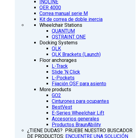
INQLINE
QER 4000
Correa manual serie M
Kit de correa de doble inercia
Wheelchair Stations
QUANTUM
QSTRAINT ONE
Docking Systems
QLK
QLK Brackets (Launch)
Floor anchorages
L-Track
Slide ‘N Click
L-Pockets
Fijación QSF para asiento
More products
GO2
Cinturones para ocupantes
BestVest
E-Series Wheelchair Lift
Accesorios generales
Productos BraunAbility
¿TIENE DUDAS? PRUEBE NUESTRO BUSCADOR
DE PRODUCTOS:
ENCUENTRE UNA SOLUCIÓN