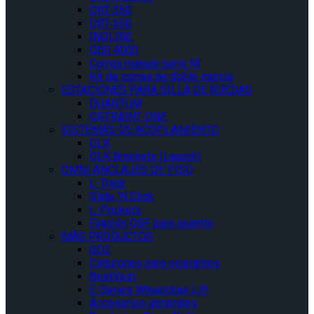
QRT-350
QRT-550
INQLINE
QER 4000
Correa manual serie M
Kit de correa de doble inercia
ESTACIONES PARA SILLA DE RUEDAS
QUANTUM
QSTRAINT ONE
SISTEMAS DE ACOPLAMIENTO
QLK
QLK Brackets (Launch)
OMNI ANCLAJES DE PISO
L-Track
Slide ‘N Click
L-Pockets
Fijación QSF para asiento
MÁS PRODUCTOS
GO2
Cinturones para ocupantes
BestVest
E-Series Wheelchair Lift
Accesorios generales