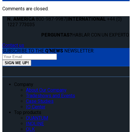
Comments are closed.
N. AMERICA
800-987-9987
|
INTERNATIONAL
+44 (0)
1227 773035
PERGUNTAS?
HABLAR CON UN EXPERTO.
Contact us
SUBSCRIBE TO THE
Q'NEWS
NEWSLETTER:
Company
About Our Company
Tradeshows and Events
Case Studies
IQ Center
Top products
QUANTUM
INQLINE
QLK