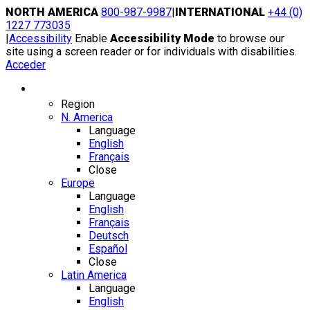
Skip
NORTH AMERICA
800-987-9987
|
INTERNATIONAL
+44 (0)
to
1227 773035
content
|
Accessibility
Enable
Accessibility Mode
to browse our
site using a screen reader or for individuals with disabilities.
Acceder
Region / Language
Region
N. America
Language
English
Français
Close
Europe
Language
English
Français
Deutsch
Español
Close
Latin America
Language
English