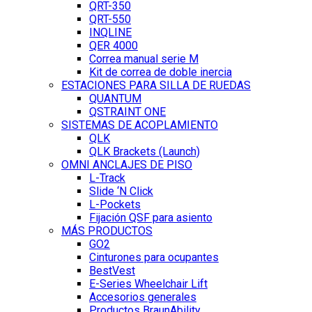
QRT-350
QRT-550
INQLINE
QER 4000
Correa manual serie M
Kit de correa de doble inercia
ESTACIONES PARA SILLA DE RUEDAS
QUANTUM
QSTRAINT ONE
SISTEMAS DE ACOPLAMIENTO
QLK
QLK Brackets (Launch)
OMNI ANCLAJES DE PISO
L-Track
Slide ‘N Click
L-Pockets
Fijación QSF para asiento
MÁS PRODUCTOS
GO2
Cinturones para ocupantes
BestVest
E-Series Wheelchair Lift
Accesorios generales
Productos BraunAbility