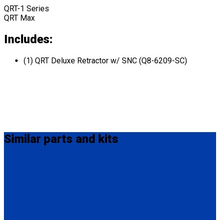
QRT-1 Series
QRT Max
Includes:
(1) QRT Deluxe Retractor w/ SNC (Q8-6209-SC)
Similar
parts and kits
Q8-6209-L
Single, fully automatic QRT Max retractor (knobless) mounted
with L-Track fitting.
(1) QRT Max Retractor w/ PLI (Q8-6209-L)