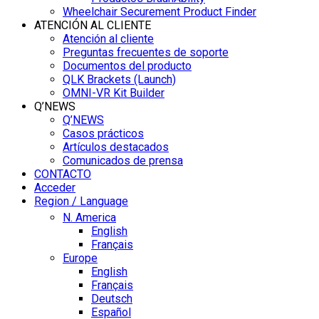
Wheelchair Securement Product Finder
ATENCIÓN AL CLIENTE
Atención al cliente
Preguntas frecuentes de soporte
Documentos del producto
QLK Brackets (Launch)
OMNI-VR Kit Builder
Q’NEWS
Q’NEWS
Casos prácticos
Artículos destacados
Comunicados de prensa
CONTACTO
Acceder
Region / Language
N. America
English
Français
Europe
English
Français
Deutsch
Español