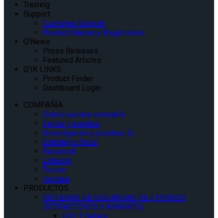
Training
Support
Customer Support
Product Warranty Registration
Q’News
Press Releases
Featured Articles
Q’IK LINKS
Product Finder
Dashboard Login
COMPAÑÍA
Sobre nuestra compañía
Ferias y eventos
Investigación y pruebas iQ
Estrategia fiscal
Facebook
Linkedin
Twitter
Youtube
PRODUCTOS
SISTEMAS DE SEGURIDAD DE 4 PUNTOS
(RETRACTORES Y AMARRES)
QRT-1 Series