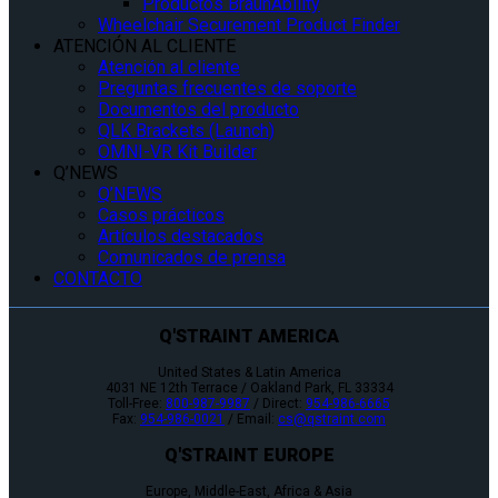
Productos BraunAbility
Wheelchair Securement Product Finder
ATENCIÓN AL CLIENTE
Atención al cliente
Preguntas frecuentes de soporte
Documentos del producto
QLK Brackets (Launch)
OMNI-VR Kit Builder
Q’NEWS
Q’NEWS
Casos prácticos
Artículos destacados
Comunicados de prensa
CONTACTO
Q'STRAINT AMERICA
United States & Latin America
4031 NE 12th Terrace / Oakland Park, FL 33334
Toll-Free:
800-987-9987
/ Direct:
954-986-6665
Fax:
954-986-0021
/ Email:
cs@qstraint.com
Q'STRAINT EUROPE
Europe, Middle-East, Africa & Asia