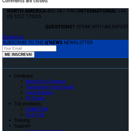
Comments are closed.
NORTH AMERICA
800-987-9987
|
INTERNATIONAL
+44
(0) 1227 773035
QUESTIONS?
SPEAK WITH AN EXPERT.
Contact us
SUBSCRIBE TO THE
Q'NEWS
NEWSLETTER:
Company
About Our Company
Tradeshows and Events
Case Studies
IQ Center
Top products
QUANTUM
QLK-150
Training
Support