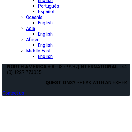
English
Português
Español
Oceania
English
Asia
English
Africa
English
Middle East
English
NORTH AMERICA
800-987-9987
|
INTERNATIONAL
+44
(0) 1227 773035
QUESTIONS?
SPEAK WITH AN EXPERT.
Contact us