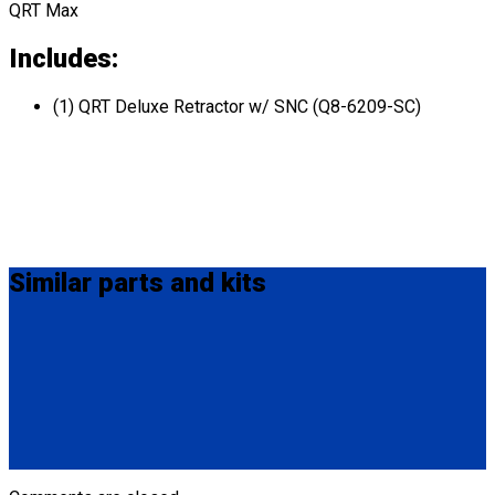
QRT Max
Includes:
(1) QRT Deluxe Retractor w/ SNC (Q8-6209-SC)
Similar
parts and kits
Q8-6209-L
Single, fully automatic QRT Max retractor (knobless) mounted
with L-Track fitting.
(1) QRT Max Retractor w/ PLI (Q8-6209-L)