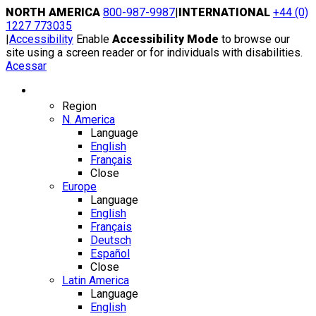
Skip
NORTH AMERICA
800-987-9987
|
INTERNATIONAL
+44 (0)
to
1227 773035
content
|
Accessibility
Enable
Accessibility Mode
to browse our
site using a screen reader or for individuals with disabilities.
Acessar
Region / Language
Region
N. America
Language
English
Français
Close
Europe
Language
English
Français
Deutsch
Español
Close
Latin America
Language
English