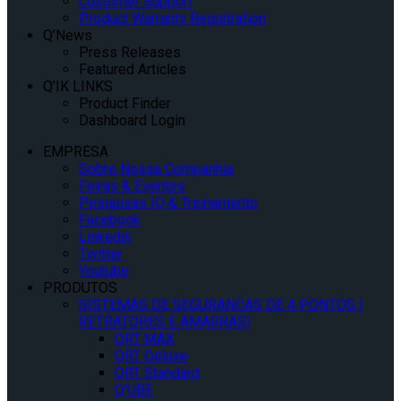
Customer Support
Product Warranty Registration
Q’News
Press Releases
Featured Articles
Q’IK LINKS
Product Finder
Dashboard Login
EMPRESA
Sobre Nossa Companhia
Feiras & Eventos
Pesquisas IQ & Treinamento
Facebook
Linkedin
Twitter
Youtube
PRODUTOS
SISTEMAS DE SEGURANÇAS DE 4 PONTOS (
RETRATORES E AMARRAS)
QRT MAX
QRT Deluxe
QRT Standard
Q’UBE