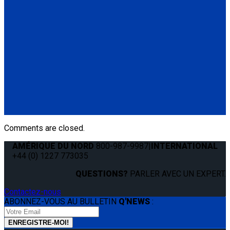
QS99021
QLK 2" Base Mount
(1) QLK 2" Base Mount (QS99021)
QS99020
QLK 1.5" Base Mount
(1) QLK 1.5" Base Mount (QS99020)
Comments are closed.
AMÉRIQUE DU NORD
800-987-9987
|
INTERNATIONAL
+44 (0) 1227 773035
QUESTIONS?
PARLER AVEC UN EXPERT.
Contactez-nous
ABONNEZ-VOUS AU BULLETIN
Q'NEWS
: