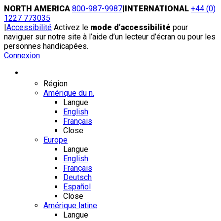
Skip
NORTH AMERICA
800-987-9987
|
INTERNATIONAL
+44 (0)
to
1227 773035
content
|
Accessibilité
Activez le
mode d’accessibilité
pour
naviguer sur notre site à l’aide d’un lecteur d’écran ou pour les
personnes handicapées.
Connexion
Région / Langue
Région
Amérique du n.
Langue
English
Français
Close
Europe
Langue
English
Français
Deutsch
Español
Close
Amérique latine
Langue