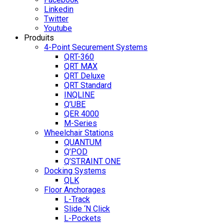
Linkedin
Twitter
Youtube
Produits
4-Point Securement Systems
QRT-360
QRT MAX
QRT Deluxe
QRT Standard
INQLINE
Q’UBE
QER 4000
M-Series
Wheelchair Stations
QUANTUM
Q’POD
Q’STRAINT ONE
Docking Systems
QLK
Floor Anchorages
L-Track
Slide ‘N Click
L-Pockets