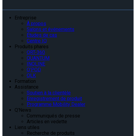
Entreprise
À propos
Salons et événements
Études de cas
Centre IQ
Produits phares
QRT-360
QUANTUM
INQLINE
Q’POD
QLK
Formation
Assistance
Soutien à la clientèle
Enregistrement de produit
Programme Mobility Dealer
Q’News
Communiqués de presse
Articles en vedette
Liens utiles
Recherche de produits