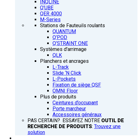
INQLINE
Q’UBE
QER 4000
M-Series
Stations de Fauteuils roulants
QUANTUM
Q’POD
Q’STRAINT ONE
Systèmes d'arrimage
QLK
Planchers et ancrages
L-Track
Slide ‘N Click
L-Pockets
Fixation de siège QSF
OMNI Floor
Plus de produits
Ceintures d’occupant
Porte marcheur
Accessoires généraux
PAS CERTAIN? ESSAYEZ NOTRE
OUTIL DE
RECHERCHE DE PRODUITS
:
Trouvez une
solution
FORMATION