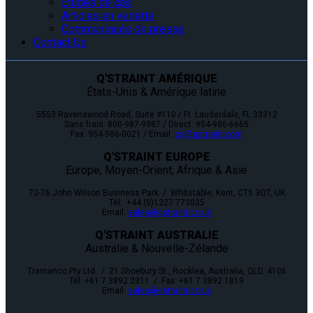
Études de cas
Articles en vedette
Communiqués de presse
Contact Us
Q'STRAINT AMÉRIQUE
États-Unis & Amérique latine
5553 Ravenswood Road, Suite #110 / Ft. Lauderdale, FL 33312
Sans frais: 800-987-9987 / Direct: 954-986-6665
Fax: 954-986-0021 / Email:
cs@qstraint.com
Q'STRAINT EUROPE
Europe, Moyen-Orient, Afrique & Asie
72-76 John Wilson Business Park / Whitstable, Kent, CT5 3QT, UK
Tél: +44 (0)1227 773035
Email:
sales@qstraint.co.uk
Q'STRAINT AUSTRALIE
Australie & Nouvelle-Zélande
Tramanco Pty Ltd. / 21 Shoebury St., Rocklea, Australia, QLD. 4106
Tél: +61 7 3892 2311 / Fax: +61 7 3892 1819
Email:
sales@qstraint.co.uk