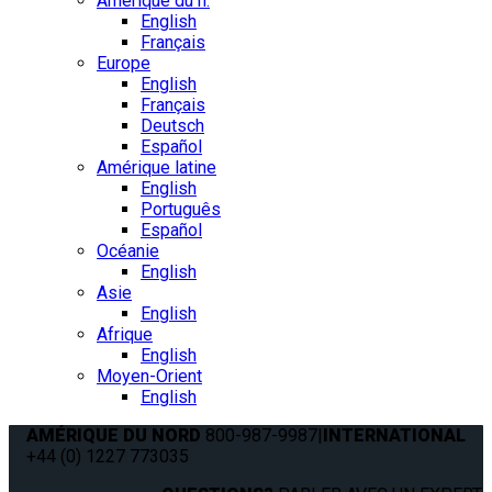
Amérique du n.
English
Français
Europe
English
Français
Deutsch
Español
Amérique latine
English
Português
Español
Océanie
English
Asie
English
Afrique
English
Moyen-Orient
English
AMÉRIQUE DU NORD
800-987-9987
|
INTERNATIONAL
+44 (0) 1227 773035