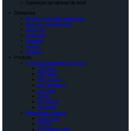
Connexion au tableau de bord
Entreprise
À propos de notre entreprise
Salons et événements
Centre IQ
Facebook
Linkedin
Twitter
Youtube
Produits
4-Point Securement Systems
QRT-360
QRT MAX
QRT Deluxe
QRT Standard
INQLINE
Q’UBE
QER 4000
M-Series
Wheelchair Stations
QUANTUM
Q’POD
Q’STRAINT ONE