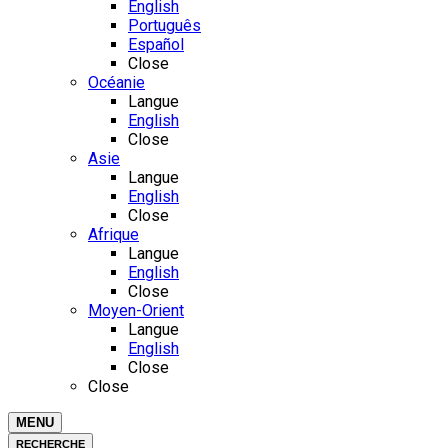
English
Português
Español
Close
Océanie
Langue
English
Close
Asie
Langue
English
Close
Afrique
Langue
English
Close
Moyen-Orient
Langue
English
Close
Close
MENU
RECHERCHE