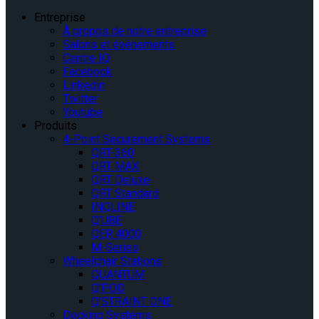
Entreprise
À propos de notre entreprise
Salons et événements
Centre IQ
Facebook
Linkedin
Twitter
Youtube
Produits
4-Point Securement Systems
QRT-360
QRT MAX
QRT Deluxe
QRT Standard
INQLINE
Q’UBE
QER 4000
M-Series
Wheelchair Stations
QUANTUM
Q’POD
Q’STRAINT ONE
Docking Systems