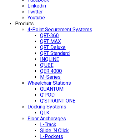
Linkedin
Twitter
Youtube
Produits
4-Point Securement Systems
QRT-360
QRT MAX
QRT Deluxe
QRT Standard
INQLINE
Q’UBE
QER 4000
M-Series
Wheelchair Stations
QUANTUM
Q’POD
Q’STRAINT ONE
Docking Systems
QLK
Floor Anchorages
L-Track
Slide ‘N Click
L-Pockets