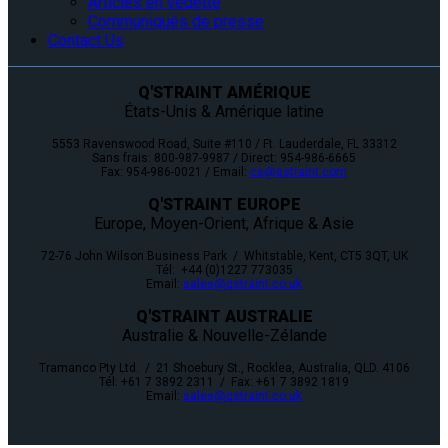
Articles en vedette
Communiqués de presse
Contact Us
Q'STRAINT AMÉRIQUE
États-Unis & Amérique latine
5553 Ravenswood Road, Suite #110 / Ft. Lauderdale, FL 33312
Sans frais: 800-987-9987 / Direct: 954-986-6665
Fax: 954-986-0021 / Email:
cs@qstraint.com
Q'STRAINT EUROPE
Europe, Moyen-Orient, Afrique & Asie
72-76 John Wilson Business Park / Whitstable, Kent, CT5 3QT, UK
Tél: +44 (0)1227 773035
Email:
sales@qstraint.co.uk
Q'STRAINT AUSTRALIE
Australie & Nouvelle-Zélande
Tramanco Pty Ltd. / 21 Shoebury St., Rocklea, Australia, QLD. 4106
Tél: +61 7 3892 2311 / Fax: +61 7 3892 1819
Email:
sales@qstraint.co.uk