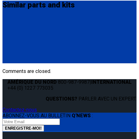
Similar
parts and kits
Q8-7580-A
Slide 'N Click Floor Anchor Assembly
(1) Slide 'N Click Bottom Assembly (Q8-7580-A)
(1) 3/8” (9.5mm) Bolt 2.5” (63.5mm) in length
(1 set) Washer, Hex Nut and Blue Plug
Comments are closed.
AMÉRIQUE DU NORD
800-987-9987
|
INTERNATIONAL
+44 (0) 1227 773035
QUESTIONS?
PARLER AVEC UN EXPERT.
Contactez-nous
ABONNEZ-VOUS AU BULLETIN
Q'NEWS
: