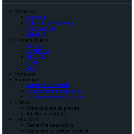
Entreprise
À propos
Salons et événements
Études de cas
Centre IQ
Produits phares
QRT-360
QUANTUM
INQLINE
Q’POD
QLK
Formation
Assistance
Soutien à la clientèle
Enregistrement de produit
Programme Mobility Dealer
Q’News
Communiqués de presse
Articles en vedette
Liens utiles
Recherche de produits
Connexion au tableau de bord