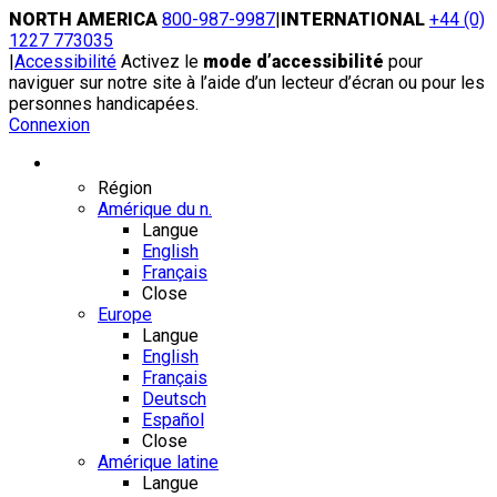
Skip
NORTH AMERICA
800-987-9987
|
INTERNATIONAL
+44 (0)
to
1227 773035
content
|
Accessibilité
Activez le
mode d’accessibilité
pour
naviguer sur notre site à l’aide d’un lecteur d’écran ou pour les
personnes handicapées.
Connexion
Région / Langue
Région
Amérique du n.
Langue
English
Français
Close
Europe
Langue
English
Français
Deutsch
Español
Close
Amérique latine
Langue