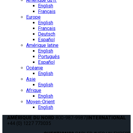
Amérique du n.
English
Français
Europe
English
Français
Deutsch
Español
Amérique latine
English
Português
Español
Océanie
English
Asie
English
Afrique
English
Moyen-Orient
English
AMÉRIQUE DU NORD
800-987-9987
|
INTERNATIONAL
+44 (0) 1227 773035