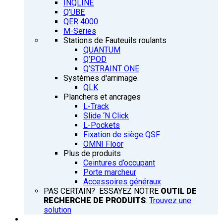
INQLINE
Q’UBE
QER 4000
M-Series
Stations de Fauteuils roulants
QUANTUM
Q’POD
Q’STRAINT ONE
Systèmes d'arrimage
QLK
Planchers et ancrages
L-Track
Slide ‘N Click
L-Pockets
Fixation de siège QSF
OMNI Floor
Plus de produits
Ceintures d’occupant
Porte marcheur
Accessoires généraux
PAS CERTAIN? ESSAYEZ NOTRE
OUTIL DE
RECHERCHE DE PRODUITS
:
Trouvez une
solution
FORMATION