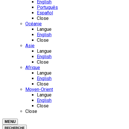
English
Português
Español
Close
Océanie
Langue
English
Close
Asie
Langue
English
Close
Afrique
Langue
English
Close
Moyen-Orient
Langue
English
Close
Close
MENU
RECHERCHE