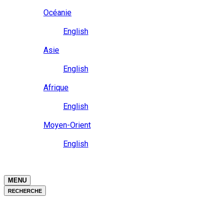
Close
Océanie
Langue
English
Close
Asie
Langue
English
Close
Afrique
Langue
English
Close
Moyen-Orient
Langue
English
Close
Close
MENU
RECHERCHE