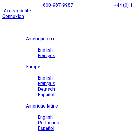
Skip
NORTH AMERICA
800-987-9987
|
INTERNATIONAL
+44 (0)
to
|
Accessibilité
Activez le
mode d’accessibilité
pour naviguer 
content
Connexion
Région / Langue
Région
Amérique du n.
Langue
English
Français
Close
Europe
Langue
English
Français
Deutsch
Español
Close
Amérique latine
Langue
English
Português
Español