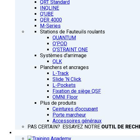
QRT Standard
INQLINE
Q’UBE
QER 4000
M-Series
Stations de Fauteuils roulants
QUANTUM
Q’POD
Q’STRAINT ONE
Systèmes d'arrimage
QLK
Planchers et ancrages
L-Track
Slide ‘N Click
L-Pockets
Fixation de siège QSF
OMNI Floor
Plus de produits
Ceintures d’occupant
Porte marcheur
Accessoires généraux
PAS CERTAIN? ESSAYEZ NOTRE
OUTIL DE RECH
FORMATION