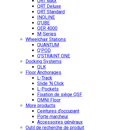
QRT MAX
QRT Deluxe
QRT Standard
INQLINE
Q’UBE
QER 4000
M-Series
Wheelchair Stations
QUANTUM
Q’POD
Q’STRAINT ONE
Docking Systems
QLK
Floor Anchorages
L-Track
Slide ‘N Click
L-Pockets
Fixation de siège QSF
OMNI Floor
More products
Ceintures d’occupant
Porte marcheur
Accessoires généraux
Outil de recherche de produit