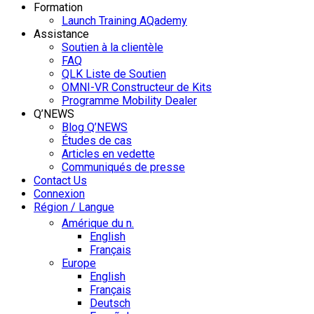
Formation
Launch Training AQademy
Assistance
Soutien à la clientèle
FAQ
QLK Liste de Soutien
OMNI-VR Constructeur de Kits
Programme Mobility Dealer
Q’NEWS
Blog Q’NEWS
Études de cas
Articles en vedette
Communiqués de presse
Contact Us
Connexion
Région / Langue
Amérique du n.
English
Français
Europe
English
Français
Deutsch