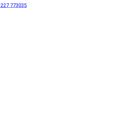
 1227 773035
sur notre site à l’aide d’un lecteur d’écran ou pour les personne