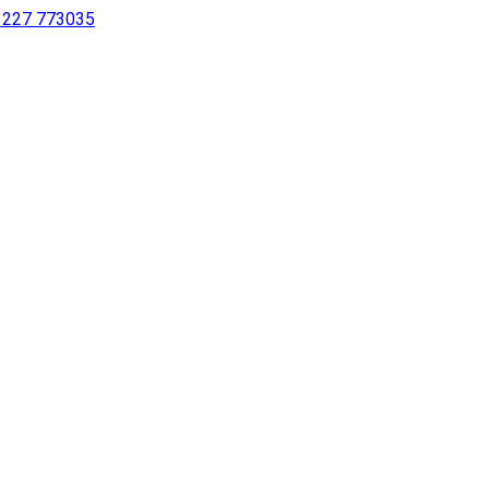
 1227 773035
sur notre site à l’aide d’un lecteur d’écran ou pour les personne