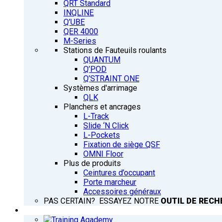
QRT Standard
INQLINE
Q’UBE
QER 4000
M-Series
Stations de Fauteuils roulants
QUANTUM
Q’POD
Q’STRAINT ONE
Systèmes d'arrimage
QLK
Planchers et ancrages
L-Track
Slide ‘N Click
L-Pockets
Fixation de siège QSF
OMNI Floor
Plus de produits
Ceintures d’occupant
Porte marcheur
Accessoires généraux
PAS CERTAIN? ESSAYEZ NOTRE
OUTIL DE RECH
FORMATION