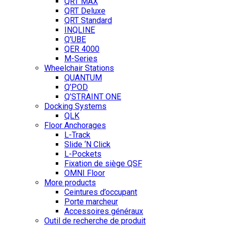
QRT MAX
QRT Deluxe
QRT Standard
INQLINE
Q’UBE
QER 4000
M-Series
Wheelchair Stations
QUANTUM
Q’POD
Q’STRAINT ONE
Docking Systems
QLK
Floor Anchorages
L-Track
Slide ‘N Click
L-Pockets
Fixation de siège QSF
OMNI Floor
More products
Ceintures d’occupant
Porte marcheur
Accessoires généraux
Outil de recherche de produit