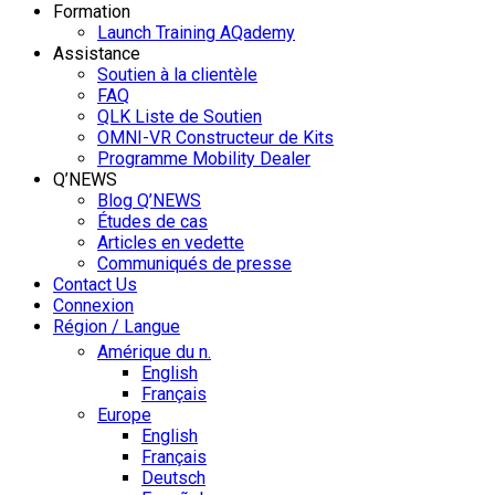
Formation
Launch Training AQademy
Assistance
Soutien à la clientèle
FAQ
QLK Liste de Soutien
OMNI-VR Constructeur de Kits
Programme Mobility Dealer
Q’NEWS
Blog Q’NEWS
Études de cas
Articles en vedette
Communiqués de presse
Contact Us
Connexion
Région / Langue
Amérique du n.
English
Français
Europe
English
Français
Deutsch