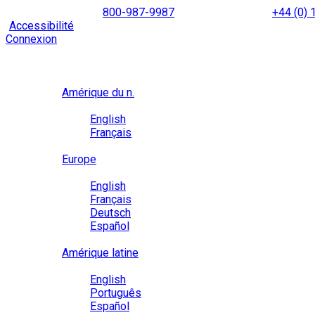
Skip
NORTH AMERICA
800-987-9987
|
INTERNATIONAL
+44 (0)
to
|
Accessibilité
Activez le
mode d’accessibilité
pour naviguer 
content
Connexion
Région / Langue
Région
Amérique du n.
Langue
English
Français
Close
Europe
Langue
English
Français
Deutsch
Español
Close
Amérique latine
Langue
English
Português
Español