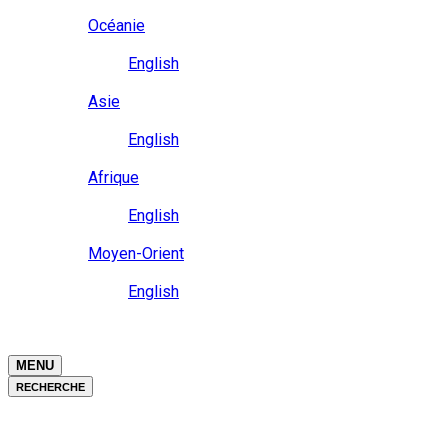
Close
Océanie
Langue
English
Close
Asie
Langue
English
Close
Afrique
Langue
English
Close
Moyen-Orient
Langue
English
Close
Close
MENU
RECHERCHE