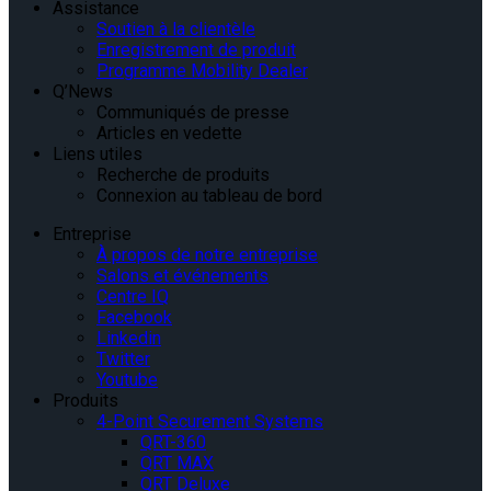
Assistance
Soutien à la clientèle
Enregistrement de produit
Programme Mobility Dealer
Q’News
Communiqués de presse
Articles en vedette
Liens utiles
Recherche de produits
Connexion au tableau de bord
Entreprise
À propos de notre entreprise
Salons et événements
Centre IQ
Facebook
Linkedin
Twitter
Youtube
Produits
4-Point Securement Systems
QRT-360
QRT MAX
QRT Deluxe