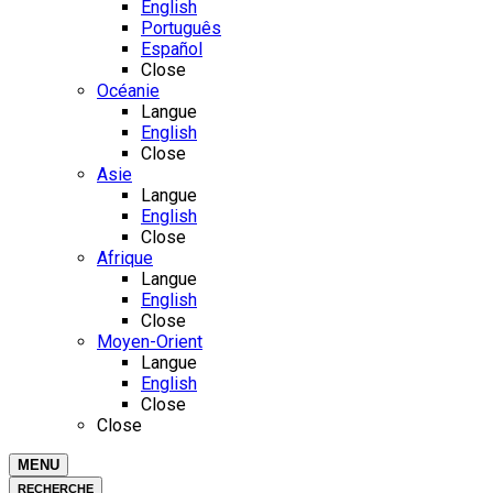
English
Português
Español
Close
Océanie
Langue
English
Close
Asie
Langue
English
Close
Afrique
Langue
English
Close
Moyen-Orient
Langue
English
Close
Close
MENU
RECHERCHE