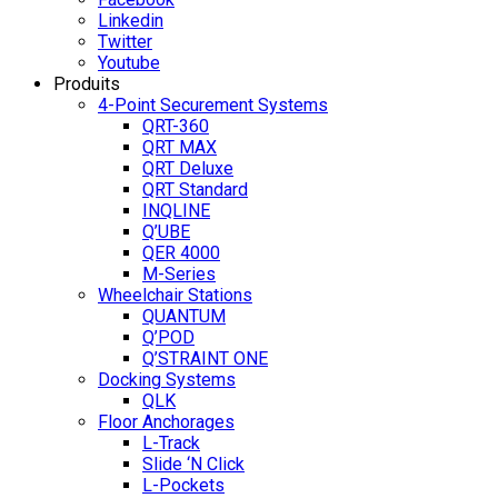
Linkedin
Twitter
Youtube
Produits
4-Point Securement Systems
QRT-360
QRT MAX
QRT Deluxe
QRT Standard
INQLINE
Q’UBE
QER 4000
M-Series
Wheelchair Stations
QUANTUM
Q’POD
Q’STRAINT ONE
Docking Systems
QLK
Floor Anchorages
L-Track
Slide ‘N Click
L-Pockets