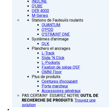
INQLINE
Q’UBE
QER 4000
M-Series
Stations de Fauteuils roulants
QUANTUM
Q’POD
Q’STRAINT ONE
Systèmes d'arrimage
QLK
Planchers et ancrages
L-Track
Slide ‘N Click
L-Pockets
Fixation de siège QSF
OMNI Floor
Plus de produits
Ceintures d’occupant
Porte marcheur
Accessoires généraux
PAS CERTAIN? ESSAYEZ NOTRE
OUTIL DE
RECHERCHE DE PRODUITS
:
Trouvez une
solution
FORMATION