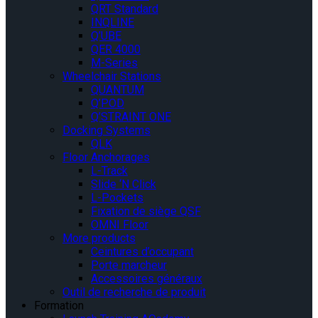
QRT Standard
INQLINE
Q’UBE
QER 4000
M-Series
Wheelchair Stations
QUANTUM
Q’POD
Q’STRAINT ONE
Docking Systems
QLK
Floor Anchorages
L-Track
Slide ‘N Click
L-Pockets
Fixation de siège QSF
OMNI Floor
More products
Ceintures d’occupant
Porte marcheur
Accessoires généraux
Outil de recherche de produit
Formation