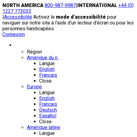
Skip
NORTH AMERICA
800-987-9987
|
INTERNATIONAL
+44 (0)
to
1227 773035
content
|
Accessibilité
Activez le
mode d’accessibilité
pour
naviguer sur notre site à l’aide d’un lecteur d’écran ou pour les
personnes handicapées.
Connexion
Région / Langue
Région
Amérique du n.
Langue
English
Français
Close
Europe
Langue
English
Français
Deutsch
Español
Close
Amérique latine
Langue