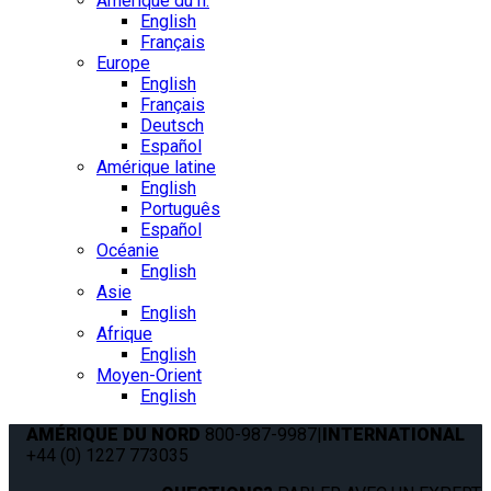
Amérique du n.
English
Français
Europe
English
Français
Deutsch
Español
Amérique latine
English
Português
Español
Océanie
English
Asie
English
Afrique
English
Moyen-Orient
English
AMÉRIQUE DU NORD
800-987-9987
|
INTERNATIONAL
+44 (0) 1227 773035