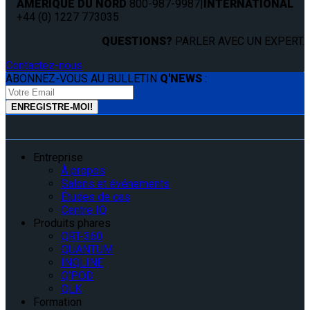
AMÉRIQUE DU NORD
800-987-9987
|
INTERNATIONAL
+44 (0) 1227 773035
QUESTIONS?
PARLER AVEC UN EXPERT.
Contactez-nous
ABONNEZ-VOUS AU BULLETIN
Q'NEWS
:
Entreprise
À propos
Salons et événements
Études de cas
Centre IQ
Produits phares
QRT-360
QUANTUM
INQLINE
Q’POD
QLK
Formation