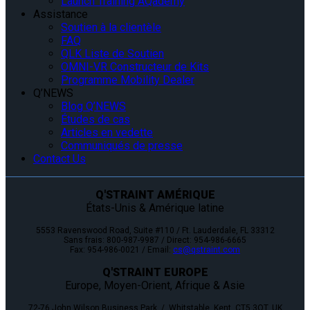
Launch Training AQademy
Assistance
Soutien à la clientèle
FAQ
QLK Liste de Soutien
OMNI-VR Constructeur de Kits
Programme Mobility Dealer
Q’NEWS
Blog Q’NEWS
Études de cas
Articles en vedette
Communiqués de presse
Contact Us
Q'STRAINT AMÉRIQUE
États-Unis & Amérique latine
5553 Ravenswood Road, Suite #110 / Ft. Lauderdale, FL 33312
Sans frais: 800-987-9987 / Direct: 954-986-6665
Fax: 954-986-0021 / Email:
cs@qstraint.com
Q'STRAINT EUROPE
Europe, Moyen-Orient, Afrique & Asie
72-76 John Wilson Business Park / Whitstable, Kent, CT5 3QT, UK