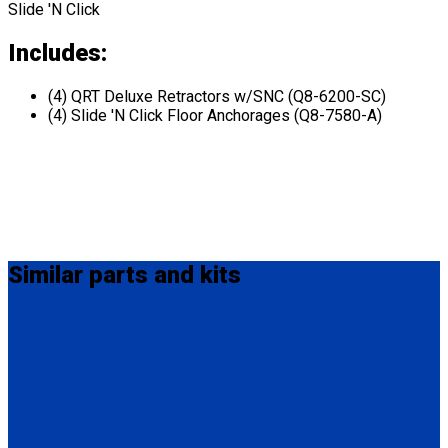
Slide 'N Click
Includes:
(4) QRT Deluxe Retractors w/SNC (Q8-6200-SC)
(4) Slide 'N Click Floor Anchorages (Q8-7580-A)
Similar
parts and kits
Q-8101-L
4 QRT Deluxe Retractors with L-Track fittings
(4) QRT Deluxe Retractors w/PLI (Q8-6200-L)
* L-Track not included