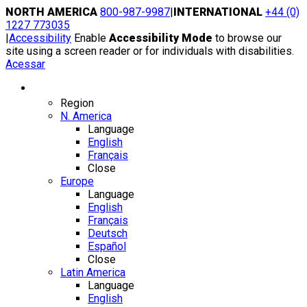
Skip
NORTH AMERICA
800-987-9987
|
INTERNATIONAL
+44 (0)
to
1227 773035
content
|
Accessibility
Enable
Accessibility Mode
to browse our
site using a screen reader or for individuals with disabilities.
Acessar
Region / Language
Region
N. America
Language
English
Français
Close
Europe
Language
English
Français
Deutsch
Español
Close
Latin America
Language
English