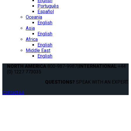
English
Português
Español
Oceania
English
Asia
English
Africa
English
Middle East
English
NORTH AMERICA
800-987-9987
|
INTERNATIONAL
+44
(0) 1227 773035
QUESTIONS?
SPEAK WITH AN EXPERT.
Contact us