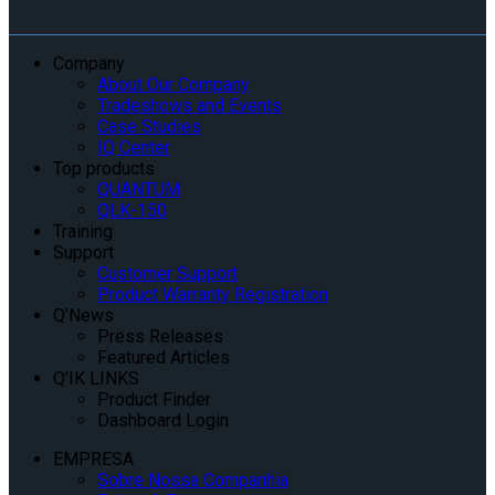
Company
About Our Company
Tradeshows and Events
Case Studies
IQ Center
Top products
QUANTUM
QLK-150
Training
Support
Customer Support
Product Warranty Registration
Q’News
Press Releases
Featured Articles
Q’IK LINKS
Product Finder
Dashboard Login
EMPRESA
Sobre Nossa Companhia