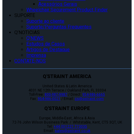
Acessórios Gerais
Wheelchair Securement Product Finder
SUPORTE
Suporte ao cliente
Suporte/Perguntas Frequentes
Q’NOTICIAS
Q’NEWS
Estudos de Casos
Artigos de Destaque
Imprensa
CONTATE-NOS
Q'STRAINT AMERICA
United States & Latin America
4031 NE 12th Terrace / Oakland Park, FL 33334
Toll-Free:
800-987-9987
/ Direct:
954-986-6665
Fax:
954-986-0021
/ Email:
cs@qstraint.com
Q'STRAINT EUROPE
Europe, Middle-East, Africa & Asia
72-76 John Wilson Business Park / Whitstable, Kent, CT5 3QT, UK
Tel:
+44 (0)1227 773035
Email:
sales@qstraint.co.uk