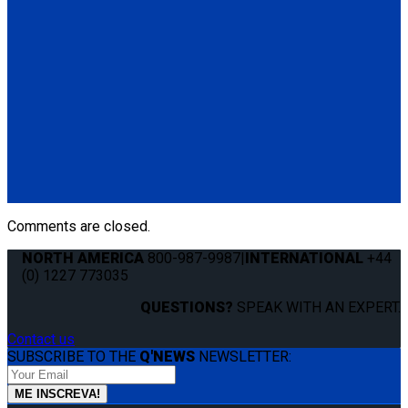
(4) QRT Deluxe Retractors w/SNC (Q8-6200-SC)
(1) Manual Lap & Shoulder Belt (Q8-6325-A)
(4) Slide 'N Click Floor Anchorages (Q8-7580-A)
Q-8100-A1-SC
4 QRT Deluxe Retractors with Slide 'N Click fittings; and
Retractable Lap & Shoulder Belt Combo
(4) QRT Deluxe Retractors w/SNC (Q8-6200-SC)
(1) Retractable Lap & Shoulder Belt Combo (Q8-6326-A1)
(4) Slide 'N Click Floor Anchorages (Q8-7580-A)
Comments are closed.
NORTH AMERICA
800-987-9987
|
INTERNATIONAL
+44
(0) 1227 773035
QUESTIONS?
SPEAK WITH AN EXPERT.
Contact us
SUBSCRIBE TO THE
Q'NEWS
NEWSLETTER: