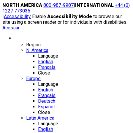
Skip
NORTH AMERICA
800-987-9987
|
INTERNATIONAL
+44 (0)
to
1227 773035
content
|
Accessibility
Enable
Accessibility Mode
to browse our
site using a screen reader or for individuals with disabilities.
Acessar
Region / Language
Region
N. America
Language
English
Français
Close
Europe
Language
English
Français
Deutsch
Español
Close
Latin America
Language
English