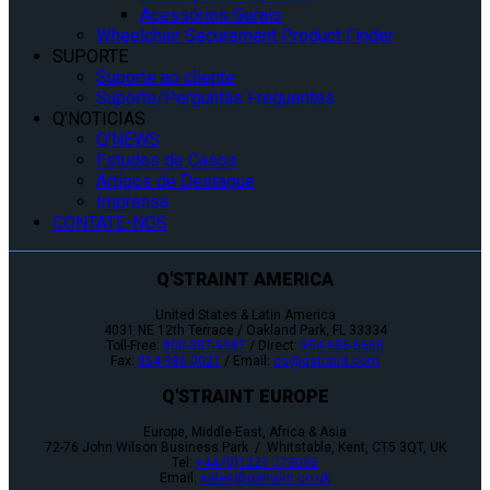
Acessórios Gerais
Wheelchair Securement Product Finder
SUPORTE
Suporte ao cliente
Suporte/Perguntas Frequentes
Q’NOTICIAS
Q’NEWS
Estudos de Casos
Artigos de Destaque
Imprensa
CONTATE-NOS
Q'STRAINT AMERICA
United States & Latin America
4031 NE 12th Terrace / Oakland Park, FL 33334
Toll-Free:
800-987-9987
/ Direct:
954-986-6665
Fax:
954-986-0021
/ Email:
cs@qstraint.com
Q'STRAINT EUROPE
Europe, Middle-East, Africa & Asia
72-76 John Wilson Business Park / Whitstable, Kent, CT5 3QT, UK
Tel:
+44 (0)1227 773035
Email:
sales@qstraint.co.uk