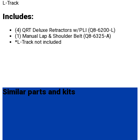
L-Track
Includes:
(4) QRT Deluxe Retractors w/PLI (Q8-6200-L)
(1) Manual Lap & Shoulder Belt (Q8-6325-A)
*L-Track not included
Similar
parts and kits
Q-8101-L
4 QRT Deluxe Retractors with L-Track fittings
(4) QRT Deluxe Retractors w/PLI (Q8-6200-L)