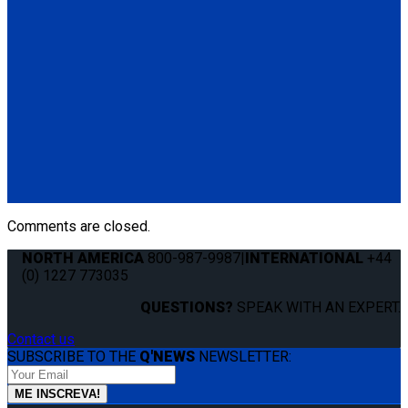
(4) QRT Deluxe Retractors w/SNC (Q8-6200-SC)
(1) Manual Lap & Shoulder Belt (Q8-6325-A)
(4) Slide 'N Click Floor Anchorages (Q8-7580-A)
Q-8100-A1-SC
4 QRT Deluxe Retractors with Slide 'N Click fittings; and
Retractable Lap & Shoulder Belt Combo
(4) QRT Deluxe Retractors w/SNC (Q8-6200-SC)
(1) Retractable Lap & Shoulder Belt Combo (Q8-6326-A1)
(4) Slide 'N Click Floor Anchorages (Q8-7580-A)
Comments are closed.
NORTH AMERICA
800-987-9987
|
INTERNATIONAL
+44
(0) 1227 773035
QUESTIONS?
SPEAK WITH AN EXPERT.
Contact us
SUBSCRIBE TO THE
Q'NEWS
NEWSLETTER: