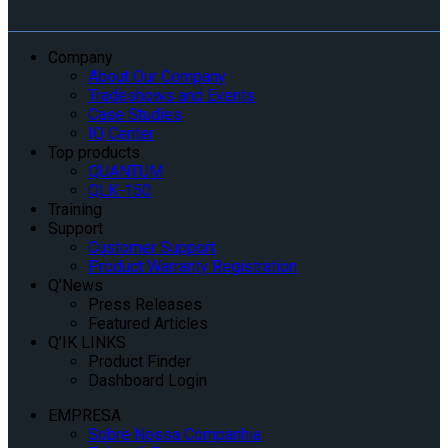
Company
About Our Company
Tradeshows and Events
Case Studies
IQ Center
Top products
QUANTUM
QLK-150
Training
Support
Customer Support
Product Warranty Registration
Q’News
Press Releases
Featured Articles
Q’IK LINKS
Product Finder
Dashboard Login
EMPRESA
Sobre Nossa Companhia