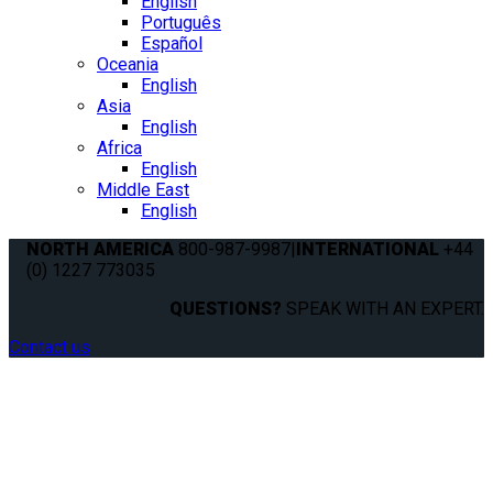
English
Português
Español
Oceania
English
Asia
English
Africa
English
Middle East
English
NORTH AMERICA
800-987-9987
|
INTERNATIONAL
+44
(0) 1227 773035
QUESTIONS?
SPEAK WITH AN EXPERT.
Contact us