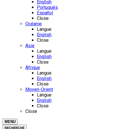
English
Português
Español
Close
Océanie
Langue
English
Close
Asie
Langue
English
Close
Afrique
Langue
English
Close
Moyen-Orient
Langue
English
Close
Close
MENU
RECHERCHE