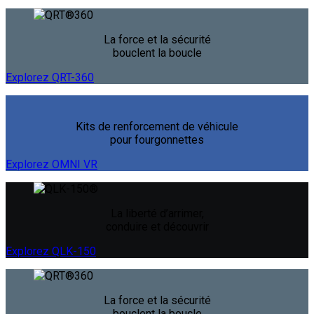
La force et la sécurité
bouclent la boucle
Explorez QRT-360
Kits de renforcement de véhicule
pour fourgonnettes
Explorez OMNI VR
La liberté d’arrimer,
conduire et découvrir
Explorez QLK-150
La force et la sécurité
bouclent la boucle