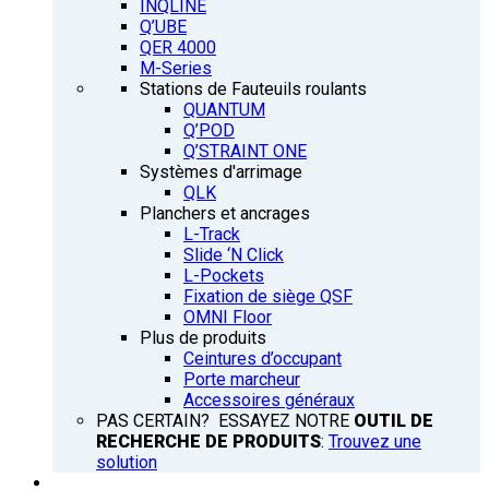
INQLINE
Q’UBE
QER 4000
M-Series
Stations de Fauteuils roulants
QUANTUM
Q’POD
Q’STRAINT ONE
Systèmes d'arrimage
QLK
Planchers et ancrages
L-Track
Slide ‘N Click
L-Pockets
Fixation de siège QSF
OMNI Floor
Plus de produits
Ceintures d’occupant
Porte marcheur
Accessoires généraux
PAS CERTAIN? ESSAYEZ NOTRE
OUTIL DE
RECHERCHE DE PRODUITS
:
Trouvez une
solution
FORMATION