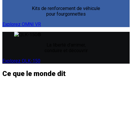
Kits de renforcement de véhicule
pour fourgonnettes
Explorez OMNI VR
La liberté d’arrimer,
conduire et découvrir
Explorez QLK-150
Ce que le
monde
dit
« Une grande partie de l’approvisionnement de l’agence de
transport est axée sur la mécanique de l’autobus. Est-il
facilement réparable? Quel genre de moteur? Je pense que
l’expérience client est également importante, tout comme
aider le conducteur à être aussi confortable que possible. J’ai
utilisé Q’POD comme quelque chose à ajouter à leur niveau