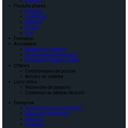
Centre IQ
Produits phares
QRT-360
QUANTUM
INQLINE
Q’POD
QLK
Formation
Assistance
Soutien à la clientèle
Enregistrement de produit
Programme Mobility Dealer
Q’News
Communiqués de presse
Articles en vedette
Liens utiles
Recherche de produits
Connexion au tableau de bord
Entreprise
À propos de notre entreprise
Salons et événements
Centre IQ
Facebook