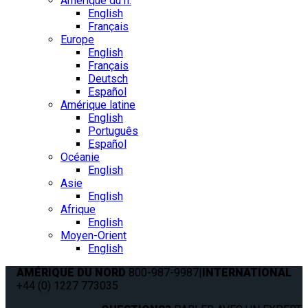
Amérique du n.
English
Français
Europe
English
Français
Deutsch
Español
Amérique latine
English
Português
Español
Océanie
English
Asie
English
Afrique
English
Moyen-Orient
English
AMÉRIQUE DU NORD
800-987-9987
|
INTERNATIONAL
+44 (0) 1227 773035