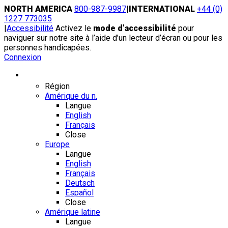
Skip
NORTH AMERICA
800-987-9987
|
INTERNATIONAL
+44 (0)
to
1227 773035
content
|
Accessibilité
Activez le
mode d’accessibilité
pour
naviguer sur notre site à l’aide d’un lecteur d’écran ou pour les
personnes handicapées.
Connexion
Région / Langue
Région
Amérique du n.
Langue
English
Français
Close
Europe
Langue
English
Français
Deutsch
Español
Close
Amérique latine
Langue