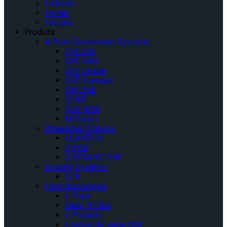
Linkedin
Twitter
Youtube
Produits
4-Point Securement Systems
QRT-360
QRT MAX
QRT Deluxe
QRT Standard
INQLINE
Q’UBE
QER 4000
M-Series
Wheelchair Stations
QUANTUM
Q’POD
Q’STRAINT ONE
Docking Systems
QLK
Floor Anchorages
L-Track
Slide ‘N Click
L-Pockets
Fixation de siège QSF