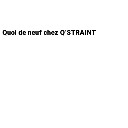
Quoi de
neuf
chez
Q’STRAINT
INDUSTRY NEWS
Introducing Q’STRAINT ONE – A New All-in-One Wheelchair
Securement Station
INDUSTRY NEWS
BraunAbility and Q’STRAINT Announce Transformative Mobility
Venture