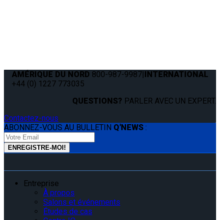
How do I find the right kit for my vehicle?
AMÉRIQUE DU NORD
800-987-9987
|
INTERNATIONAL
+44 (0) 1227 773035
QUESTIONS?
PARLER AVEC UN EXPERT.
Contactez-nous
ABONNEZ-VOUS AU BULLETIN
Q'NEWS
:
Entreprise
À propos
Salons et événements
Études de cas