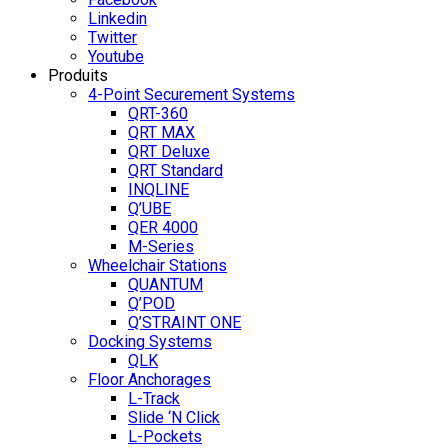
Linkedin
Twitter
Youtube
Produits
4-Point Securement Systems
QRT-360
QRT MAX
QRT Deluxe
QRT Standard
INQLINE
Q’UBE
QER 4000
M-Series
Wheelchair Stations
QUANTUM
Q’POD
Q’STRAINT ONE
Docking Systems
QLK
Floor Anchorages
L-Track
Slide ‘N Click
L-Pockets