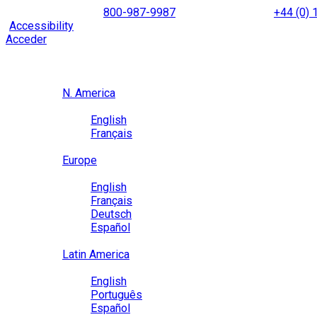
Skip
NORTH AMERICA
800-987-9987
|
INTERNATIONAL
+44 (0)
to
|
Accessibility
Enable
Accessibility Mode
to browse our site u
content
Acceder
Region / Language
Region
N. America
Language
English
Français
Close
Europe
Language
English
Français
Deutsch
Español
Close
Latin America
Language
English
Português
Español