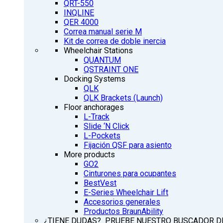
QRT-550
INQLINE
QER 4000
Correa manual serie M
Kit de correa de doble inercia
Wheelchair Stations
QUANTUM
QSTRAINT ONE
Docking Systems
QLK
QLK Brackets (Launch)
Floor anchorages
L-Track
Slide ‘N Click
L-Pockets
Fijación QSF para asiento
More products
GO2
Cinturones para ocupantes
BestVest
E-Series Wheelchair Lift
Accesorios generales
Productos BraunAbility
¿TIENE DUDAS? PRUEBE NUESTRO BUSCADOR D