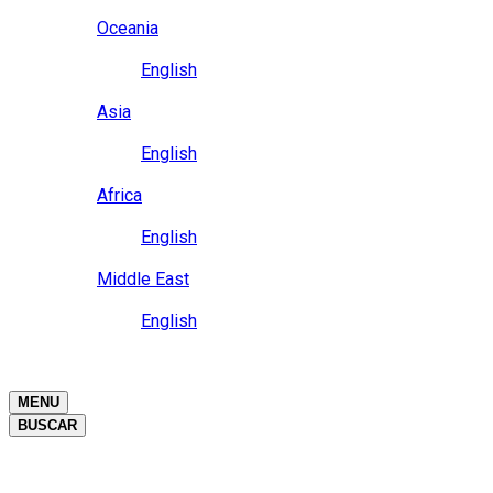
Close
Oceania
Language
English
Close
Asia
Language
English
Close
Africa
Language
English
Close
Middle East
Language
English
Close
Close
MENU
BUSCAR