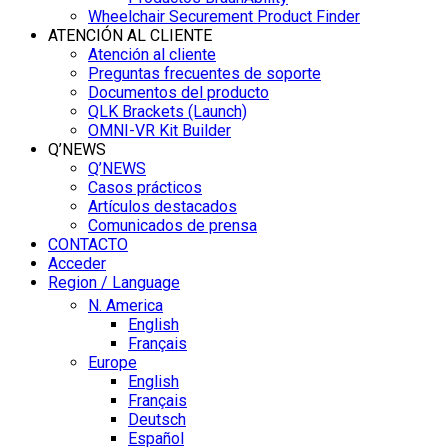
Wheelchair Securement Product Finder
ATENCIÓN AL CLIENTE
Atención al cliente
Preguntas frecuentes de soporte
Documentos del producto
QLK Brackets (Launch)
OMNI-VR Kit Builder
Q’NEWS
Q’NEWS
Casos prácticos
Artículos destacados
Comunicados de prensa
CONTACTO
Acceder
Region / Language
N. America
English
Français
Europe
English
Français
Deutsch
Español