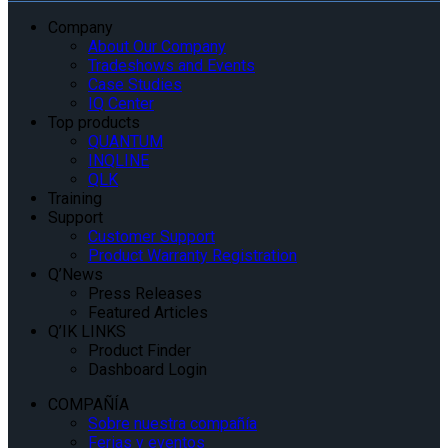
Company
About Our Company
Tradeshows and Events
Case Studies
IQ Center
Top products
QUANTUM
INQLINE
QLK
Training
Support
Customer Support
Product Warranty Registration
Q’News
Press Releases
Featured Articles
Q’IK LINKS
Product Finder
Dashboard Login
COMPAÑÍA
Sobre nuestra compañía
Ferias y eventos