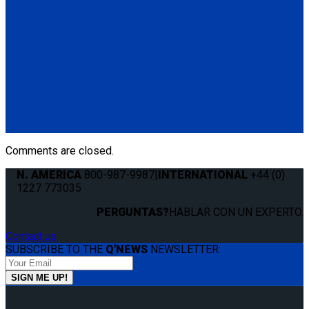
(4) QRT Standard Retractors w/SNC (Q8-6201-SC)
(1) Manual Lap & Shoulder Belt (Q8-6325-A)
Q-8200-A1-SC
4 QRT Standard Retractors with Slide 'N Click fittings; and
Retractable Lap & Shoulder Belt Combo
(4) QRT Standard Retractors w/SNC (Q8-6201-SC)
(1) Retractable Lap & Shoulder Belt Combo (Q8-6326-A1)
Comments are closed.
N. AMERICA
800-987-9987
|
INTERNATIONAL
+44 (0)
1227 773035
PERGUNTAS?
HABLAR CON UN EXPERTO.
Contact us
SUBSCRIBE TO THE
Q'NEWS
NEWSLETTER: