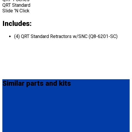
QRT Standard
Slide 'N Click
Includes:
(4) QRT Standard Retractors w/SNC (Q8-6201-SC)
Similar
parts and kits
Q-8201-L
4 QRT Standard Retractors with L-Track fittings
(4) QRT Standard Retractors w/PLI (Q8-6201-L)
* L-Track not included