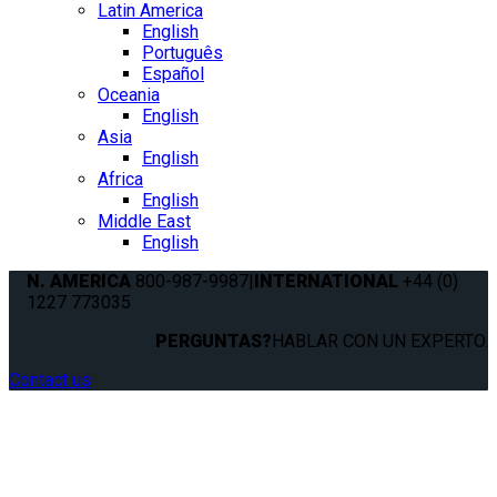
Latin America
English
Português
Español
Oceania
English
Asia
English
Africa
English
Middle East
English
N. AMERICA
800-987-9987
|
INTERNATIONAL
+44 (0)
1227 773035
PERGUNTAS?
HABLAR CON UN EXPERTO.
Contact us