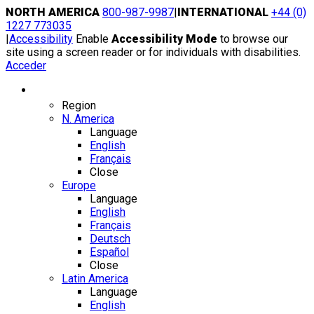
Skip
NORTH AMERICA
800-987-9987
|
INTERNATIONAL
+44 (0)
to
1227 773035
content
|
Accessibility
Enable
Accessibility Mode
to browse our
site using a screen reader or for individuals with disabilities.
Acceder
Region / Language
Region
N. America
Language
English
Français
Close
Europe
Language
English
Français
Deutsch
Español
Close
Latin America
Language
English