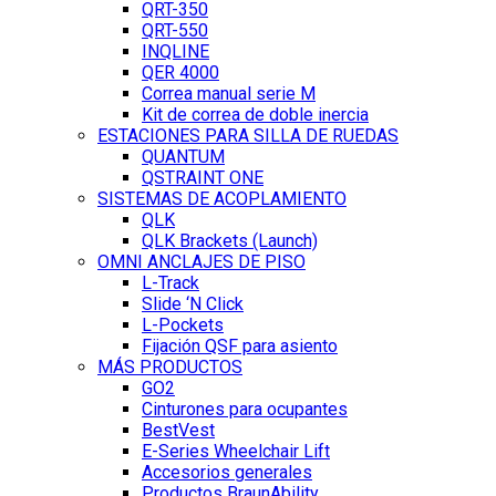
QRT-350
QRT-550
INQLINE
QER 4000
Correa manual serie M
Kit de correa de doble inercia
ESTACIONES PARA SILLA DE RUEDAS
QUANTUM
QSTRAINT ONE
SISTEMAS DE ACOPLAMIENTO
QLK
QLK Brackets (Launch)
OMNI ANCLAJES DE PISO
L-Track
Slide ‘N Click
L-Pockets
Fijación QSF para asiento
MÁS PRODUCTOS
GO2
Cinturones para ocupantes
BestVest
E-Series Wheelchair Lift
Accesorios generales
Productos BraunAbility