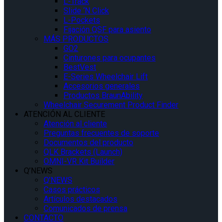
L-Track
Slide ‘N Click
L-Pockets
Fijación QSF para asiento
MÁS PRODUCTOS
GO2
Cinturones para ocupantes
BestVest
E-Series Wheelchair Lift
Accesorios generales
Productos BraunAbility
Wheelchair Securement Product Finder
ATENCIÓN AL CLIENTE
Atención al cliente
Preguntas frecuentes de soporte
Documentos del producto
QLK Brackets (Launch)
OMNI-VR Kit Builder
Q’NEWS
Q’NEWS
Casos prácticos
Artículos destacados
Comunicados de prensa
CONTACTO