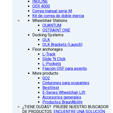
INQLINE
QER 4000
Correa manual serie M
Kit de correa de doble inercia
Wheelchair Stations
QUANTUM
QSTRAINT ONE
Docking Systems
QLK
QLK Brackets (Launch)
Floor anchorages
L-Track
Slide ‘N Click
L-Pockets
Fijación QSF para asiento
More products
GO2
Cinturones para ocupantes
BestVest
E-Series Wheelchair Lift
Accesorios generales
Productos BraunAbility
¿TIENE DUDAS? PRUEBE NUESTRO BUSCADOR
DE PRODUCTOS:
ENCUENTRE UNA SOLUCIÓN