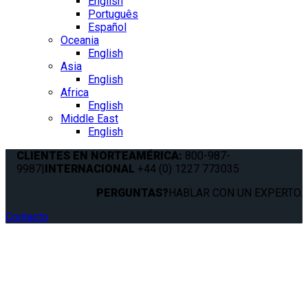
English
Português
Español
Oceania
English
Asia
English
Africa
English
Middle East
English
CLIENTES EN NORTEAMÉRICA:
800-987-
9987
|
INTERNACIONAL
+44 (0) 1227 773035
PERGUNTAS?
HABLAR CON UN EXPERTO.
Contacto