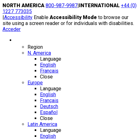
Skip
NORTH AMERICA
800-987-9987
|
INTERNATIONAL
+44 (0)
to
1227 773035
content
|
Accessibility
Enable
Accessibility Mode
to browse our
site using a screen reader or for individuals with disabilities.
Acceder
Region / Language
Region
N. America
Language
English
Français
Close
Europe
Language
English
Français
Deutsch
Español
Close
Latin America
Language
English