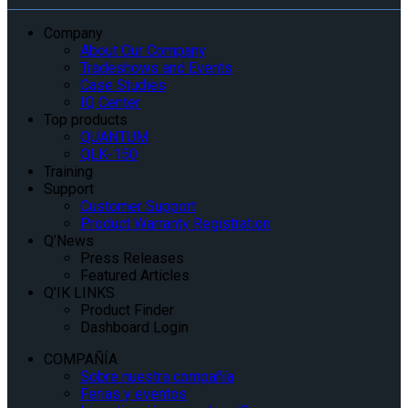
Company
About Our Company
Tradeshows and Events
Case Studies
IQ Center
Top products
QUANTUM
QLK-150
Training
Support
Customer Support
Product Warranty Registration
Q’News
Press Releases
Featured Articles
Q’IK LINKS
Product Finder
Dashboard Login
COMPAÑÍA
Sobre nuestra compañía
Ferias y eventos