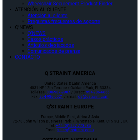
Wheelchair Securement Product Finder
ATENCIÓN AL CLIENTE
Atención al cliente
Preguntas frecuentes de soporte
Q’NEWS
Q’NEWS
Casos prácticos
Artículos destacados
Comunicados de prensa
CONTACTO
Q'STRAINT AMERICA
United States & Latin America
4031 NE 12th Terrace / Oakland Park, FL 33334
Toll-Free:
800-987-9987
/ Direct:
954-986-6665
Fax:
954-986-0021
/ Email:
cs@qstraint.com
Q'STRAINT EUROPE
Europe, Middle-East, Africa & Asia
72-76 John Wilson Business Park / Whitstable, Kent, CT5 3QT, UK
Tel:
+44 (0)1227 773035
Email:
sales@qstraint.co.uk