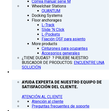
Correa manual serie M
Wheelchair Stations
QUANTUM
Docking Systems
Floor anchorages
L-Track
Slide ‘N Click
L-Pockets
Fijación QSF para asiento
More products
Cinturones para ocupantes
Accesorios generales
¿TIENE DUDAS? ? PRUEBE NUESTRO
BUSCADOR DE PRODUCTOS:
ENCUENTRE UNA
SOLUCIÓN
ATENCIÓN AL CLIENTE
AYUDA EXPERTA DE NUESTRO EQUIPO DE
SATISFACCIÓN DEL CLIENTE.
ATENCIÓN AL CLIENTE
Atención al cliente
Preguntas frecuentes de soporte
Q’NEWS