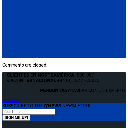
Q011041
QRT 550E LH retractor with SNC fitting
(1) QRT 550E LH retractor with SNC fitting (Q011041)
Q011031
QRT 550E RH retractor with SNC fitting
(1) QRT 550E RH retractor with SNC fitting (Q011031)
Comments are closed.
CLIENTES EN NORTEAMÉRICA:
800-987-
9987
|
INTERNACIONAL
+44 (0) 1227 773035
PERGUNTAS?
HABLAR CON UN EXPERTO.
Contacto
SUBSCRIBE TO THE
Q'NEWS
NEWSLETTER: