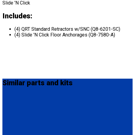
Slide 'N Click
Includes:
(4) QRT Standard Retractors w/SNC (Q8-6201-SC)
(4) Slide 'N Click Floor Anchorages (Q8-7580-A)
Similar
parts and kits
FL755AC-620
HAL3 with Freedman Alignment
{desc}
(2) HAL3 Removable Seat Fixture (FL755AC-600)
(1) Spanner Plate, Steel, OMNI Floor (FL755AC-610)