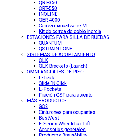
QRT-350
QRT-550
INQLINE
QER 4000
Correa manual serie M
Kit de correa de doble inercia
ESTACIONES PARA SILLA DE RUEDAS
QUANTUM
QSTRAINT ONE
SISTEMAS DE ACOPLAMIENTO
QLK
QLK Brackets (Launch)
OMNI ANCLAJES DE PISO
L-Track
Slide ‘N Click
L-Pockets
Fijación QSF para asiento
MÁS PRODUCTOS
GO2
Cinturones para ocupantes
BestVest
E-Series Wheelchair Lift
Accesorios generales
Productos BraunAbility