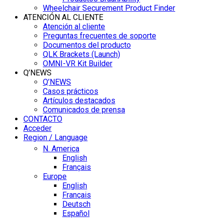
Wheelchair Securement Product Finder
ATENCIÓN AL CLIENTE
Atención al cliente
Preguntas frecuentes de soporte
Documentos del producto
QLK Brackets (Launch)
OMNI-VR Kit Builder
Q’NEWS
Q’NEWS
Casos prácticos
Artículos destacados
Comunicados de prensa
CONTACTO
Acceder
Region / Language
N. America
English
Français
Europe
English
Français
Deutsch
Español