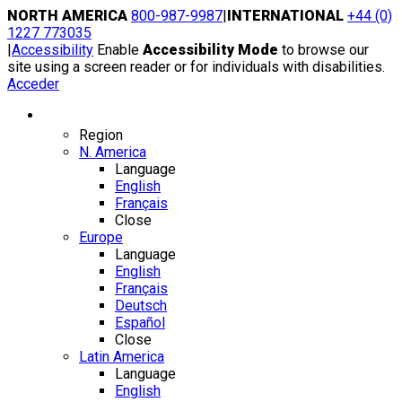
Skip
NORTH AMERICA
800-987-9987
|
INTERNATIONAL
+44 (0)
to
1227 773035
content
|
Accessibility
Enable
Accessibility Mode
to browse our
site using a screen reader or for individuals with disabilities.
Acceder
Region / Language
Region
N. America
Language
English
Français
Close
Europe
Language
English
Français
Deutsch
Español
Close
Latin America
Language
English