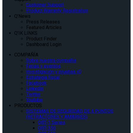
Customer Support
Product Warranty Registration
Q’News
Press Releases
Featured Articles
Q’IK LINKS
Product Finder
Dashboard Login
COMPAÑÍA
Sobre nuestra compañía
Ferias y eventos
Investigación y pruebas iQ
Estrategia fiscal
Facebook
Linkedin
Twitter
Youtube
PRODUCTOS
SISTEMAS DE SEGURIDAD DE 4 PUNTOS
(RETRACTORES Y AMARRES)
QRT-1 Series
QRT-350