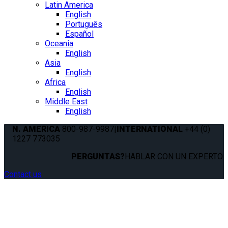
Latin America
English
Português
Español
Oceania
English
Asia
English
Africa
English
Middle East
English
N. AMERICA
800-987-9987
|
INTERNATIONAL
+44 (0)
1227 773035
PERGUNTAS?
HABLAR CON UN EXPERTO.
Contact us