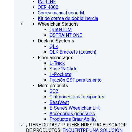
INQLINE
QER 4000
Correa manual serie M
Kit de correa de doble inercia
Wheelchair Stations
QUANTUM
QSTRAINT ONE
Docking Systems
QLK
QLK Brackets (Launch)
Floor anchorages
L-Track
Slide ‘N Click
L-Pockets
Fijación QSF para asiento
More products
GO2
Cinturones para ocupantes
BestVest
E-Series Wheelchair Lift
Accesorios generales
Productos BraunAbility
¿TIENE DUDAS? PRUEBE NUESTRO BUSCADOR
DE PRODUCTOS:
ENCUENTRE UNA SOLUCIÓN