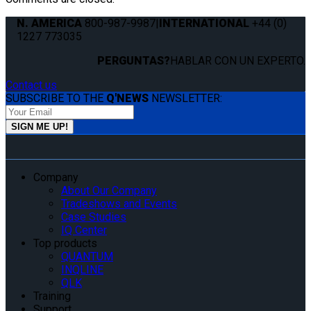
N. AMERICA
800-987-9987
|
INTERNATIONAL
+44 (0)
1227 773035
PERGUNTAS?
HABLAR CON UN EXPERTO.
Contact us
SUBSCRIBE TO THE
Q'NEWS
NEWSLETTER:
Company
About Our Company
Tradeshows and Events
Case Studies
IQ Center
Top products
QUANTUM
INQLINE
QLK
Training
Support