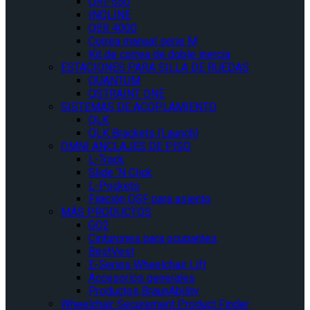
QRT-550
INQLINE
QER 4000
Correa manual serie M
Kit de correa de doble inercia
ESTACIONES PARA SILLA DE RUEDAS
QUANTUM
QSTRAINT ONE
SISTEMAS DE ACOPLAMIENTO
QLK
QLK Brackets (Launch)
OMNI ANCLAJES DE PISO
L-Track
Slide ‘N Click
L-Pockets
Fijación QSF para asiento
MÁS PRODUCTOS
GO2
Cinturones para ocupantes
BestVest
E-Series Wheelchair Lift
Accesorios generales
Productos BraunAbility
Wheelchair Securement Product Finder