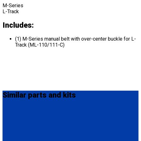
M-Series
L-Track
Includes:
(1) M-Series manual belt with over-center buckle for L-
Track (ML-110/111-C)
Similar
parts and kits
M-305-L30
4 M-Series rear manual belts with over-center buckle for L-
Track; Integrated Lap Belt, Fixed Shoulder Belt and 4 Oval L-