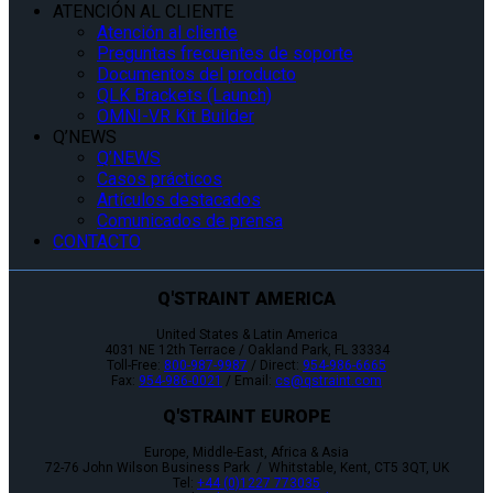
ATENCIÓN AL CLIENTE
Atención al cliente
Preguntas frecuentes de soporte
Documentos del producto
QLK Brackets (Launch)
OMNI-VR Kit Builder
Q’NEWS
Q’NEWS
Casos prácticos
Artículos destacados
Comunicados de prensa
CONTACTO
Q'STRAINT AMERICA
United States & Latin America
4031 NE 12th Terrace / Oakland Park, FL 33334
Toll-Free:
800-987-9987
/ Direct:
954-986-6665
Fax:
954-986-0021
/ Email:
cs@qstraint.com
Q'STRAINT EUROPE
Europe, Middle-East, Africa & Asia
72-76 John Wilson Business Park / Whitstable, Kent, CT5 3QT, UK
Tel:
+44 (0)1227 773035