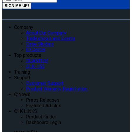
Company
About Our Company
Tradeshows and Events
Case Studies
IQ Center
Top products
QUANTUM
QLK-150
Training
Support
Customer Support
Product Warranty Registration
Q’News
Press Releases
Featured Articles
Q’IK LINKS
Product Finder
Dashboard Login