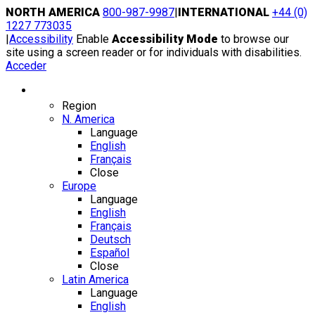
Skip
NORTH AMERICA
800-987-9987
|
INTERNATIONAL
+44 (0)
to
1227 773035
content
|
Accessibility
Enable
Accessibility Mode
to browse our
site using a screen reader or for individuals with disabilities.
Acceder
Region / Language
Region
N. America
Language
English
Français
Close
Europe
Language
English
Français
Deutsch
Español
Close
Latin America
Language
English