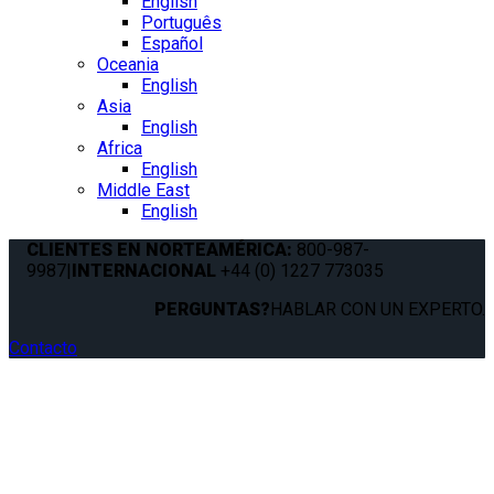
English
Português
Español
Oceania
English
Asia
English
Africa
English
Middle East
English
CLIENTES EN NORTEAMÉRICA:
800-987-
9987
|
INTERNACIONAL
+44 (0) 1227 773035
PERGUNTAS?
HABLAR CON UN EXPERTO.
Contacto