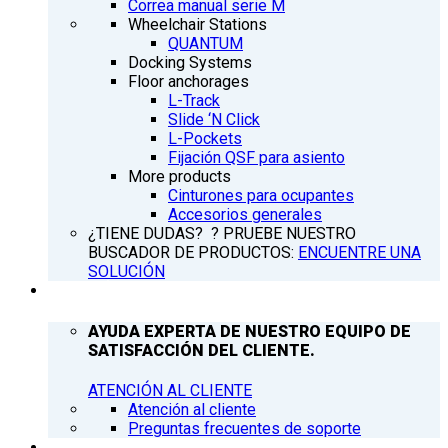
Correa manual serie M
Wheelchair Stations
QUANTUM
Docking Systems
Floor anchorages
L-Track
Slide ‘N Click
L-Pockets
Fijación QSF para asiento
More products
Cinturones para ocupantes
Accesorios generales
¿TIENE DUDAS? ? PRUEBE NUESTRO
BUSCADOR DE PRODUCTOS:
ENCUENTRE UNA
SOLUCIÓN
ATENCIÓN AL CLIENTE
AYUDA EXPERTA DE NUESTRO EQUIPO DE
SATISFACCIÓN DEL CLIENTE.
ATENCIÓN AL CLIENTE
Atención al cliente
Preguntas frecuentes de soporte
Q’NEWS