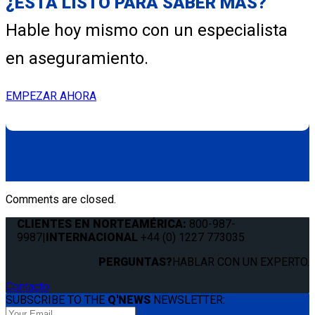
¿ESTÁ LISTO PARA SABER MÁS?
Hable hoy mismo con un especialista
en aseguramiento.
EMPEZAR AHORA
Comments are closed.
CLIENTES EN NORTEAMÉRICA:
800-987-
9987
|
INTERNACIONAL
+44 (0) 1227 773035
PERGUNTAS?
HABLAR CON UN EXPERTO.
Contacto
SUBSCRIBE TO THE
Q'NEWS
NEWSLETTER: