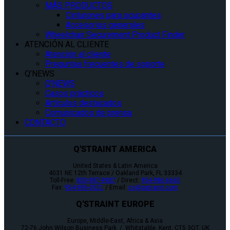
MÁS PRODUCTOS
Cinturones para ocupantes
Accesorios generales
Wheelchair Securement Product Finder
ATENCIÓN AL CLIENTE
Atención al cliente
Preguntas frecuentes de soporte
Q’NEWS
Q’NEWS
Casos prácticos
Artículos destacados
Comunicados de prensa
CONTACTO
Q'STRAINT AMERICA
United States & Latin America
4031 NE 12th Terrace / Oakland Park, FL 33334
Toll-Free:
800-987-9987
/ Direct:
954-986-6665
Fax:
954-986-0021
/ Email:
cs@qstraint.com
Q'STRAINT EUROPE
Europe, Middle-East, Africa & Asia
72-76 John Wilson Business Park / Whitstable, Kent, CT5 3QT, UK