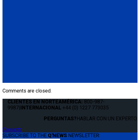
Q5-7571-A
Oval L-Pocket Anchorage.
(1) Oval L-Pocket Anchorage (Q5-7571-A)
(1) 3/8” (9.5mm) Bolt 2.5” (63.5mm) in length
(1) Washer and Hex Nut
FE201163
Flush L-Pocket Anchorage.
(1) Flush L-Pocket Anchorage (FE201163)
(1) 7/16” (11mm) Bolt 3.5” (89mm) in length
(1) Washer and Hex Nut
Comments are closed.
CLIENTES EN NORTEAMÉRICA:
800-987-
9987
|
INTERNACIONAL
+44 (0) 1227 773035
PERGUNTAS?
HABLAR CON UN EXPERTO.
Contacto
SUBSCRIBE TO THE
Q'NEWS
NEWSLETTER: