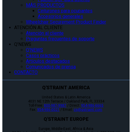
MÁS PRODUCTOS
Cinturones para ocupantes
Accesorios generales
Wheelchair Securement Product Finder
ATENCIÓN AL CLIENTE
Atención al cliente
Preguntas frecuentes de soporte
Q’NEWS
Q’NEWS
Casos prácticos
Artículos destacados
Comunicados de prensa
CONTACTO
Q'STRAINT AMERICA
United States & Latin America
4031 NE 12th Terrace / Oakland Park, FL 33334
Toll-Free:
800-987-9987
/ Direct:
954-986-6665
Fax:
954-986-0021
/ Email:
cs@qstraint.com
Q'STRAINT EUROPE
Europe, Middle-East, Africa & Asia