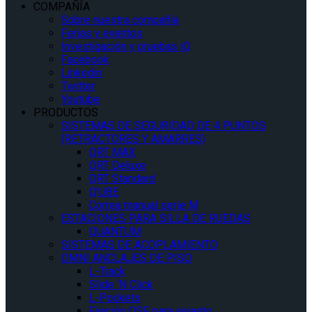
COMPAÑÍA
Sobre nuestra compañía
Ferias y eventos
Investigación y pruebas iQ
Facebook
Linkedin
Twitter
Youtube
PRODUCTOS
SISTEMAS DE SEGURIDAD DE 4 PUNTOS
(RETRACTORES Y AMARRES)
QRT MAX
QRT Deluxe
QRT Standard
Q’UBE
Correa manual serie M
ESTACIONES PARA SILLA DE RUEDAS
QUANTUM
SISTEMAS DE ACOPLAMIENTO
OMNI ANCLAJES DE PISO
L-Track
Slide ‘N Click
L-Pockets
Fijación QSF para asiento