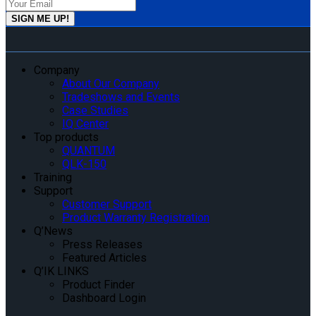
Company
About Our Company
Tradeshows and Events
Case Studies
IQ Center
Top products
QUANTUM
QLK-150
Training
Support
Customer Support
Product Warranty Registration
Q’News
Press Releases
Featured Articles
Q’IK LINKS
Product Finder
Dashboard Login