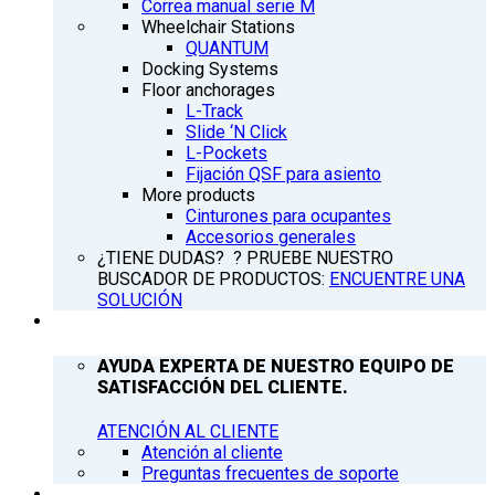
Correa manual serie M
Wheelchair Stations
QUANTUM
Docking Systems
Floor anchorages
L-Track
Slide ‘N Click
L-Pockets
Fijación QSF para asiento
More products
Cinturones para ocupantes
Accesorios generales
¿TIENE DUDAS? ? PRUEBE NUESTRO
BUSCADOR DE PRODUCTOS:
ENCUENTRE UNA
SOLUCIÓN
ATENCIÓN AL CLIENTE
AYUDA EXPERTA DE NUESTRO EQUIPO DE
SATISFACCIÓN DEL CLIENTE.
ATENCIÓN AL CLIENTE
Atención al cliente
Preguntas frecuentes de soporte
Q’NEWS