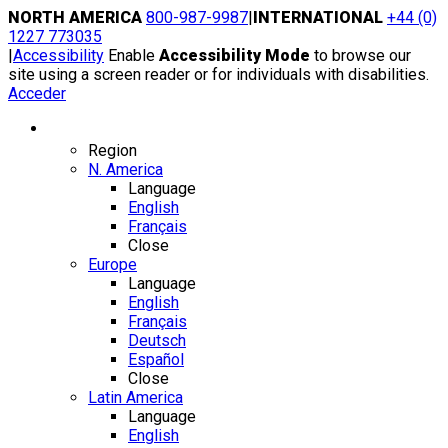
Skip
NORTH AMERICA
800-987-9987
|
INTERNATIONAL
+44 (0)
to
1227 773035
content
|
Accessibility
Enable
Accessibility Mode
to browse our
site using a screen reader or for individuals with disabilities.
Acceder
Region / Language
Region
N. America
Language
English
Français
Close
Europe
Language
English
Français
Deutsch
Español
Close
Latin America
Language
English