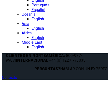
English
Português
Español
Oceania
English
Asia
English
Africa
English
Middle East
English
CLIENTES EN NORTEAMÉRICA:
800-987-
9987
|
INTERNACIONAL
+44 (0) 1227 773035
PERGUNTAS?
HABLAR CON UN EXPERTO.
Contacto