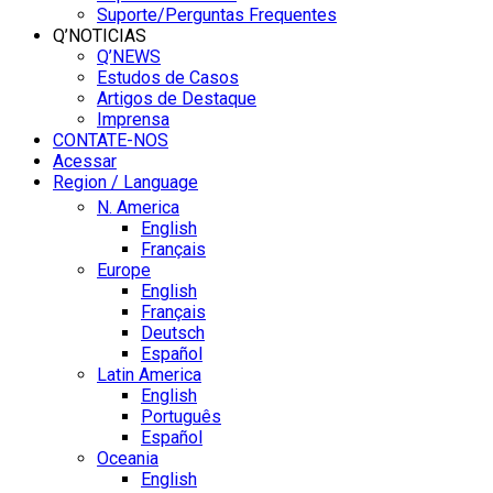
Suporte/Perguntas Frequentes
Q’NOTICIAS
Q’NEWS
Estudos de Casos
Artigos de Destaque
Imprensa
CONTATE-NOS
Acessar
Region / Language
N. America
English
Français
Europe
English
Français
Deutsch
Español
Latin America
English
Português
Español
Oceania
English