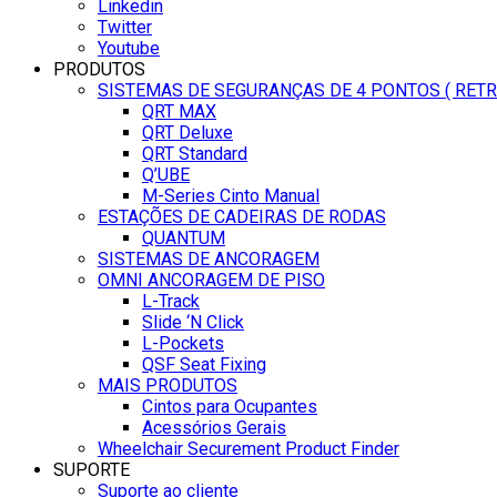
Linkedin
Twitter
Youtube
PRODUTOS
SISTEMAS DE SEGURANÇAS DE 4 PONTOS ( RET
QRT MAX
QRT Deluxe
QRT Standard
Q’UBE
M-Series Cinto Manual
ESTAÇÕES DE CADEIRAS DE RODAS
QUANTUM
SISTEMAS DE ANCORAGEM
OMNI ANCORAGEM DE PISO
L-Track
Slide ‘N Click
L-Pockets
QSF Seat Fixing
MAIS PRODUTOS
Cintos para Ocupantes
Acessórios Gerais
Wheelchair Securement Product Finder
SUPORTE
Suporte ao cliente