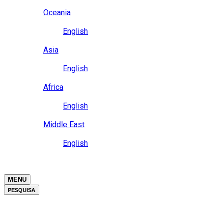
Close
Oceania
Language
English
Close
Asia
Language
English
Close
Africa
Language
English
Close
Middle East
Language
English
Close
Close
MENU
PESQUISA