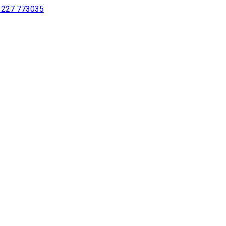
 1227 773035
sing a screen reader or for individuals with disabilities.