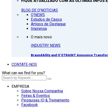
FIQUE ATUALIZADO COM AS ULTIMAS INFOS E
BLOG DE Q’NOTICIAS
Q’NEWS
Estudos de Casos
Artigos de Destaque
Imprensa
O mais novo
INDUSTRY NEWS
BraunAbility and Q’STRAINT Announce Transform
CONTATE-NOS
What can we find for you?
EMPRESA
Sobre Nossa Companhia
Feiras & Eventos
Pesquisas IQ & Treinamento
Facebook