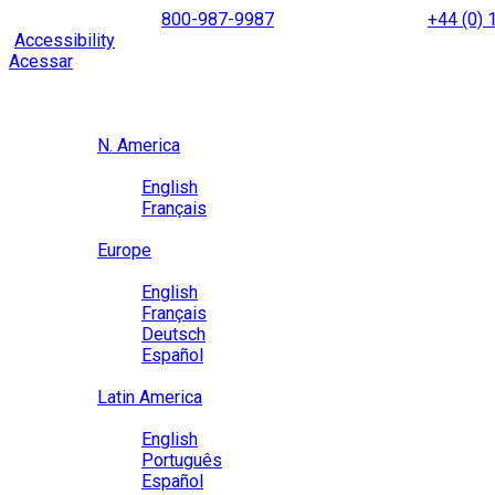
Skip
NORTH AMERICA
800-987-9987
|
INTERNATIONAL
+44 (0)
to
|
Accessibility
Enable
Accessibility Mode
to browse our site u
content
Acessar
Region / Language
Region
N. America
Language
English
Français
Close
Europe
Language
English
Français
Deutsch
Español
Close
Latin America
Language
English
Português
Español