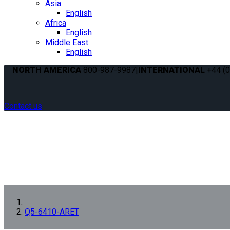
Asia
English
Africa
English
Middle East
English
NORTH AMERICA
800-987-9987
|
INTERNATIONAL
+44 (0
Contact us
Q5-6410-ARET