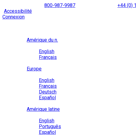
Skip
NORTH AMERICA
800-987-9987
|
INTERNATIONAL
+44 (0)
to
|
Accessibilité
Activez le
mode d’accessibilité
pour naviguer 
content
Connexion
Région / Langue
Région
Amérique du n.
Langue
English
Français
Close
Europe
Langue
English
Français
Deutsch
Español
Close
Amérique latine
Langue
English
Português
Español