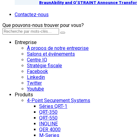
BraunAbility and Q’STRAINT Announce Transform
Contactez-nous
Que pouvons-nous trouver pour vous?
Entreprise
À propos de notre entreprise
Salons et événements
Centre IQ
Stratégie fiscale
Facebook
Linkedin
Twitter
Youtube
Produits
4-Point Securement Systems
Séries QRT-1
QRT-350
QRT-550
INQLINE
QER 4000
M-Series