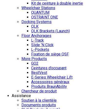
Kit de ceinture à double inertie
Wheelchair Stations
QUANTUM
QSTRAINT ONE
Docking Systems
QLK
QLK Brackets (Launch)
Floor Anchorages
L-Track
Slide ‘N Click
L-Pockets
Fixation de siège QSF
More Products
GO2
Ceintures d’occupant
BestVest
E-Series Wheelchair Lift
Accessoires généraux
Produits BraunAbility
Chercheur de produit
Assistance
Soutien à la clientèle
Documents produits