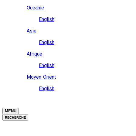
Close
Océanie
Langue
English
Close
Asie
Langue
English
Close
Afrique
Langue
English
Close
Moyen-Orient
Langue
English
Close
Close
MENU
RECHERCHE