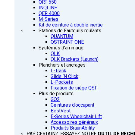
QRT-550
INQLINE
QER 4000
M-Series
Kit de ceinture à double inertie
Stations de Fauteuils roulants
QUANTUM
QSTRAINT ONE
Systèmes d'arrimage
QLK
QLK Brackets (Launch)
Planchers et ancrages
L-Track
Slide ‘N Click
L-Pockets
Fixation de siège QSF
Plus de produits
GO2
Ceintures d’occupant
BestVest
E-Series Wheelchair Lift
Accessoires généraux
Produits BraunAbility
PAS CERTAIN? ESSAYEZ NOTRE
OUTIL DE RECH