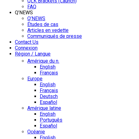
QLK Brackets (Launch)
FAQ
Q’NEWS
Q’NEWS
Études de cas
Articles en vedette
Communiqués de presse
Contact Us
Connexion
Région / Langue
Amérique du n.
English
Français
Europe
English
Français
Deutsch
Español
Amérique latine
English
Português
Español
Océanie
English